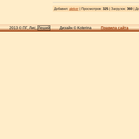
Добавил
:
aleker
| Просмотров
:
325
|
Загрузок
:
360
| До
2013 © ПГ, Лис,
Леший
Дизайн © Koterina
Правила сайта