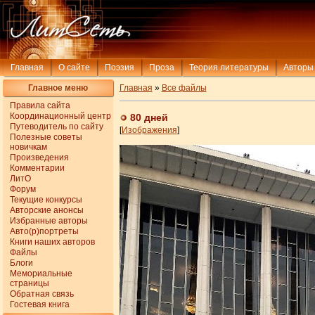
Главная
О сайте
Поэзия
Проза
Теория литературы
Авторы
Главное меню
Главная
»
Все файлы
Правила сайта
Координационный центр
80 дней
Путеводитель по сайту
[
Изображения
]
Полезные советы
новичкам
Произведения
Комментарии
ЛитО
Форум
Текущие конкурсы
Авторские анонсы
Избранные авторы
Авто(р)портреты
Книги наших авторов
Файлы
Блоги
Мемориальные
страницы
Обратная связь
Гостевая книга