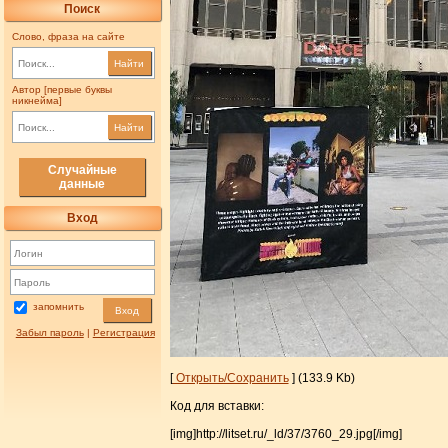
Поиск
Слово, фраза на сайте
Найти
Автор [первые буквы
никнейма]
Найти
Случайные
данные
Вход
запомнить
Вход
Забыл пароль
|
Регистрация
[
Открыть/Сохранить
] (133.9 Kb)
Код для вставки:
[img]http://litset.ru/_ld/37/3760_29.jpg[/img]