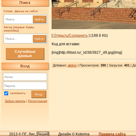
Поиск
Слово, фраза на сайте
Найти
Автор [первые буквы
никнейма]
[
Открыть/Сохранить
] (188.6 Kb)
Найти
Код для вставки:
Случайные
[img]http://litset.ru/_ld/38/3827_d9.jpg[/img]
данные
Добавил
:
aleker
| Просмотров
:
390
|
Загрузок
:
401
| До
Вход
запомнить
Вход
Забыл пароль
|
Регистрация
2013 © ПГ, Лис,
Леший
Дизайн © Koterina
Правила сайта