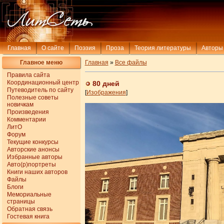
Главная
О сайте
Поэзия
Проза
Теория литературы
Авторы
Главное меню
Главная
»
Все файлы
Правила сайта
Координационный центр
80 дней
Путеводитель по сайту
[
Изображения
]
Полезные советы
новичкам
Произведения
Комментарии
ЛитО
Форум
Текущие конкурсы
Авторские анонсы
Избранные авторы
Авто(р)портреты
Книги наших авторов
Файлы
Блоги
Мемориальные
страницы
Обратная связь
Гостевая книга