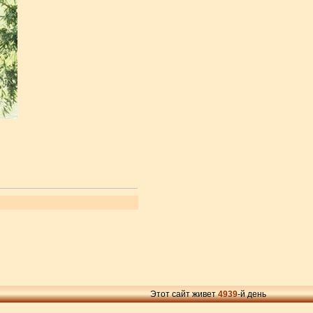
Этот сайт живет
4939
-й день