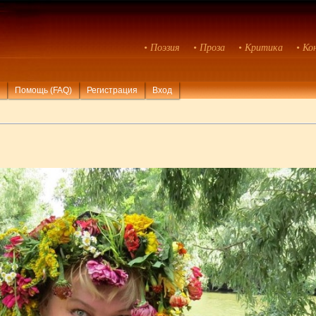
• Поэзия
• Проза
• Критика
• Ко
Помощь (FAQ)
Регистрация
Вход