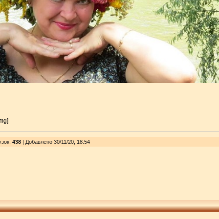
img]
узок
:
438
| Добавлено 30/11/20, 18:54