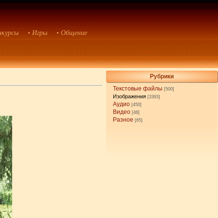
нкурсы
• Игры
• Общение
Рубрики
Текстовые файлы
[500]
Изображения
[3393]
Аудио
[450]
Видео
[48]
Разное
[65]