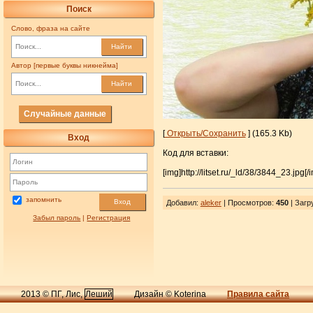
Поиск
Слово, фраза на сайте
Найти
Автор [первые буквы никнейма]
Найти
Случайные данные
[
Открыть/Сохранить
] (165.3 Kb)
Вход
Код для вставки:
[img]http://litset.ru/_ld/38/3844_23.jpg[/
запомнить
Вход
Добавил
:
aleker
| Просмотров
:
450
|
Загр
Забыл пароль
|
Регистрация
2013 © ПГ, Лис,
Леший
Дизайн © Koterina
Правила сайта