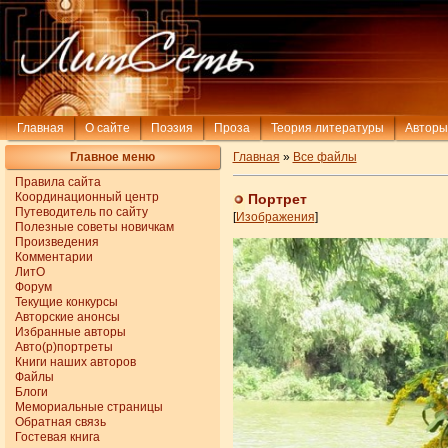
Главная
О сайте
Поэзия
Проза
Теория литературы
Авторы
Главное меню
Главная
»
Все файлы
Правила сайта
Координационный центр
Портрет
Путеводитель по сайту
[
Изображения
]
Полезные советы новичкам
Произведения
Комментарии
ЛитО
Форум
Текущие конкурсы
Авторские анонсы
Избранные авторы
Авто(р)портреты
Книги наших авторов
Файлы
Блоги
Мемориальные страницы
Обратная связь
Гостевая книга