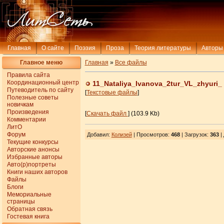
Главная
О сайте
Поэзия
Проза
Теория литературы
Авторы
Главное меню
Главная
»
Все файлы
Правила сайта
Координационный центр
11_Nataliya_Ivanova_2tur_VL_zhyuri_
Путеводитель по сайту
[
Текстовые файлы
]
Полезные советы
новичкам
Произведения
[
Скачать файл
] (103.9 Kb)
Комментарии
ЛитО
Форум
Добавил
:
Колизей
| Просмотров
:
468
|
Загрузок
:
363
|
Текущие конкурсы
Авторские анонсы
Избранные авторы
Авто(р)портреты
Книги наших авторов
Файлы
Блоги
Мемориальные
страницы
Обратная связь
Гостевая книга