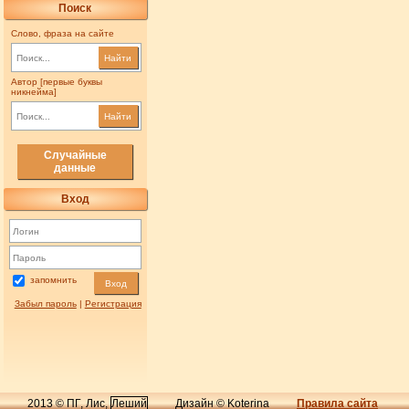
Поиск
Слово, фраза на сайте
Найти
Автор [первые буквы
никнейма]
Найти
Случайные
данные
Вход
запомнить
Вход
Забыл пароль
|
Регистрация
2013 © ПГ, Лис,
Леший
Дизайн © Koterina
Правила сайта