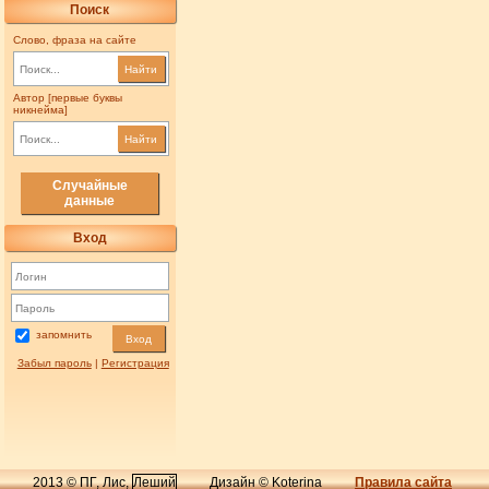
Поиск
Слово, фраза на сайте
Найти
Автор [первые буквы
никнейма]
Найти
Случайные
данные
Вход
запомнить
Вход
Забыл пароль
|
Регистрация
2013 © ПГ, Лис,
Леший
Дизайн © Koterina
Правила сайта