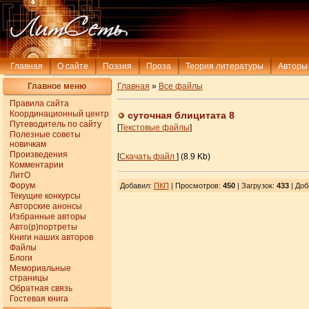
Главная
О сайте
Поэзия
Проза
Теория литературы
Авторы
Главное меню
Главная
»
Все файлы
Правила сайта
Координационный центр
суточная блицитата 8
Путеводитель по сайту
[
Текстовые файлы
]
Полезные советы
новичкам
Произведения
[
Скачать файл
] (8.9 Kb)
Комментарии
ЛитО
Форум
Добавил
:
ПКП
| Просмотров
:
450
|
Загрузок
:
433
| Доб
Текущие конкурсы
Авторские анонсы
Избранные авторы
Авто(р)портреты
Книги наших авторов
Файлы
Блоги
Мемориальные
страницы
Обратная связь
Гостевая книга