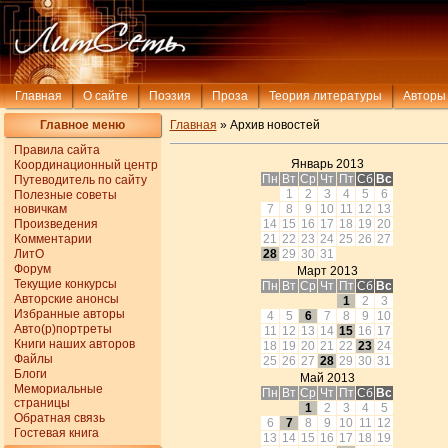
Главная
О сайте
Поэзия
Проза
Теория литературы
Авторы
Главное меню
Главная
» Архив новостей
Правила сайта
Январь 2013
Координационный центр
Пн
Вт
Ср
Чт
Пт
Сб
Вс
Путеводитель по сайту
1
2
3
4
5
6
Полезные советы
новичкам
7
8
9
10
11
12
13
Произведения
14
15
16
17
18
19
20
Комментарии
21
22
23
24
25
26
27
ЛитО
28
29
30
31
Форум
Март 2013
Текущие конкурсы
Пн
Вт
Ср
Чт
Пт
Сб
Вс
Авторские анонсы
1
2
3
Избранные авторы
4
5
6
7
8
9
10
Авто(р)портреты
11
12
13
14
15
16
17
Книги наших авторов
18
19
20
21
22
23
24
Файлы
25
26
27
28
29
30
31
Блоги
Май 2013
Мемориальные
Пн
Вт
Ср
Чт
Пт
Сб
Вс
страницы
1
2
3
4
5
Обратная связь
6
7
8
9
10
11
12
Гостевая книга
13
14
15
16
17
18
19