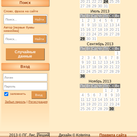
20
21
22
23
24
25
26
Поиск
27
28
29
30
31
Июль 2013
Слово, фраза на сайте
Пн
Вт
Ср
Чт
Пт
Сб
Вс
Найти
1
2
3
4
5
6
7
8
9
10
11
12
13
14
Автор [первые буквы
15
16
17
18
19
20
21
никнейма]
22
23
24
25
26
27
28
29
30
31
Найти
Сентябрь 2013
Пн
Вт
Ср
Чт
Пт
Сб
Вс
Случайные
1
данные
2
3
4
5
6
7
8
9
10
11
12
13
14
15
Вход
16
17
18
19
20
21
22
23
24
25
26
27
28
29
30
Ноябрь 2013
Пн
Вт
Ср
Чт
Пт
Сб
Вс
1
2
3
запомнить
4
5
6
7
8
9
10
Вход
11
12
13
14
15
16
17
Забыл пароль
|
Регистрация
18
19
20
21
22
23
24
25
26
27
28
29
30
2013 © ПГ, Лис,
Леший
Дизайн © Koterina
Правила сайта