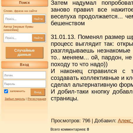
Затем надумал попробоват
Поиск
заново правил все нажито
Слово, фраза на сайте
веселуха продолжается... ч
Найти
бешенством
Автор [первые буквы
никнейма]
31.01.13. Поменял размер шр
Найти
процесс выглядит так: откр
разглядываешь незнакомые 
Случайные
данные
то.. меняем... ой, пардон, не 
походу то что надо))
Вход
И наконец справился с т
создавать коллективные и к
сделал альтернативную фор
И добил-таки кнопку добав
запомнить
Вход
страницы.
Забыл пароль
|
Регистрация
Просмотров
: 796 |
Добавил
:
Алекс
Всего комментариев
:
0