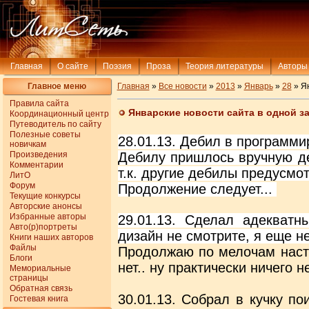
Главная
О сайте
Поэзия
Проза
Теория литературы
Авторы
Главное меню
Главная
»
Все новости
»
2013
»
Январь
»
28
» Ян
Правила сайта
Январские новости сайта в одной з
Координационный центр
Путеводитель по сайту
Полезные советы
28.01.13. Дебил в программи
новичкам
Произведения
Дебилу пришлось вручную де
Комментарии
т.к. другие дебилы предусмо
ЛитО
Форум
Продолжение следует...
Текущие конкурсы
Авторские анонсы
Избранные авторы
29.01.13. Сделал адекватн
Авто(р)портреты
дизайн не смотрите, я еще не
Книги наших авторов
Файлы
Продолжаю по мелочам настра
Блоги
нет.. ну практически ничего не
Мемориальные
страницы
Обратная связь
30.01.13. Собрал в кучку по
Гостевая книга