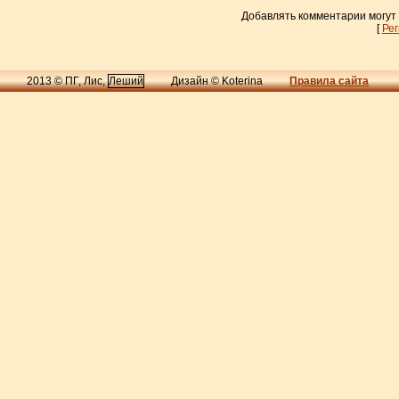
Добавлять комментарии могут
[
Ре
2013 © ПГ, Лис,
Леший
Дизайн © Koterina
Правила сайта