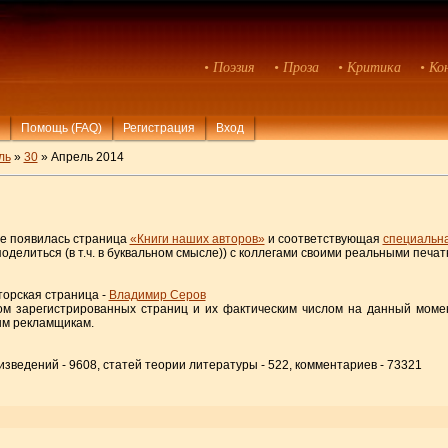
• Поэзия
• Проза
• Критика
• Ко
Помощь (FAQ)
Регистрация
Вход
ль
»
30
» Апрель 2014
те появилась страница
«Книги наших авторов»
и соответствующая
специальна
оделиться (в т.ч. в буквальном смысле)) с коллегами своими реальными печа
торская страница -
Владимир Серов
ом зарегистрированных страниц и их фактическим числом на данный момен
ым рекламщикам.
оизведений - 9608, статей теории литературы - 522, комментариев - 73321