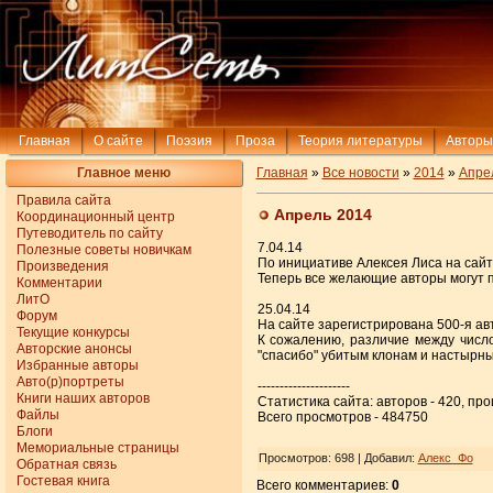
Главная
О сайте
Поэзия
Проза
Теория литературы
Авторы
Главное меню
Главная
»
Все новости
»
2014
»
Апре
Правила сайта
Апрель 2014
Координационный центр
Путеводитель по сайту
7.04.14
Полезные советы новичкам
По инициативе Алексея Лиса на сай
Произведения
Теперь все желающие авторы могут п
Комментарии
ЛитО
25.04.14
Форум
На сайте зарегистрирована 500-я ав
Текущие конкурсы
К сожалению, различие между числ
Авторские анонсы
"спасибо" убитым клонам и настырн
Избранные авторы
Авто(р)портреты
---------------------
Книги наших авторов
Статистика сайта: авторов - 420, пр
Файлы
Всего просмотров - 484750
Блоги
Мемориальные страницы
Просмотров
: 698 |
Добавил
:
Алекс_Фо
Обратная связь
Гостевая книга
Всего комментариев
:
0