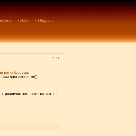
нкурсы
• Игры
• Общение
18:12
я ветка форума
.
тными достижениями))
т различается почти на сотню -