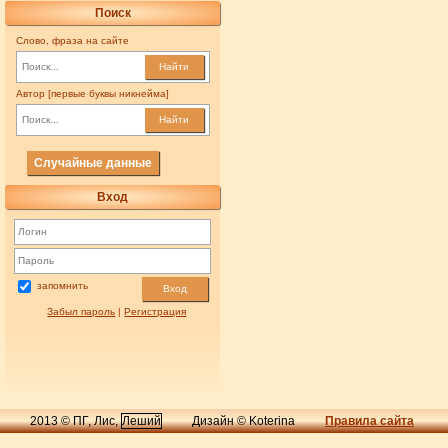
Поиск
Слово, фраза на сайте
Найти
Автор [первые буквы никнейма]
Найти
Случайные данные
Вход
запомнить
Вход
Забыл пароль
|
Регистрация
2013 © ПГ, Лис,
Леший
Дизайн © Koterina
Правила сайта