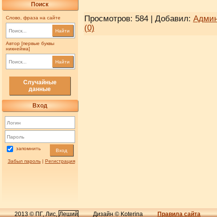
Поиск
Просмотров: 584 | Добавил:
Админ
Слово, фраза на сайте
(0)
Найти
Автор [первые буквы
никнейма]
Найти
Случайные
данные
Вход
запомнить
Вход
Забыл пароль
|
Регистрация
2013 © ПГ, Лис,
Леший
Дизайн © Koterina
Правила сайта