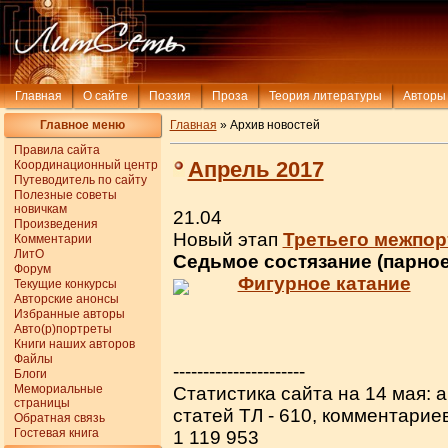
Главная
О сайте
Поэзия
Проза
Теория литературы
Авторы
Главное меню
Главная
» Архив новостей
Правила сайта
Апрель 2017
Координационный центр
Путеводитель по сайту
Полезные советы
новичкам
21.04
Произведения
Новый этап
Третьего межпор
Комментарии
ЛитО
Седьмое состязание (парное
Форум
Фигурное катание
Текущие конкурсы
Авторские анонсы
Избранные авторы
Авто(р)портреты
Книги наших авторов
Файлы
----------------------
Блоги
Мемориальные
Статистика сайта на 14 мая: а
страницы
статей ТЛ - 610, комментарие
Обратная связь
Гостевая книга
1 119 953