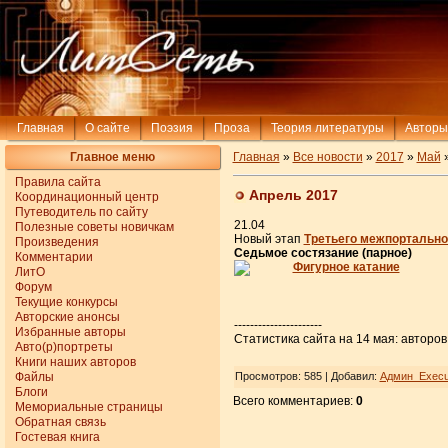
Главная
О сайте
Поэзия
Проза
Теория литературы
Авторы
Главное меню
Главная
»
Все новости
»
2017
»
Май
Правила сайта
Апрель 2017
Координационный центр
Путеводитель по сайту
21.04
Полезные советы новичкам
Новый этап
Третьего межпортально
Произведения
Седьмое состязание (парное)
Комментарии
Фигурное катание
ЛитО
Форум
Текущие конкурсы
Авторские анонсы
----------------------
Избранные авторы
Статистика сайта на 14 мая: авторов 
Авто(р)портреты
Книги наших авторов
Файлы
Просмотров
: 585 |
Добавил
:
Админ_Еxecu
Блоги
Всего комментариев
:
0
Мемориальные страницы
Обратная связь
Гостевая книга