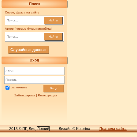
Поиск
Слово, фраза на сайте
Найти
Автор [первые буквы никнейма]
Найти
Случайные данные
Вход
запомнить
Вход
Забыл пароль
|
Регистрация
2013 © ПГ, Лис,
Леший
Дизайн © Koterina
Правила сайта