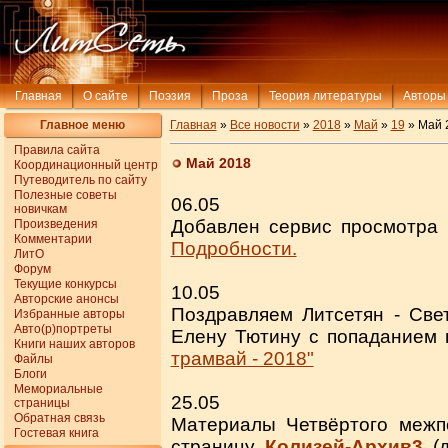
Главная
О сайте
Поэзия
Проза
Теория литературы
Авторы
Главное меню
Главная
»
Все новости
»
2018
»
Май
»
19
» Май 
Правила сайта
Май 2018
Координационный центр
Путеводитель по сайту
Полезные советы
06.05
новичкам
Добавлен сервис просмотра 
Произведения
Комментарии
Подробности.
ЛитО
Форум
Текущие конкурсы
10.05
Авторские анонсы
Поздравляем Литсетян - Све
Избранные авторы
Авто(р)портреты
Елену Тютину с попаданием 
Книги наших авторов
трамвай - 2018"
Файлы
Блоги
Мемориальные
25.05
страницы
Обратная связь
Материалы Четвёртого межп
Гостевая книга
страницу
Колизей-Архив3
(д