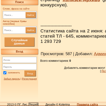
Поиск
конкурсную).
Слово, фраза на сайте
Найти
Автор [первые буквы
никнейма]
----------------------
Статистика сайта на 2 июня: 
Найти
статей ТЛ - 645, комментарие
Случайные
1 293 729
данные
Вход
Просмотров
: 587 |
Добавил
:
Админ
Всего комментариев
:
0
Добавлять комментарии могут
[
Ре
запомнить
Вход
Забыл пароль
|
Регистрация
2013 © ПГ, Лис,
Леший
Дизайн © Koterina
Правила сайта