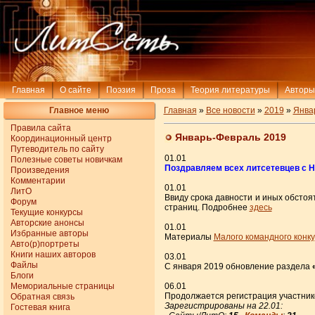
Главная
О сайте
Поэзия
Проза
Теория литературы
Авторы
Главное меню
Главная
»
Все новости
»
2019
»
Янва
Правила сайта
Январь-Февраль 2019
Координационный центр
Путеводитель по сайту
01.01
Полезные советы новичкам
Поздравляем всех литсетевцев с Н
Произведения
Комментарии
01.01
ЛитО
Ввиду срока давности и иных обстоят
Форум
страниц. Подробнее
здесь
Текущие конкурсы
Авторские анонсы
01.01
Избранные авторы
Материалы
Малого командного конк
Авто(р)портреты
Книги наших авторов
03.01
Файлы
С января 2019 обновление раздела
Блоги
Мемориальные страницы
06.01
Продолжается регистрация участни
Обратная связь
Зарегистрированы на 22.01:
Гостевая книга