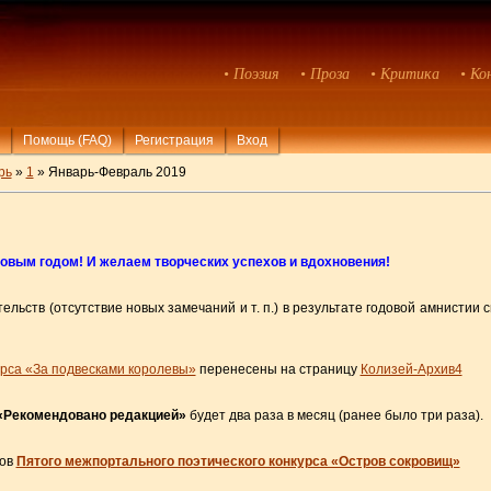
• Поэзия
• Проза
• Критика
• Ко
Помощь (FAQ)
Регистрация
Вход
рь
»
1
» Январь-Февраль 2019
овым годом! И желаем творческих успехов и вдохновения!
ельств (отсутствие новых замечаний и т. п.) в результате годовой амнистии
урса «За подвесками королевы»
перенесены на страницу
Колизей-Архив4
«Рекомендовано редакцией»
будет два раза в месяц (ранее было три раза).
ков
Пятого межпортального поэтического конкурса «Остров сокровищ»