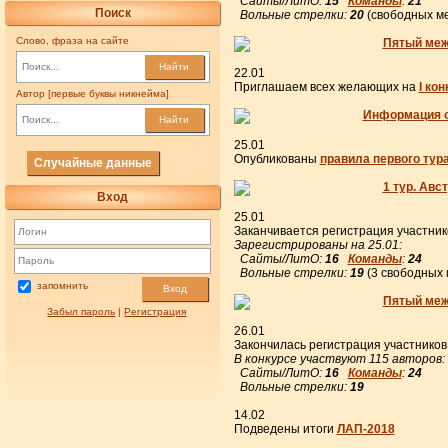
Сайты/ЛитО:
15
Команды
:
21
Поиск
Вольные стрелки:
20
(свободных ме
Слово, фраза на сайте
Пятый ме
Найти
22.01
Приглашаем всех желающих на
I ко
Автор [первые буквы никнейма]
Информация о
Найти
25.01
Опубликованы
правила первого тур
Случайные данные
1 тур. Авс
Вход
25.01
Заканчивается регистрация участни
Зарегистрированы на 25.01:
Сайты/ЛитО:
16
Команды
:
24
Вольные стрелки:
19
(3 свободных 
запомнить
Вход
Пятый ме
Забыл пароль
|
Регистрация
26.01
Закончилась регистрация участнико
В конкурсе участвуют 115 авторов:
Сайты/ЛитО:
16
Команды
:
24
Вольные стрелки:
19
14.02
Подведены итоги
ЛАП-2018