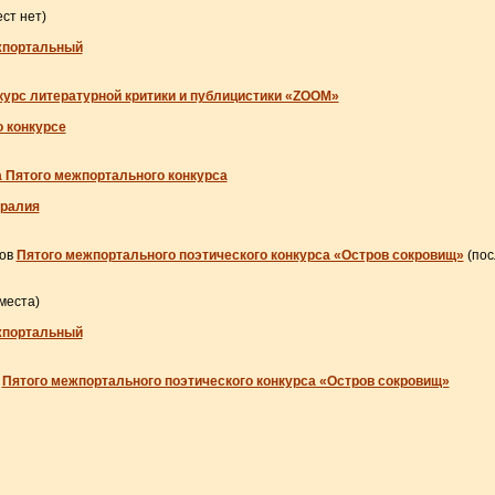
ст нет)
жпортальный
нкурс литературной критики и публицистики «ZOOM»
 конкурсе
а Пятого межпортального конкурса
тралия
ков
Пятого межпортального поэтического конкурса «Остров сокровищ»
(пос
места)
жпортальный
в
Пятого межпортального поэтического конкурса «Остров сокровищ»