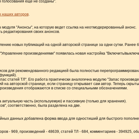
я голосования ещё не созданы".
 наших авторов
.
ы модуля "Анонсы", на которую ведет ссылка на неотмодерированный анонс.
ь редактирования своих анонсов.
лению новых публикаций на одной авторской странице за одни сутки. Ранее б
е "Управление произведениями" появилась новая настройка "Включить/выклю
ервисов для рекомендованного редакцией была полностью перепрограммирован
функций).
апас статей ТЛ". Его работа практически аналогична модулю "Запас произведе
ий на авторской странице, если страницу открывает сам автор. Теперь скрыт
роизведения отображаются в списке со специальными обозначениями.
а актуальную часть (используемую) и пассивную (только для хранения).
в", соответственно, была разделена на две.
учайных данных добавлена форма ввода для одностиший для быстрого пополне
оров - 969, произведений - 48639, статей ТЛ - 684, комментариев - 394925, о