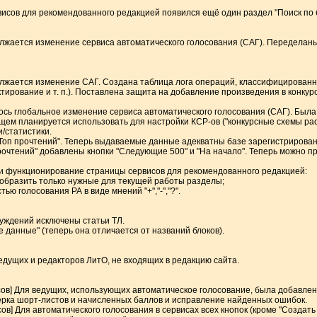
рвисов для рекомендованного редакцией появился ещё один раздел "Поиск по 
олжается изменение сервиса автоматического голосования (САГ). Переделан
должается изменение САГ. Создана таблица лога операций, классифицированн
ктирование и т. п.). Поставлена защита на добавление произведения в конкур
лось глобальное изменение сервиса автоматического голосования (САГ). Был
дущем планируется использовать для настройки КСР-ов ("конкурсные схемы ра
/статистики.
"Топ прочтений". Теперь выдаваемые данные адекватны базе зарегистрирова
 прочтений" добавлены кнопки "Следующие 500" и "На начало". Теперь можно п
н и функционирование страницы сервисов для рекомендованного редакцией:
тобразить только нужные для текущей работы разделы;
ью голосования РА в виде мнений "+","-","?".
уждений исключены статьи ТЛ.
е данные" (теперь она отличается от названий блоков).
ведущих и редакторов ЛитО, не входящих в редакцию сайта.
рсов] Для ведущих, использующих автоматическое голосование, была добавлен
рка шорт-листов и начисленных баллов и исправление найденных ошибок.
сов] Для автоматического голосования в сервисах всех кнопок (кроме "Создат