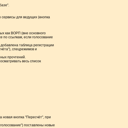
базе".
ы сервисы для ведущих (кнопка
ых как ВОРП (вне основного
се по ссылкам, если голосование
а добавлена таблица регистрации
счёта"), спецрежимов и
нных прочтений.
росматривать весь список
а новая кнопка "Пересчёт", при
ь голосование") поставлены новые