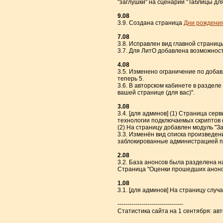
"заглушки" на сценарий "Таблицы дл
9.08
3.9. Создана страница
Дни рождения
7.08
3.8. Исправлен вид главной страниц
3.7. Для ЛитО добавлена возможност
4.08
3.5. Изменено ограничение по добав
теперь 5.
3.6. В авторском кабинете в раздел
вашей странице (для вас)".
3.08
3.4. [для админов] (1) Страница с
технологии подключаемых скриптов 
(2) На страницу добавлен модуль "З
3.3. Изменён вид списка произведен
заблокированные администрацией п
2.08
3.2. База анонсов была разделена н
Страница "Оценки прошедших анонсо
1.08
3.1. [для админов] На страницу сл
---------------------------------
Статистика сайта на 1 сентября: авт