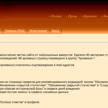
• Поэзия
• Проза
• Критика
• Ко
Помощь (FAQ)
Регистрация
Вход
масштабная чистка сайта от заброшенных аккаунтов. Удалено 80 авторских ст
роизведений. 88 архивных страниц переведено в группу "Архивные+".
м архивных) откатилось подтверждение e-mail адресов.
ия на странице сервисов для рекомендованного редакцией: кнопка "Обновлен
Обновление открытой статистики", "Обновление закрытой статистики" и "Сохр
при обрезке исторической базы" в сервисе дней рождения.
левую пустую запись" в сервисе случайных данных.
 "Особые отметки" в профиле.