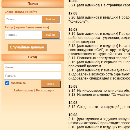
18.08
Поиск
3.21. [для админов] На странице се
Слово, фраза на сайте
17.08
3.20. [для админов и ведущих] Прод
Найти
"Контроль").
Автор [первые буквы никнейма]
16.08
3.19. [для админов и ведущих] Про
Найти
рабочего процесса - удаление, реда
ещё не создано.
3.18. [для админов и ведущих] Нача
Случайные данные
всех конкурсов с САГ, которую в бу
отслеживания конкурсной активности
Вход
3.17. Полностью переделан сервис 
3.16. [для админов] В сервисе "500
прочтений целиком.
3.15. [для админов] Изменён дизай
а) добавлена возможность скрыть/о
б) добавлен спецраздел с возможност
запомнить
Вход
15.08
3.14. Из информера популярных обс
Забыл пароль
|
Регистрация
3.13. Изменен вид кнопки "Случайны
14.08
3.12. Создан пакет инструкций для 
10.08
3.11. [для админов и ведущих конку
нажатии котороый происходит прове
3.10. [для админов и ведущих конкур