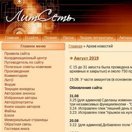
Главная
О сайте
Поэзия
Проза
Теория литературы
Авторы
Главное меню
Главная
» Архив новостей
Правила сайта
Август 2019
Координационный центр
Путеводитель по сайту
Полезные советы новичкам
С 15 до 31 августа была проведена 
Произведения
архивных и закрытых) и около 750 п
Комментарии
15.08. У части аккаунтов (в основно
ЛитО
Форум
Обновления сайта
:
Текущие конкурсы
Авторские анонсы
31.08
Избранные авторы
3.25 [для админов] Сделаны изменен
Авто(р)портреты
три независимых функции/кнопки - "
Книги наших авторов
3.24. Исправлен глюк "лишний день 
Файлы
3.23. Исправлен глюк "прыжок на ну
Блоги
Мемориальные страницы
20.08
Обратная связь
3.22. [для админов] Добавлено поле
Гостевая книга