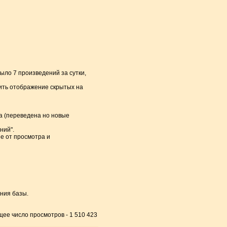
ыло 7 произведений за сутки,
чить отображение скрытых на
а (переведена но новые
ний".
ые от просмотра и
ния базы.
бщее число просмотров - 1 510 423