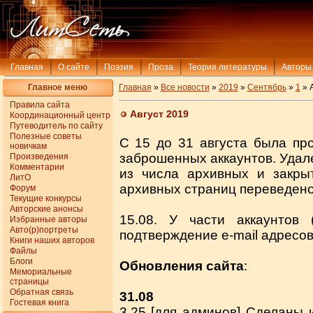
Главная
О сайте
Поэзия
Проза
Теория литературы
Авторы
Главное меню
Главная
»
Все новости
»
2019
»
Сентябрь
»
1
» А
Правила сайта
Август 2019
Координационный центр
Путеводитель по сайту
Полезные советы
С 15 до 31 августа была пр
новичкам
заброшенных аккаунтов. Удале
Произведения
Комментарии
из числа архивных и закры
ЛитО
архивных страниц переведено 
Форум
Текущие конкурсы
Авторские анонсы
15.08. У части аккаунтов 
Избранные авторы
Авто(р)портреты
подтверждение e-mail адресов
Книги наших авторов
Файлы
Блоги
Обновления сайта
:
Мемориальные
страницы
Обратная связь
31.08
Гостевая книга
3.25 [для админов] Сделаны 