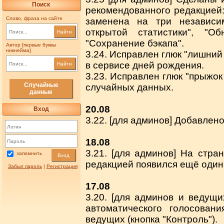
Поиск
рекомендованного редакцией:
Слово, фраза на сайте
заменена на три независи
открытой статистики", "О
Найти
"Сохранение бэкапа".
Автор [первые буквы
никнейма]
3.24. Исправлен глюк "лишний
в сервисе дней рождения.
Найти
3.23. Исправлен глюк "прыжок
Случайные
случайных данных.
данные
20.08
Вход
3.22. [для админов] Добавлен
18.08
3.21. [для админов] На стра
запомнить
Вход
редакцией появился ещё один 
Забыл пароль
|
Регистрация
17.08
3.20. [для админов и ведущ
автоматического голосован
ведущих (кнопка "Контроль").