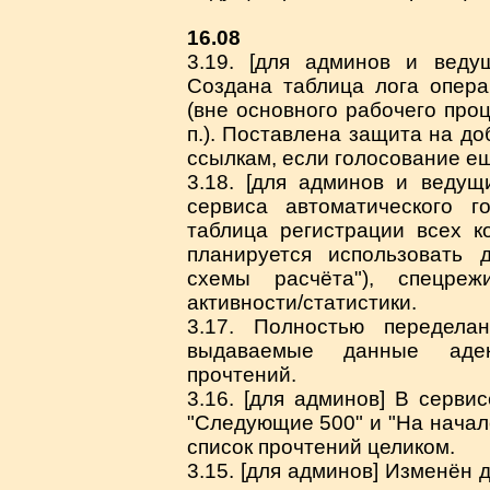
16.08
3.19. [для админов и веду
Создана таблица лога опер
(вне основного рабочего проц
п.). Поставлена защита на до
ссылкам, если голосование ещ
3.18. [для админов и ведущ
сервиса автоматического г
таблица регистрации всех к
планируется использовать 
схемы расчёта"), спецреж
активности/статистики.
3.17. Полностью передела
выдаваемые данные адек
прочтений.
3.16. [для админов] В серви
"Следующие 500" и "На начал
список прочтений целиком.
3.15. [для админов] Изменён