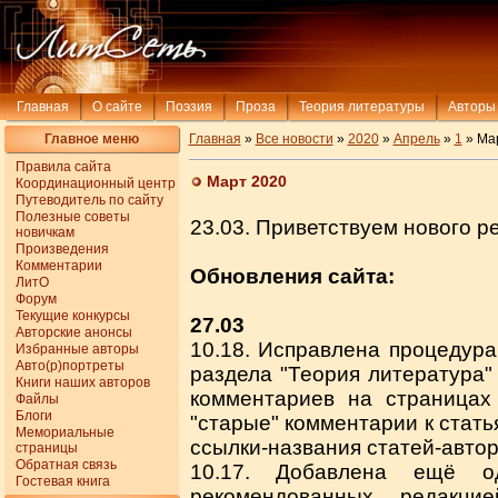
Главная
О сайте
Поэзия
Проза
Теория литературы
Авторы
Главное меню
Главная
»
Все новости
»
2020
»
Апрель
»
1
» Ма
Правила сайта
Март 2020
Координационный центр
Путеводитель по сайту
Полезные советы
23.03. Приветствуем нового р
новичкам
Произведения
Комментарии
Обновления сайта:
ЛитО
Форум
Текущие конкурсы
27.03
Авторские анонсы
10.18. Исправлена процедура
Избранные авторы
Авто(р)портреты
раздела "Теория литература"
Книги наших авторов
комментариев на страницах
Файлы
Блоги
"старые" комментарии к стать
Мемориальные
ссылки-названия статей-автор
страницы
Обратная связь
10.17. Добавлена ещё о
Гостевая книга
рекомендованных редакци