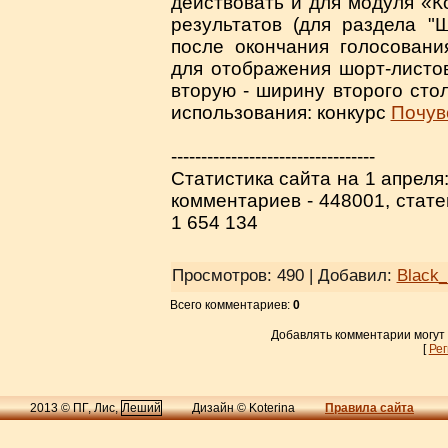
действовать и для модуля «К
результатов (для раздела "Ш
после окончания голосован
для отображения шорт-листов
вторую - ширину второго стол
использования: конкурс
Почув
----------------------------------
Статистика сайта на 1 апреля:
комментариев - 448001, стате
1 654 134
Просмотров
: 490 |
Добавил
:
Black
Всего комментариев
:
0
Добавлять комментарии могут
[
Ре
2013 © ПГ, Лис,
Леший
Дизайн © Koterina
Правила сайта