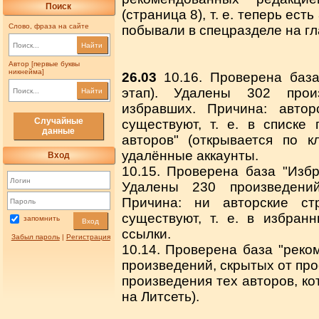
Поиск
(страница 8), т. е. теперь ес
Слово, фраза на сайте
побывали в спецразделе на гл
Найти
Автор [первые буквы
никнейма]
26.03
10.16. Проверена база
этап). Удалены 302 произ
Найти
избравших. Причина: авто
Случайные
существуют, т. е. в списке
данные
авторов" (открывается по к
удалённые аккаунты.
Вход
10.15. Проверена база "Избр
Удалены 230 произведений
Причина: ни авторские ст
существуют, т. е. в избра
запомнить
Вход
ссылки.
Забыл пароль
|
Регистрация
10.14. Проверена база "реко
произведений, скрытых от про
произведения тех авторов, ко
на Литсеть).