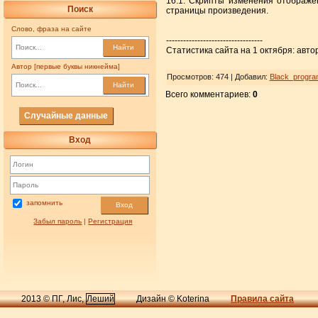
16.1. Скрипты изменения отображе
Поиск
страницы произведения.
Слово, фраза на сайте
----------------------------------
Найти
Статистика сайта на 1 октября: автор
Автор [первые буквы никнейма]
Просмотров
: 474 |
Добавил
:
Black_progr
Найти
Всего комментариев
:
0
Случайные данные
Вход
запомнить
Вход
Забыл пароль
|
Регистрация
2013 © ПГ, Лис,
Леший
Дизайн © Koterina
Правила сайта