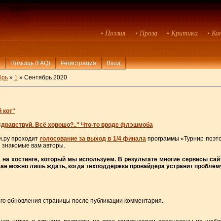
• Поэзия
• Проза
• Критика
• Ко
Помощь (FAQ)
Регистрация
Вход
брь
»
1
» Сентябрь 2020
 кот"
Здравствуй. Всё хорошо?.." Что-то вроде флэшмоба
хи.ру проходит
голосование за выход в 1/4 финала
программы «Турнир поэтов
и знакомые вам авторы.
 на хостинге, который мы используем. В результате многие сервисы сай
чае можно лишь ждать, когда техподдержка провайдера устранит проблему
ого обновления страницы после публикации комментария.