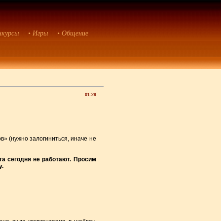
нкурсы
• Игры
• Общение
01:29
» (нужно залогиниться, иначе не
та сегодня не работают. Просим
.