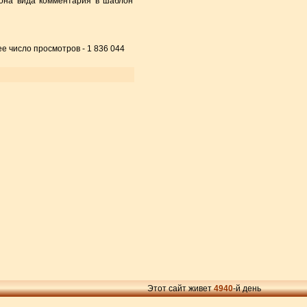
лона вида комментария в шаблон
ее число просмотров - 1 836 044
Этот сайт живет
4940
-й день