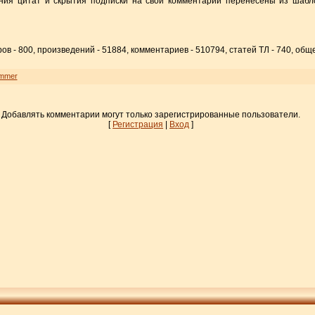
ния цитат и скрытия подписки на свои комментарии перенесены из шаб
ов - 800, произведений - 51884, комментариев - 510794, статей ТЛ - 740, общ
ammer
Добавлять комментарии могут только зарегистрированные пользователи.
[
Регистрация
|
Вход
]