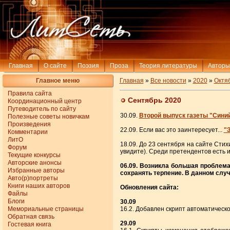
Главная
О сайте
Поэзия
Проза
Теория литературы
Авторы
Главное меню
Главная
»
Все новости
»
2020
»
Октя
Правила сайта
Сентябрь 2020
Координационный центр
Путеводитель по сайту
30.09.
Второй выпуск газеты "Синий
Полезные советы новичкам
Произведения
22.09. Если вас это заинтересует...
"
Комментарии
ЛитО
18.09. До 23 сентября на сайте Сти
Форум
увидите). Среди претендентов есть 
Текущие конкурсы
Авторские анонсы
06.09. Возникла большая проблема
Избранные авторы
сохранять терпение. В данном слу
Авто(р)портреты
Книги наших авторов
Обновления сайта:
Файлы
Блоги
30.09
Мемориальные страницы
16.2. Добавлен скрипт автоматическ
Обратная связь
29.09
Гостевая книга