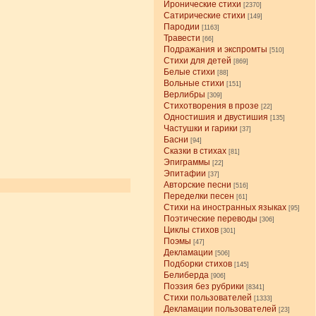
Иронические стихи
[2370]
Сатирические стихи
[149]
Пародии
[1163]
Травести
[66]
Подражания и экспромты
[510]
Стихи для детей
[869]
Белые стихи
[88]
Вольные стихи
[151]
Верлибры
[309]
Стихотворения в прозе
[22]
Одностишия и двустишия
[135]
Частушки и гарики
[37]
Басни
[94]
Сказки в стихах
[81]
Эпиграммы
[22]
Эпитафии
[37]
Авторские песни
[516]
Переделки песен
[61]
Стихи на иностранных языках
[95]
Поэтические переводы
[306]
Циклы стихов
[301]
Поэмы
[47]
Декламации
[506]
Подборки стихов
[145]
Белиберда
[906]
Поэзия без рубрики
[8341]
Стихи пользователей
[1333]
Декламации пользователей
[23]