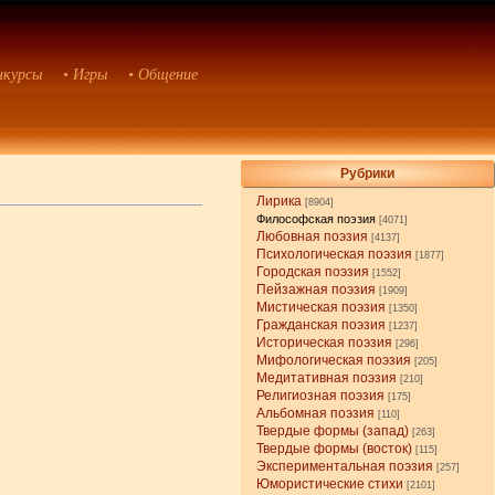
нкурсы
• Игры
• Общение
Рубрики
Лирика
[8904]
Философская поэзия
[4071]
Любовная поэзия
[4137]
Психологическая поэзия
[1877]
Городская поэзия
[1552]
Пейзажная поэзия
[1909]
Мистическая поэзия
[1350]
Гражданская поэзия
[1237]
Историческая поэзия
[296]
Мифологическая поэзия
[205]
Медитативная поэзия
[210]
Религиозная поэзия
[175]
Альбомная поэзия
[110]
Твердые формы (запад)
[263]
Твердые формы (восток)
[115]
Экспериментальная поэзия
[257]
Юмористические стихи
[2101]