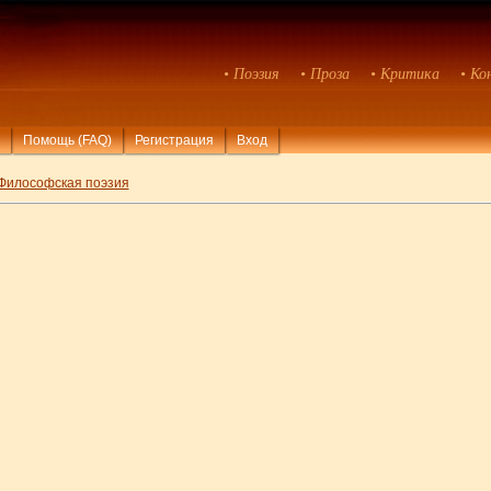
• Поэзия
• Проза
• Критика
• Ко
Помощь (FAQ)
Регистрация
Вход
Философская поэзия