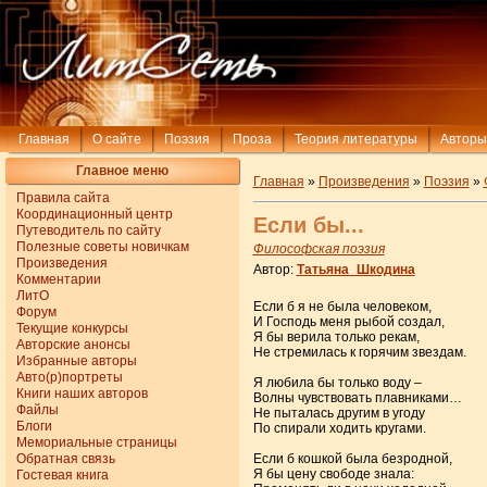
Главная
О сайте
Поэзия
Проза
Теория литературы
Авторы
Главное меню
Главная
»
Произведения
»
Поэзия
»
Правила сайта
Координационный центр
Если бы...
Путеводитель по сайту
Полезные советы новичкам
Философская поэзия
Произведения
Автор:
Татьяна_Шкодина
Комментарии
ЛитО
Если б я не была человеком,
Форум
И Господь меня рыбой создал,
Текущие конкурсы
Я бы верила только рекам,
Авторские анонсы
Не стремилась к горячим звездам.
Избранные авторы
Авто(р)портреты
Я любила бы только воду –
Книги наших авторов
Волны чувствовать плавниками…
Файлы
Не пыталась другим в угоду
Блоги
По спирали ходить кругами.
Мемориальные страницы
Обратная связь
Если б кошкой была безродной,
Я бы цену свободе знала:
Гостевая книга