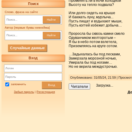
Променять ли в ночи холодной
Поиск
Высоту на тепло подвала?
Слово, фраза на сайте
Или долго сидеть на крыше
И баюкать луну, мурлыча...
Найти
Пусть пищат и вздыхают мыши,
Пусть когтей избежит добыча…
Автор [первые буквы никнейма]
Проросла бы сквозь камни смело
Найти
Одуванчиком желторотым –
Я бы в небо потом взлетела,
Приземляясь на круге сотом.
Случайные данные
…Задыхалась бы под песками,
Вход
Замерзала морозной ночью,
Умирала бы под ногами…
Но не верила междустрочью.
Опубликовано: 31/05/24, 21:59 | Просмо
запомнить
Загрузка...
Вход
Читатели
Забыл пароль
|
Регистрация
До