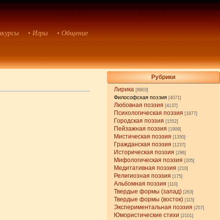
нкурсы
• Игры
• Общение
Рубрики
Лирика
[8903]
Философская поэзия
[4071]
Любовная поэзия
[4137]
Психологическая поэзия
[1877]
Городская поэзия
[1552]
Пейзажная поэзия
[1909]
Мистическая поэзия
[1350]
Гражданская поэзия
[1237]
Историческая поэзия
[296]
Мифологическая поэзия
[205]
Медитативная поэзия
[210]
Религиозная поэзия
[175]
Альбомная поэзия
[110]
Твердые формы (запад)
[263]
Твердые формы (восток)
[115]
Экспериментальная поэзия
[257]
Юмористические стихи
[2101]