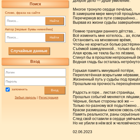
Доброе дело — душе умиле́ние.
Поиск
Многое тронуло сердце печа́лью,
Слово, фраза на сайте
В замершем мире минутой проща́льн
Перечеркнув все пути соверше́нно...
Найти
Вырвав из жизни судьбы заверше́ние
Автор [первые буквы никнейма]
Помню трагедии раннего де́тства...
Всё изменить мне хотелось... ах, е́сл
Найти
Остановить на мгновение вре́мя,
Чтобы не корчиться болью расте́рянн
Съёмкой замедленной... только бы е́
Случайные данные
Алая кровь не текла бы по ле́звию,
Сгинул бы в прошлом непрошеный о́м
Вход
Водная гладь бы осталась нетро́нутой
Горькая память минувшей поте́ри,
Переплетённая вскрытыми не́рвами,
Жизненный путь у судьбы под прице́л
Прошлым на прочность переоце́ненн
запомнить
Вход
Радость и горе... листая страни́цы,
Прошлых событий меняются ли́цами
Забыл пароль
|
Регистрация
Чёрные, белые стороны всё же —
Только по-разному всё подыто́жено...
Краски размешаны смехом сквозь сл
Память реальности, раны серьёзные
След свой оставили в сердце уве́чьем
Но не убили в нём всё ж челове́чност
02.06.2023