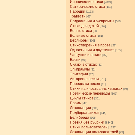
Иронические стихи
[2369]
Сатирические стихи
[149]
Пародии
[1163]
Травести
[66]
Подражания и экспромты
[510]
Стихи для детей
[869]
Белые стихи
[88]
Вольные стихи
[151]
Верлибры
[309]
Стихотворения в прозе
[22]
Одностишия и двустишия
[135]
Частушки и гарики
[37]
Басни
[94]
Сказки в стихах
[81]
Эпиграммы
[22]
Эпитафии
[37]
Авторские песни
[516]
Переделки песен
[61]
Стихи на иностранных языках
[95]
Поэтические переводы
[306]
Циклы стихов
[301]
Поэмы
[47]
Декламации
[506]
Подборки стихов
[145]
Белиберда
[906]
Поэзия без рубрики
[8340]
Стихи пользователей
[1333]
Декламации пользователей
[23]