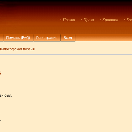
• Поэзия
• Проза
• Критика
• Ко
Помощь (FAQ)
Регистрация
Вход
Философская поэзия
5
ен был.
,
—