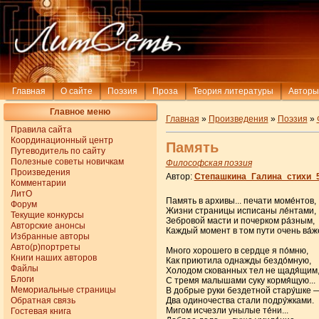
Главная
О сайте
Поэзия
Проза
Теория литературы
Авторы
Главное меню
Главная
»
Произведения
»
Поэзия
»
Правила сайта
Координационный центр
Память
Путеводитель по сайту
Полезные советы новичкам
Философская поэзия
Произведения
Автор:
Степашкина_Галина_стихи_
Комментарии
ЛитО
Память в архивы... печати моме́нтов,
Форум
Жизни страницы исписаны ле́нтами,
Текущие конкурсы
Зебровой масти и почерком ра́зным,
Авторские анонсы
Каждый момент в том пути очень ва́ж
Избранные авторы
Авто(р)портреты
Много хорошего в сердце я по́мню,
Книги наших авторов
Как приютила однажды бездо́мную,
Файлы
Холодом скованных тел не щадя́щим
Блоги
С тремя малышами суку кормя́щую...
Мемориальные страницы
В добрые руки бездетной стару́шке 
Обратная связь
Два одиночества стали подру́жками.
Мигом исчезли унылые те́ни...
Гостевая книга