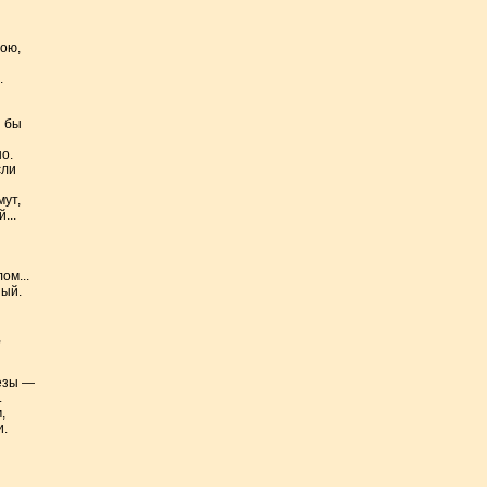
ою,
.
и бы
о.
сли
ут,
...
ом...
ый.
,
ёзы —
.
,
и.