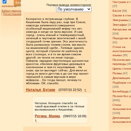
Частушки и 
Вход
Порядок вывода комментариев:
запомнить
[37]
Забыл пароль
Басни
[94]
|
Регистрация
Сказки в сти
Колоритно и потрясающе глубоко. В
Эпиграммы
[
Кишиневе была пару раз, еще при Союзе,
Эпитафии
[3
навсегда запомнился совершенно
особенный кишиневский кефир тех лет,
Авторские п
никогда и нигде не пила вкуснее. И сам
[516]
город - очень южный и темпераментный,
зеленый и чертовски экзотический с моей
Переделки п
тогдашней точки зрения. Эта экзотичность
[61]
была размазана тонким слоем, как масло
Стихи на
на кишиневской сдобе...Типовые здания,
центр, который строили по шаблону во
иностранны
всех столицах, и в то же время совсем
языках
[95]
другой, не похож на иные города...
Поэтические
Говором, парадом смуглолицых цыганистых
красоток, обилием фруктовых деревьев в
переводы
[3
озеленении и чем-то неуловимым... Не
Циклы стихо
знаю, как он выглядит сейчас. Для меня он
Поэмы
город из моего детства и до сих пор пахнет
[47]
черешней и самым вкусным в мире
Декламации
кефиром... Он тогда пахнул, почему-то
Подборки ст
яблоками. Ой..спасибо.
[145]
Наталья_Бугаре
•
(07/07/15 22:52)
Белиберда
[
Поэзия без 
[8341]
Наталья, большое спасибо за
Стихи
такой красивый отклик и за тёплые
пользовател
воспоминания о Кишинёве.
[1333]
Регина_Мариц
(09/07/15 18:09)
Декламации
•
пользовател