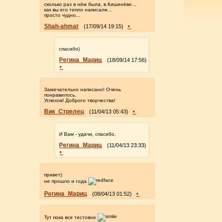
сколько раз в нём была, в Кишинёве...
как вы его тепло написали...
просто чудно...
Shah-ahmat
•
(17/09/14 19:15)
спасибо)
Регина_Мариц
(18/09/14 17:56)
•
Замечательно написано! Очень
понравилось.
Успехов! Доброго творчества!
Вик_Стрелец
•
(11/04/13 05:43)
И Вам - удачи, спасибо.
Регина_Мариц
(11/04/13 23:33)
•
привет)
не прошло и года
Регина_Мариц
•
(08/04/13 01:52)
Тут пока все тестовое