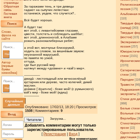
страницы
Религиозна
Обратная
За гаражами тень, и три девицы
поэзия
[175]
связь
гадают на сыпучих лепестках:
останемся, уедем, что случится?..
Гостевая
Альбомная п
книга
[110]
Всё будет хорошо.
Твердые фо
Поиск
А будет так:
(запад)
[263]
вот этой, с левантийскими глазами,
Слово,
Твердые фо
цвести, толстеть и соблюдать шаббат;
фраза на
(восток)
вот этой, длинноногой, в Алабаме
[115]
сайте
рожать разнокалиберных ребят;
Эксперимен
поэзия
[257]
а этой вот, молчунье близорукой,
ходить за словом, за вишнёвым звуком:
Юмористиче
Найти
неузнанной маруськой,
стихи
[2101]
по памяти по узкой,
Иронические
оттуда,
Автор
где был русский мир
[2370]
[первые
натянут между «доàмне» и «вэй'з мир».
буквы
Сатирически
никнейма]
стихи
[149]
-----------------
джидà - листопадный или вечнозелёный
Пародии
[11
кустарник или дерево, часто колючий; дикий
Травести
[66
маслин.
Найти
доàмне [ˈdo̯am-ne] - боже мой! (с румынского)
Подражания
вэй'з мир - боже мой! (идиш)
экспромты
[5
----------------
Стихи для д
Случайные
[868]
данные
Опубликовано: 17/02/13, 18:20 | Просмотров
:
Белые стихи
1508
| Комментариев:
9
Вольные сти
Вход
Верлибры
Загрузка...
[3
Читатели
Стихотворен
Добавлять комментарии могут только
прозе
[22]
зарегистрированные пользователи.
Одностишия
[
Регистрация
|
Вход
]
двустишия
[1
Все комментарии: