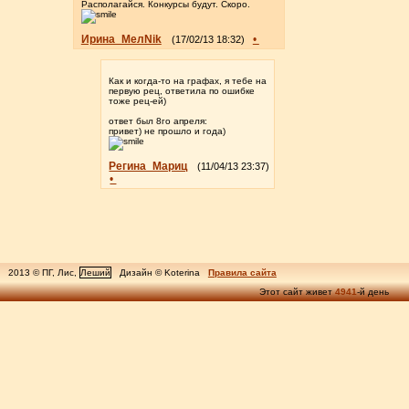
Располагайся. Конкурсы будут. Скоро.
Ирина_МелNik
•
(17/02/13 18:32)
Как и когда-то на графах, я тебе на
первую рец, ответила по ошибке
тоже рец-ей)
ответ был 8го апреля:
привет) не прошло и года)
Регина_Мариц
(11/04/13 23:37)
•
2013 © ПГ, Лис,
Леший
Дизайн © Koterina
Правила сайта
Этот сайт живет
4941
-й день