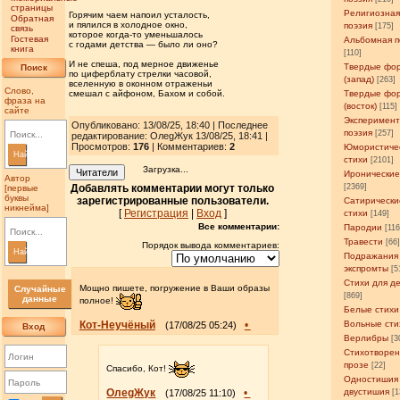
страницы
Религиозна
Горячим чаем напоил усталость,
Обратная
и пялился в холодное окно,
поэзия
[175]
связь
которое когда-то уменьшалось
Гостевая
Альбомная п
с годами детства — было ли оно?
книга
[110]
И не спеша, под мерное движенье
Твердые фо
Поиск
по циферблату стрелки часовой,
(запад)
[263]
вселенную в оконном отраженьи
Слово,
смешал с айфоном, Бахом и собой.
Твердые фо
фраза на
(восток)
[115]
сайте
Эксперимен
Опубликовано: 13/08/25, 18:40 | Последнее
поэзия
[257]
редактирование: ОлеgЖук 13/08/25, 18:41 |
Просмотров
:
176
| Комментариев:
2
Юмористиче
Найти
стихи
[2101]
Загрузка...
Читатели
Иронические
Автор
Добавлять комментарии могут только
[2369]
[первые
буквы
зарегистрированные пользователи.
Сатирически
никнейма]
[
Регистрация
|
Вход
]
стихи
[149]
Все комментарии:
Пародии
[11
Травести
[66
Порядок вывода комментариев:
Найти
Подражания
экспромты
[5
Стихи для д
Мощно пишете, погружение в Ваши образы
Случайные
[869]
данные
полное!
Белые стихи
Кот-Неучёный
•
Вольные сти
(17/08/25 05:24)
Вход
Верлибры
[3
Стихотворен
прозе
[22]
Спасибо, Кот!
Одностишия
ОлеgЖук
•
двустишия
(17/08/25 11:10)
[1