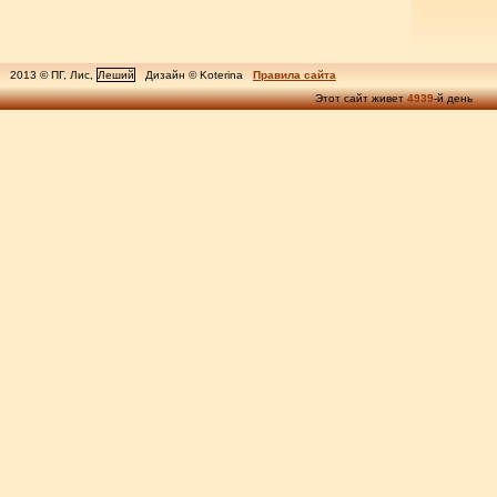
2013 © ПГ, Лис,
Леший
Дизайн © Koterina
Правила сайта
Этот сайт живет
4939
-й день