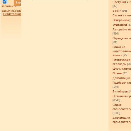
Частушки и 
Вход
запомнить
[37]
Забыл пароль
Басни
[94]
|
Регистрация
Сказки в сти
Эпиграммы
[
Эпитафии
[3
Авторские п
[516]
Переделки п
[61]
Стихи на
иностранны
языках
[95]
Поэтические
переводы
[3
Циклы стихо
Поэмы
[47]
Декламации
Подборки ст
[145]
Белиберда
[
Поэзия без 
[8340]
Стихи
пользовател
[1333]
Декламации
пользовател