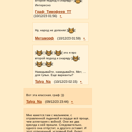
Второй подход к снаряду?
Интересно
Граф_Тимофеев_ТТ
•
(10/12/23 01:56)
Ну, народ не допонял
Метаморф
•
(10/12/23 01:59)
это я про
второй подход к снаряду
Накидывайте, накидывайте, Мет, …
для тупых. Еще варианты?
Talya_Na
•
(10/12/23 02:15)
Вот эта классная, граф :)))
Talya_Na
•
(09/12/23 23:44)
Мне кажется там с мальчиком, с
отравленной льдинкой в сердце всё проще,
чем аллегория с войной. Они же два
куколда к ней пришли. Следовательно,
одного она отпустит, а другого оставит. И
этот отпущенный, условный Кай, будет