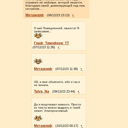
отравлен её любовью, которой лишится,
благодаря своей, доминирующей над ним,
сестрёнке...
Метаморф
•
(06/12/23 23:13)
О как! Помедленней, пжалста! Я
записываю...
Граф_Тимофеев_ТТ
•
(07/12/23 11:36)
Метаморф
•
(07/12/23 11:38)
Ой, и мне объясните, ибо я так и
не поняла.
Talya_Na
•
(09/12/23 23:44)
Да я пошутковал немного. Просто
из текста можно выдрать и такой
сюжет. Альтернативный.
Метаморф
•
(10/12/23 00:17)