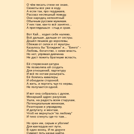
О чём писать стихи не знаю,
Сюжеты все уже в ходу.
А если так, про гердакаев,
Рассказ неспешный поведу.
Они народец непонятный
Обычным русским мужикам.
У них там, как-то всё занятно...
А приглядишься - стыд и срам.
Вот Кай... ходил себе налево,
Всё дальше, дальше от сестры.
Дошёл пешком до королевы,
Сбежав от склок и от муштры.
Казалось бы "Блэкджек" и... "Бинго" -
Любовь, богатство, с ними власть.
Но нет, упрямая дивчинка
Не даст пожить братишке всласть.
Её стервозная натура
Не позволяла ей создать
Для отношений, партитуру
И всё по нотам разыграть.
Её боялись кавалеры
И обходили стороной.
А жить, и портить чьи-то нервы,
Не получается одной.
И вот она собралась с духом,
Монарший адрес разузнав.
Ушла, на радость всем старухам,
Потенциальным женихам,
Риэлторам и управдому,
И депутату, и ментам,
Чтоб не вернуться "по любому"
И тихо сгинуть где-то там...
Но хрен им, сирым и убогим!
Для каегердов нет пути,
В один конец. И по дороге
Сумеют путь назад найти.