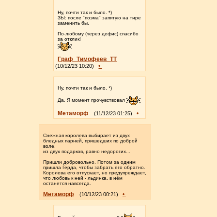
Ну, почти так и было. *)
ЗЫ: после "поэма" запятую на тире
заменить бы.
По-любому (через дефис) спасибо
за отклик!
Граф_Тимофеев_ТТ
•
(10/12/23 10:20)
Ну, почти так и было. *)
Да. Я момент прочувствовал
Метаморф
•
(11/12/23 01:25)
Снежная королева выбирает из двух
бледных парней, пришедших по доброй
воле,
из двух подарков, равно недорогих...
Пришли добровольно. Потом за одним
пришла Герда, чтобы забрать его обратно.
Королева его отпускает, но предупреждает,
что любовь к ней - льдинка, в нём
останется навсегда.
Метаморф
•
(10/12/23 00:21)