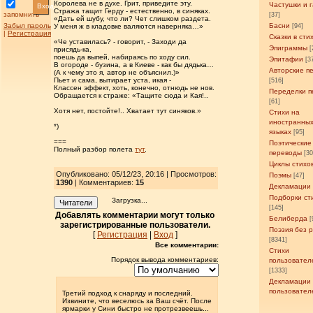
Королева не в духе. Грит, приведите эту.
Частушки и 
Вход
Стража тащит Герду - естественно, в синяках.
запомнить
[37]
«Дать ей шубу, что ли? Чет слишком раздета.
Забыл пароль
Басни
У меня ж в кладовке валяются наверняка…»
[94]
|
Регистрация
Сказки в сти
«Че уставилась? - говорит, - Заходи да
Эпиграммы
[
присядь-ка,
поешь да выпей, набираясь по ходу сил.
Эпитафии
[3
В огороде - бузина, а в Киеве - как бы дядька…
Авторские п
(А к чему это я, автор не объяснил.)»
Пьет и сама, вытирает уста, икая -
[516]
Классен эффект, хоть, конечно, отнюдь не нов.
Переделки п
Обращается к страже: «Тащите сюда и Кая!..
[61]
Хотя нет, постойте!.. Хватает тут синяков.»
Стихи на
иностранны
*)
языках
[95]
===
Поэтические
Полный разбор полета
тут
.
переводы
[3
Циклы стихо
Опубликовано: 05/12/23, 20:16 | Просмотров
:
Поэмы
[47]
1390
| Комментариев:
15
Декламации
Подборки ст
Загрузка...
Читатели
[145]
Добавлять комментарии могут только
Белиберда
[
зарегистрированные пользователи.
Поэзия без 
[
Регистрация
|
Вход
]
[8341]
Все комментарии:
Стихи
Порядок вывода комментариев:
пользовател
[1333]
Декламации
пользовател
Третий подход к снаряду и последний.
Извините, что веселюсь за Ваш счёт. После
ярмарки у Сини быстро не протрезвеешь...