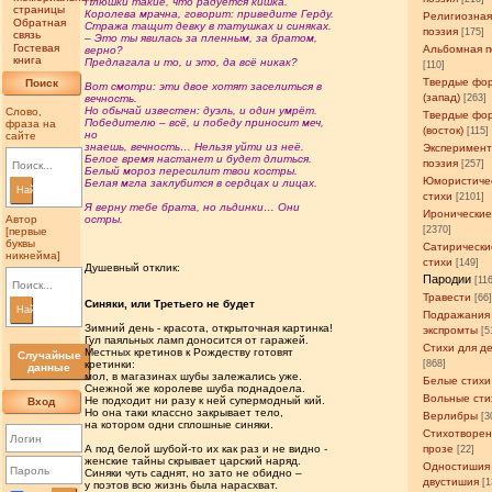
Плюшки такие, что радуется кишка.
страницы
Королева мрачна, говорит: приведите Герду.
Религиозна
Обратная
Стража тащит девку в татушках и синяках.
поэзия
[175]
связь
– Это ты явилась за пленным, за братом,
Гостевая
Альбомная п
верно?
книга
Предлагала и то, и это, да всё никак?
[110]
Твердые фо
Поиск
Вот смотри: эти двое хотят заселиться в
(запад)
вечность.
[263]
Но обычай известен: дуэль, и один умрёт.
Слово,
Твердые фо
Победителю – всё, и победу приносит меч,
фраза на
(восток)
[115]
но
сайте
знаешь, вечность… Нельзя уйти из неё.
Эксперимен
Белое время настанет и будет длиться.
поэзия
[257]
Белый мороз пересилит твои костры.
Юмористиче
Белая мгла заклубится в сердцах и лицах.
Найти
стихи
[2101]
Я верну тебе брата, но льдинки… Они
Иронические
Автор
остры.
[2370]
[первые
буквы
Сатирически
никнейма]
стихи
[149]
Душевный отклик:
Пародии
[11
Травести
[66
Синяки, или Третьего не будет
Найти
Подражания
Зимний день - красота, открыточная картинка!
экспромты
[5
Гул паяльных ламп доносится от гаражей.
Стихи для д
Местных кретинов к Рождеству готовят
Случайные
кретинки:
[868]
данные
мол, в магазинах шубы залежались уже.
Белые стихи
Снежной же королеве шуба поднадоела.
Вольные сти
Не подходит ни разу к ней супермодный кий.
Вход
Но она таки классно закрывает тело,
Верлибры
[3
на котором одни сплошные синяки.
Стихотворен
А под белой шубой-то их как раз и не видно -
прозе
[22]
женские тайны скрывает царский наряд.
Одностишия
Синяки чуть саднят, но зато не обидно –
двустишия
[1
у поэтов всю жизнь была нарасхват.