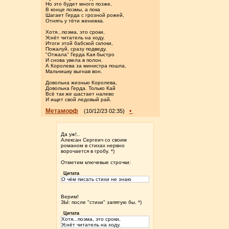
Но это будет много позже,
В конце поэмы, а пока
Шагает Герда с грозной рожей,
Отнять у тёти женижка.
Хотя...поэма, это сроки,
Уснёт читатель на ходу.
Итоги этой бабской склоки,
Пожалуй, сразу подведу.
"Отжала" Герда Кая быстро
И снова увела в полон.
А Королева за министра пошла,
Мальчишку выгнав вон.
Довольна жизнью Королева,
Довольна Герда. Только Кай
Всё так же шастает налево
И ищет свой ледовый рай.
Метаморф
•
(10/12/23 02:35)
Да уж!..
Алексан Сергеич со своим
романом в стихах нервно
ворочается в гробу. *)
Отметим ключевые строчки:
Цитата
О чём писать стихи не знаю
Верим!
ЗЫ: после "стихи" запятую бы. *)
Цитата
Хотя...поэма, это сроки,
Уснёт читатель на ходу.