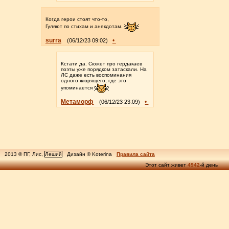
Когда герои стоят что-то,
Гуляют по стихам и анекдотам.
surra
•
(06/12/23 09:02)
Кстати да. Сюжет про гердакаев
поэты уже порядком затаскали. На
ЛС даже есть воспоминания
одного жюрящего, где это
упоминается
Метаморф
•
(06/12/23 23:09)
2013 © ПГ, Лис,
Леший
Дизайн © Koterina
Правила сайта
Этот сайт живет
4942
-й день