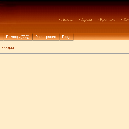
• Поэзия
• Проза
• Критика
• Ко
Помощь (FAQ)
Регистрация
Вход
Пародии