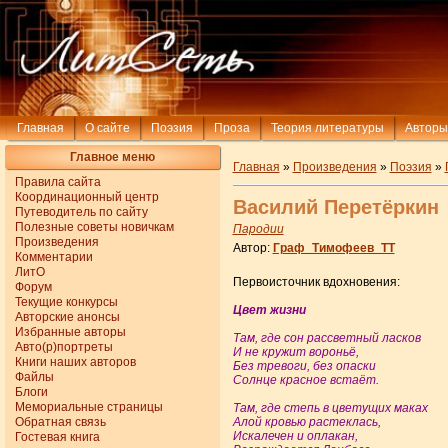
Главная
О сайте
Поэзия
Проза
Теория литературы
Авторы
Главное меню
Главная
»
Произведения
»
Поэзия
»
Правила сайта
Координационный центр
Василий Перетёркин
Путеводитель по сайту
Полезные советы новичкам
Пародии
Произведения
Автор:
Граф_Тимофеев_ТТ
Комментарии
ЛитО
Первоисточник вдохновения:
Форум
Текущие конкурсы
Цвет жизни
Авторские анонсы
Избранные авторы
Там, где сон рассветный ласков
Авто(р)портреты
И не кружит вороньё,
Книги наших авторов
Без тревоги, без опаски
Файлы
Солнце красное встаёт.
Блоги
Мемориальные страницы
Там, где степь в цветущих маках
Обратная связь
Алой кровью растеклась,
Искалечен и оплакан,
Гостевая книга