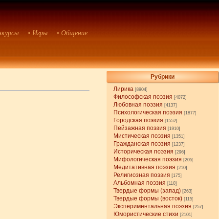
нкурсы
• Игры
• Общение
Рубрики
Лирика
[8904]
Философская поэзия
[4072]
Любовная поэзия
[4137]
Психологическая поэзия
[1877]
Городская поэзия
[1552]
Пейзажная поэзия
[1910]
Мистическая поэзия
[1351]
Гражданская поэзия
[1237]
Историческая поэзия
[296]
Мифологическая поэзия
[205]
Медитативная поэзия
[210]
Религиозная поэзия
[175]
Альбомная поэзия
[110]
Твердые формы (запад)
[263]
Твердые формы (восток)
[115]
Экспериментальная поэзия
[257]
Юмористические стихи
[2101]