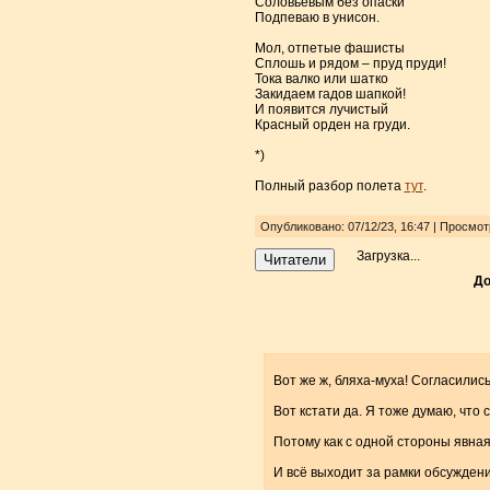
Соловьевым без опаски
Подпеваю в унисон.
Мол, отпетые фашисты
Сплошь и рядом – пруд пруди!
Тока валко или шатко
Закидаем гадов шапкой!
И появится лучистый
Красный орден на груди.
*)
Полный разбор полета
тут
.
Опубликовано: 07/12/23, 16:47 | Просмо
Загрузка...
Читатели
До
Вот же ж, бляха-муха! Согласилис
Вот кстати да. Я тоже думаю, что 
Потому как с одной стороны явная 
И всё выходит за рамки обсуждения