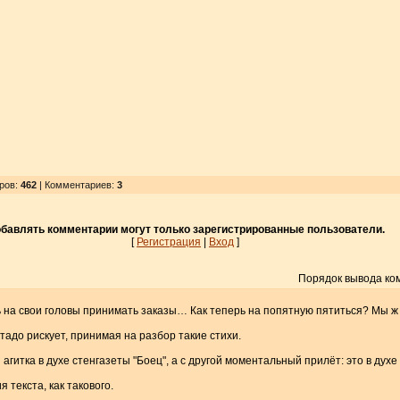
тров
:
462
| Комментариев:
3
бавлять комментарии могут только зарегистрированные пользователи.
[
Регистрация
|
Вход
]
Порядок вывода ко
ь на свои головы принимать заказы… Как теперь на попятную пятиться? Мы ж 
стадо рискует, принимая на разбор такие стихи.
агитка в духе стенгазеты "Боец", а с другой моментальный прилёт: это в духе
 текста, как такового.