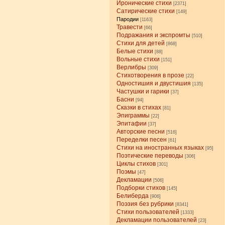
Иронические стихи
[2371]
Сатирические стихи
[149]
Пародии
[1163]
Травести
[66]
Подражания и экспромты
[510]
Стихи для детей
[868]
Белые стихи
[88]
Вольные стихи
[151]
Верлибры
[309]
Стихотворения в прозе
[22]
Одностишия и двустишия
[135]
Частушки и гарики
[37]
Басни
[94]
Сказки в стихах
[81]
Эпиграммы
[22]
Эпитафии
[37]
Авторские песни
[516]
Переделки песен
[61]
Стихи на иностранных языках
[95]
Поэтические переводы
[306]
Циклы стихов
[301]
Поэмы
[47]
Декламации
[506]
Подборки стихов
[145]
Белиберда
[906]
Поэзия без рубрики
[8341]
Стихи пользователей
[1333]
Декламации пользователей
[23]