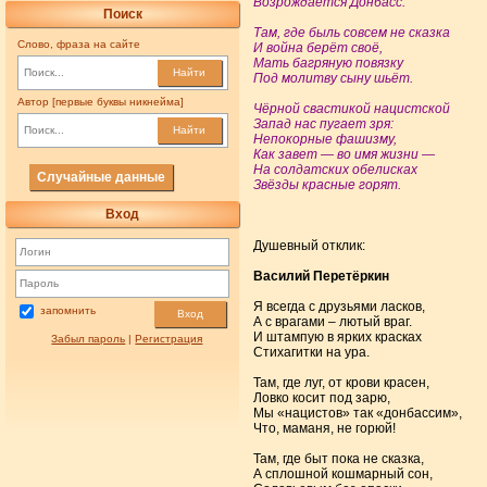
Возрождается Донбасс.
Поиск
Там, где быль совсем не сказка
Слово, фраза на сайте
И война берёт своё,
Мать багряную повязку
Найти
Под молитву сыну шьёт.
Автор [первые буквы никнейма]
Чёрной свастикой нацистской
Запад нас пугает зря:
Найти
Непокорные фашизму,
Как завет — во имя жизни —
На солдатских обелисках
Случайные данные
Звёзды красные горят.
Вход
Душевный отклик:
Василий Перетёркин
Я всегда с друзьями ласков,
запомнить
Вход
А с врагами – лютый враг.
И штампую в ярких красках
Забыл пароль
|
Регистрация
Стихагитки на ура.
Там, где луг, от крови красен,
Ловко косит под зарю,
Мы «нацистов» так «донбассим»,
Что, маманя, не горюй!
Там, где быт пока не сказка,
А сплошной кошмарный сон,