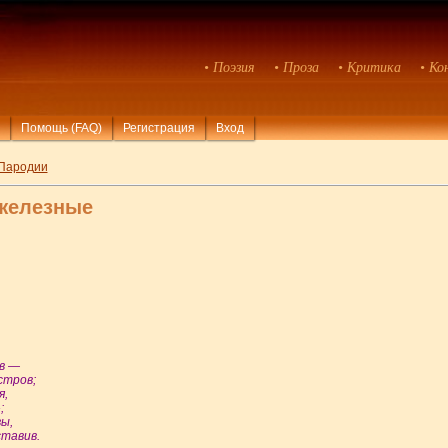
• Поэзия
• Проза
• Критика
• Ко
Помощь (FAQ)
Регистрация
Вход
Пародии
железные
в —
стров;
я,
;
ы,
ставив.