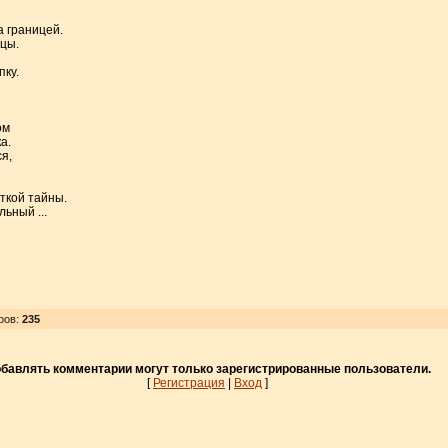
 границей.
ццы.
пку.
ом
а.
я,
ткой тайны.
ьный ...
ров
:
235
бавлять комментарии могут только зарегистрированные пользователи.
[
Регистрация
|
Вход
]