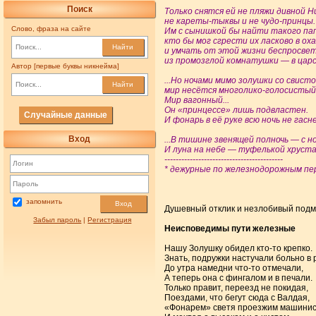
Поиск
Только снятся ей не пляжи дивной Н
не кареты-тыквы и не чудо-принцы.
Слово, фраза на сайте
Им с сынишкой бы найти такого пап
кто бы мог сгрести их ласково в ох
Найти
и умчать от этой жизни беспросве
из промозглой комнатушки — в царс
Автор [первые буквы никнейма]
...Но ночами мимо золушки со свист
Найти
мир несётся многолико-голосистый
Мир вагонный...
Он «принцессе» лишь подвластен.
Случайные данные
И фонарь в её руке всю нoчь не гасн
Вход
...B тишине звенящей полночь — с 
И луна на небе — туфелькой хрустал
------------------------------------------
* дежурные по железнодорожным пер
запомнить
Вход
Душевный отклик и незлобивый подм
Забыл пароль
|
Регистрация
Неисповедимы пути железные
Нашу Золушку обидел кто-то крепко.
Знать, подружки настучали больно в р
До утра намедни что-то отмечали,
А теперь она с фингалом и в печали.
Только правит, переезд не покидая,
Поездами, что бегут сюда с Валдая,
«Фонарем» светя проезжим машини