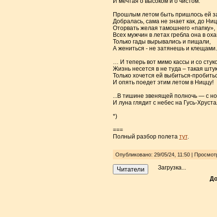
И мечтая о высоком и о чистом.
Прошлым летом быть пришлось ей за
Добралась, сама не знает как, до Ни
Оторвать желая тамошнего «папку»,
Всех мужчин в летах гребла она в оха
Только гады вырывались и пищали,
А жениться - не затянешь и клещами.
… И теперь вот мимо кассы и со стук
Жизнь несется в не туда – такая штук
Только хочется ей выбиться-пробитьс
И опять поедет этим летом в Ниццу!
...B тишине звенящей полночь — с но
И луна глядит с небес на Гусь-Хрустал
*)
===
Полный разбор полета
тут
.
Опубликовано: 29/05/24, 11:50 | Просмот
Загрузка...
Читатели
До