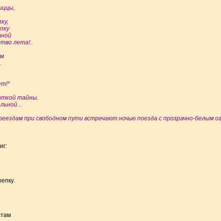
иццы,
ку,
апку
тной
тво лета!..
ом
.
ет!*
ноткой тайны.
ьной...
еездам при свободном пути встречают ночью поезда c прозрачно-белым ог
иг:
епку.
стам