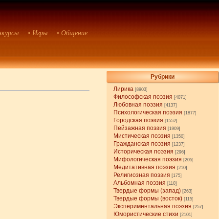
нкурсы
• Игры
• Общение
Рубрики
Лирика
[8903]
Философская поэзия
[4071]
Любовная поэзия
[4137]
Психологическая поэзия
[1877]
Городская поэзия
[1552]
Пейзажная поэзия
[1909]
Мистическая поэзия
[1350]
Гражданская поэзия
[1237]
Историческая поэзия
[296]
Мифологическая поэзия
[205]
Медитативная поэзия
[210]
Религиозная поэзия
[175]
Альбомная поэзия
[110]
Твердые формы (запад)
[263]
Твердые формы (восток)
[115]
Экспериментальная поэзия
[257]
Юмористические стихи
[2101]