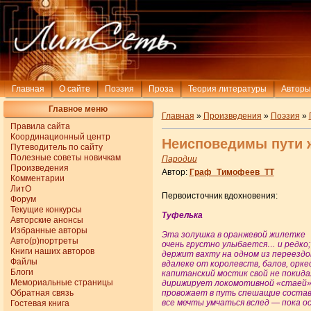
Главная
О сайте
Поэзия
Проза
Теория литературы
Авторы
Главное меню
Главная
»
Произведения
»
Поэзия
»
Правила сайта
Координационный центр
Неисповедимы пути 
Путеводитель по сайту
Полезные советы новичкам
Пародии
Произведения
Автор:
Граф_Тимофеев_ТТ
Комментарии
ЛитО
Первоисточник вдохновения:
Форум
Текущие конкурсы
Туфелька
Авторские анонсы
Избранные авторы
Эта золушка в оранжевой жилетке
Авто(р)портреты
очень грустно улыбается… и редко;
Книги наших авторов
держит вахту на одном из переездо
Файлы
вдалеке от королевств, балов, орке
Блоги
капитанский мостик свой не покида
Мемориальные страницы
дирижирует локомотивной «стаей»
Обратная связь
провожает в путь спешащие состав
все мечты умчаться вслед — пока о
Гостевая книга