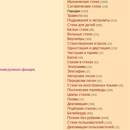
Иронические стихи
[2369]
Сатирические стихи
[149]
Пародии
[1163]
Травести
[66]
Подражания и экспромты
[510]
Стихи для детей
[869]
Белые стихи
[88]
Вольные стихи
[151]
Верлибры
[309]
Стихотворения в прозе
[22]
Одностишия и двустишия
[135]
Частушки и гарики
[37]
Басни
[94]
Сказки в стихах
[81]
Эпиграммы
[22]
нем ручного фонаря.
Эпитафии
[37]
Авторские песни
[516]
Переделки песен
[61]
Стихи на иностранных языках
[95]
Поэтические переводы
[306]
Циклы стихов
[301]
Поэмы
[47]
Декламации
[506]
Подборки стихов
[145]
Белиберда
[906]
Поэзия без рубрики
[8340]
Стихи пользователей
[1333]
Декламации пользователей
[23]