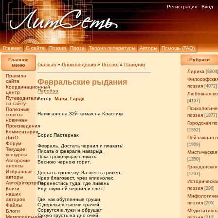
Регистрация
Вход
Главная
О сайте
Поэзия
Проза
Теория литературы
Авторы
Помощь (FAQ)
Главное
Рубрики
Главная
»
Произведения
»
Поэзия
»
Пародии
меню
Лирика
[8904
Правила
Философска
Февральские рыдания
сайта
поэзия
[4072]
Координационный
Пародии
центр
Любовная по
Путеводитель
Автор:
Мари_Гардэ
[4137]
по сайту
Психологиче
Полезные
Написано на 32й замах на Классика
советы
поэзия
[1877]
новичкам
Городская по
Произведения
[1552]
Комментарии
Борис Пастернак
ЛитО
Пейзажная п
Форум
[1909]
Февраль. Достать чернил и плакать!
Текущие
Писать о феврале навзрыд,
Мистическая
конкурсы
Пока грохочущая слякоть
[1350]
Авторские
Весною черною горит.
анонсы
Гражданская
Избранные
Достать пролетку. За шесть гривен,
[1237]
авторы
Чрез благовест, чрез клик колес,
Историческа
Авто(р)портреты
Перенестись туда, где ливень
поэзия
Книги
Еще шумней чернил и слез.
[296]
наших
Мифологиче
авторов
Где, как обугленные груши,
поэзия
[205]
С деревьев тысячи грачей
Файлы
Сорвутся в лужи и обрушат
Медитативн
Блоги
Сухую грусть на дно очей.
Мемориальные
поэзия
[210]