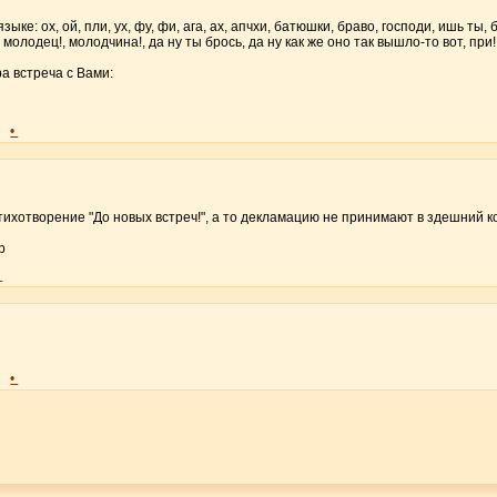
ке: ох, ой, пли, ух, фу, фи, ага, ах, апчхи, батюшки, браво, господи, ишь ты, 
 молодец!, молодчина!, да ну ты брось, да ну как же оно так вышло-то вот, при
ра встреча с Вами:
•
)
ихотворение "До новых встреч!", а то декламацию не принимают в здешний ко
р
•
•
)