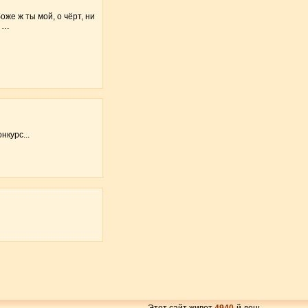
боже ж ты мой, о чёрт, ни
! …
нкурс...
Этот сайт живет
4940
-й день