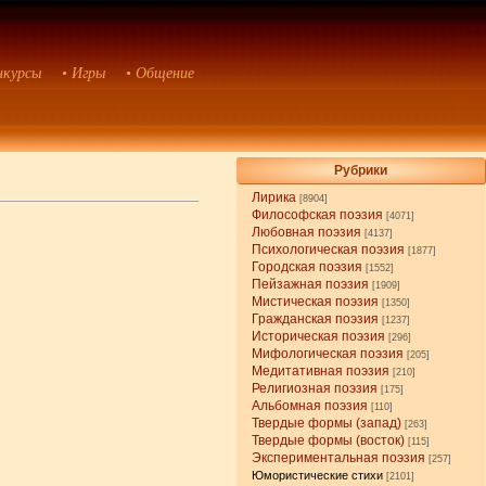
нкурсы
• Игры
• Общение
Рубрики
Лирика
[8904]
Философская поэзия
[4071]
Любовная поэзия
[4137]
Психологическая поэзия
[1877]
Городская поэзия
[1552]
Пейзажная поэзия
[1909]
Мистическая поэзия
[1350]
Гражданская поэзия
[1237]
Историческая поэзия
[296]
Мифологическая поэзия
[205]
Медитативная поэзия
[210]
Религиозная поэзия
[175]
Альбомная поэзия
[110]
Твердые формы (запад)
[263]
Твердые формы (восток)
[115]
Экспериментальная поэзия
[257]
Юмористические стихи
[2101]