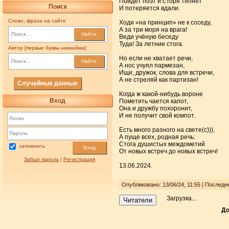
Пойдёт поэт и с горя тяпнет
Поиск
И потеряется вдали.
Слово, фраза на сайте
Ходи «на принцип» не к соседу,
А за три моря на врага!
Найти
Веди учёную беседу
Туда! За летние стога.
Автор [первые буквы никнейма]
Но если не хватает речи,
Найти
А нос учуял пармезан,
Ищи, дружок, слова для встречи,
А не стреляй как партизан!
Случайные данные
Когда ж какой-нибудь вороне
Вход
Пометить чается капот,
Она и дружбу похоронит,
И не получит свой компот.
Есть много разного на свете(с))),
А пуще всех, родная речь:
Стога душистых междометий
запомнить
Вход
От новых встреч до новых встреч!
Забыл пароль
|
Регистрация
13.06.2024.
Опубликовано: 13/06/24, 11:55 | Последн
Загрузка...
Читатели
До