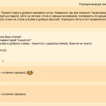
Порядок вывода ко
-)). Приветствую и доброго времени суток. Наверное, мы все немного "недогов
теряться вдали, уйти за летние стога (с умным человеком), поговорить по душам
ся) стихи на стыке улыбки и добрых мыслей. Хорошего лета и его правильног
тила Ваш отклик!
 комментарий "нашёлся".
ыбки и доброго к миру - пишется с удовольствием). Вам ли не знать!
ть))).
•
)
---отлично сказано)
•
---отлично сказано)