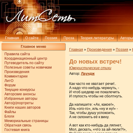
Главная
О сайте
Поэзия
Проза
Теория литературы
Авторы
Главное меню
Главная
»
Произведения
»
Поэзия
»
Правила сайта
Координационный центр
До новых встреч!
Путеводитель по сайту
Полезные советы новичкам
Юмористические стихи
Произведения
Автор:
Лаундж
Комментарии
ЛитО
Как часто не хватает речи!..
Форум
А надо что-нибудь черкнуть, -
Текущие конкурсы
И чтоб шедевр не покалечить
Авторские анонсы
И глупость чтобы не сболтнуть.
Избранные авторы
Авто(р)портреты
Да напишите: «Ах, какое!»,
Книги наших авторов
Иль «ого-го», иль «ну и ну!» -
Файлы
Так, чтобы душу успокоить,
Блоги
А не склонить её к вину.
Мемориальные страницы
Обратная связь
А вот как кто-нибудь да ляпнет,
Мол, дескать, «что за ай-люли?!»,
Гостевая книга