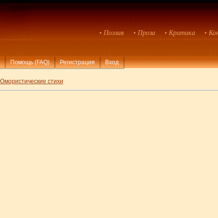
• Поэзия
• Проза
• Критика
• Ко
Помощь (FAQ)
Регистрация
Вход
Юмористические стихи