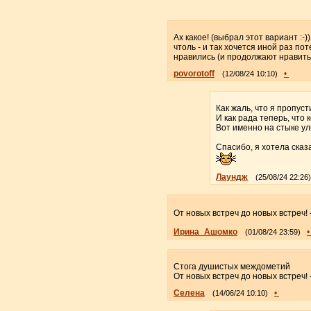
Ах какое! (выбрал этот вариант :
чтоль - и так хочется иной раз по
нравились (и продолжают нравить
povorotoff
•
(12/08/24 10:10)
Как жаль, что я пропус
И как рада теперь, что
Вот именно на стыке ул
Спасибо, я хотела сказа
Лаундж
(25/08/24 22:26
От новых встреч до новых встреч! 
Ирина_Ашомко
(01/08/24 23:59)
Стога душистых междометий
От новых встреч до новых встреч! 
Селена
•
(14/06/24 10:10)