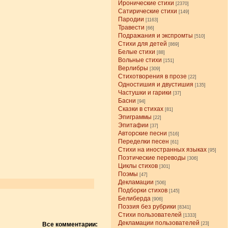
Иронические стихи
[2370]
Сатирические стихи
[149]
Пародии
[1163]
Травести
[66]
Подражания и экспромты
[510]
Стихи для детей
[869]
Белые стихи
[88]
Вольные стихи
[151]
Верлибры
[309]
Стихотворения в прозе
[22]
Одностишия и двустишия
[135]
Частушки и гарики
[37]
Басни
[94]
Сказки в стихах
[81]
Эпиграммы
[22]
Эпитафии
[37]
Авторские песни
[516]
Переделки песен
[61]
Стихи на иностранных языках
[95]
Поэтические переводы
[306]
Циклы стихов
[301]
Поэмы
[47]
Декламации
[506]
Подборки стихов
[145]
Белиберда
[906]
Поэзия без рубрики
[8341]
Стихи пользователей
[1333]
Декламации пользователей
Все комментарии:
[23]