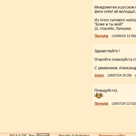
Междометия в русском язы
фига себе! ай молодца!,
Из этого супового набо
"Боже ж ты мой!"
))), спасибо, Лунушка.
Лаундж
(14/06/24 12:08
Здравствуйте !
Откройте пожалуйста ст
С уважением, Александ
maev
(26/07/24 20:28)
Пожадуйста),
Лаундж
(26/07/24 22:02
2013 © ПГ, Лис,
Леший
Дизайн © Koterina
Правила сайта