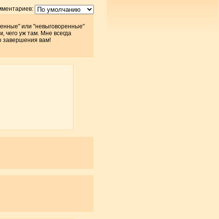
мментариев:
оренные" или "невыговоренные"
, чего уж там. Мне всегда
о завершения вам!