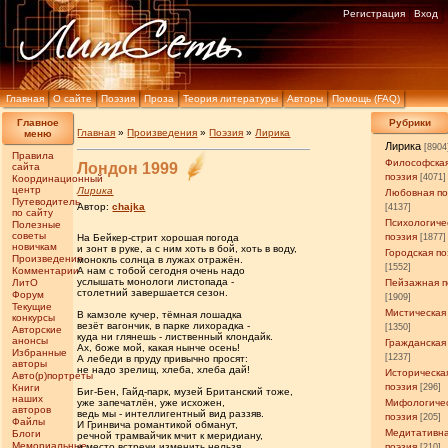
Регистрация
Вход
Главная
О сайте
Поэзия
Проза
Теория литературы
Авторы
Помощь (FAQ)
Главное
Рубрики
Главная
»
Произведения
»
Поэзия
»
Лирика
меню
Лирика
[8904
Правила
Философска
Лондон 1999
сайта
поэзия
[4071]
Координационный
центр
Лирика
Любовная по
Путеводитель
Автор:
chajka
[4137]
по сайту
Психологиче
Полезные
советы
поэзия
На Бейкер-стрит хорошая погода
[1877]
новичкам
и зонт в руке, а с ним хоть в бой, хоть в воду,
Городская по
Произведения
монокль солнца в лужах отражён.
[1552]
Комментарии
А нам с тобой сегодня очень надо
услышать монологи листопада -
ЛитО
Пейзажная п
столетний завершается сезон.
Форум
[1909]
Текущие
Мистическая
В камзоле кучер, тёмная лошадка
конкурсы
везёт вагончик, в парке лихорадка -
[1350]
Авторские
куда ни глянешь - лиственный клондайк.
анонсы
Гражданская
Ах, боже мой, какая нынче осень!
Избранные
[1237]
А лебеди в пруду привычно просят:
авторы
не надо зрелищ, хлеба, хлеба дай!
Историческа
Авто(р)портреты
поэзия
Книги
[296]
Биг-Бен, Гайд-парк, музей Британский тоже,
наших
уже запечатлён, уже исхожен,
Мифологиче
авторов
ведь мы - интеллигентный вид раззяв.
поэзия
[205]
Файлы
И Гринвича романтикой обманут,
Медитативн
Блоги
речной трамвайчик мчит к меридиану,
Мемориальные
и место встречи изменить нельзя.
поэзия
[210]