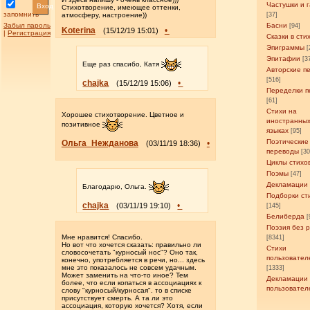
Частушки и 
Вход
Стихотворение, имеющее оттенки,
запомнить
атмосферу, настроение))
[37]
Забыл пароль
Басни
[94]
Koterina
•
(15/12/19 15:01)
|
Регистрация
Сказки в сти
Эпиграммы
[
Эпитафии
[3
Еще раз спасибо, Катя
Авторские п
[516]
chajka
•
(15/12/19 15:06)
Переделки п
[61]
Стихи на
Хорошее стихотворение. Цветное и
иностранны
позитивное
языках
[95]
Поэтические
Ольга_Нежданова
•
(03/11/19 18:36)
переводы
[3
Циклы стихо
Поэмы
[47]
Декламации
Благодарю, Ольга.
Подборки ст
chajka
•
(03/11/19 19:10)
[145]
Белиберда
[
Поэзия без 
Мне нравится! Спасибо.
[8341]
Но вот что хочется сказать: правильно ли
Стихи
словосочетать "курносый нос"? Оно так,
пользовател
конечно, употребляется в речи, но... здесь
мне это показалось не совсем удачным.
[1333]
Может заменить на что-то иное? Тем
Декламации
более, что если копаться в ассоциациях к
пользовател
слову "курносый/курносая". то в списке
присутствует смерть. А та ли это
ассоциация, которую хочется? Хотя, если