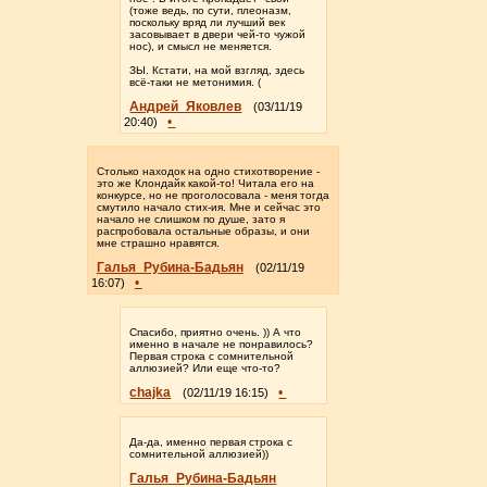
(тоже ведь, по сути, плеоназм,
поскольку вряд ли лучший век
засовывает в двери чей-то чужой
нос), и смысл не меняется.
ЗЫ. Кстати, на мой взгляд, здесь
всё-таки не метонимия. (
Андрей_Яковлев
(03/11/19
•
20:40)
Столько находок на одно стихотворение -
это же Клондайк какой-то! Читала его на
конкурсе, но не проголосовала - меня тогда
смутило начало стих-ия. Мне и сейчас это
начало не слишком по душе, зато я
распробовала остальные образы, и они
мне страшно нравятся.
Галья_Рубина-Бадьян
(02/11/19
•
16:07)
Спасибо, приятно очень. )) А что
именно в начале не понравилось?
Первая строка с сомнительной
аллюзией? Или еще что-то?
chajka
•
(02/11/19 16:15)
Да-да, именно первая строка с
сомнительной аллюзией))
Галья_Рубина-Бадьян