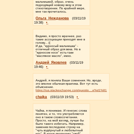
мальчишкой, образ, очень
подходящий новому веку в этом
стихотворении. По крайней мере,
мне так прочиталось.
Ольга_Нежданова
(03/11/19
•
19:38)
Видимо, я просто мрачнее, раз
такие ассоциации приходят мне в
голову... ((
И да, "курносый мальчишка" -
отличный образ для века. Но в
"курносом носе" есть-таки
"масляное масло", имхо.
Андрей_Яковлев
(03/11/19
•
19:46)
Андрей, я поняла Ваши сомнения. Но, вроде,
это вполне обычная практика. Вот тут есть
объяснение.
https://rus.stackexchange.com/questio....e%d1%81
chajka
•
(03/11/19 19:53)
Чайка, я понимаю. И генезис слова
понятен, и то, что употребляется
оно в таком словосочетании.
Просто, на мой взгляд, лучше бы
было такого избегать. Например,
заменив последнюю строку на
"чуть вздёрнутый и любопытный
нос". В итоге пропадает "свой"