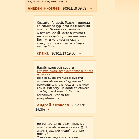
та, то готично, конечно...)
Андрей_Яковлев
•
(03/11/19 09:59)
Спасибо, Андрей. Только я никогда
не слышала курносая в отношении
смерти. Безносая - слышала.
А вот курносый часто выступает,
как эпитет добродушия человека.
Вот тут и хотелось показать
ожидание, что новый век будет
чуть добрее.
chajka
•
(03/11/19 19:08)
Насчёт курносой смерти:
https://russian_argo.academic.ru/5870/
курносая
Но я ведь не столько о смерти,
сколько об эпитете "курносый"
применительно к носу, а не к лицу
или к человеку... в каком-то смысле
это "пузатый живот". Хотя и
соглашусь - слово так
употребляется.
Андрей_Яковлев
(03/11/19
•
19:30)
Не согласная ни разу)) Мысль о
смерти вообще не возникает)) Шо
значит, сколько людей, столько
мнений.
У меня ассоциация с юным