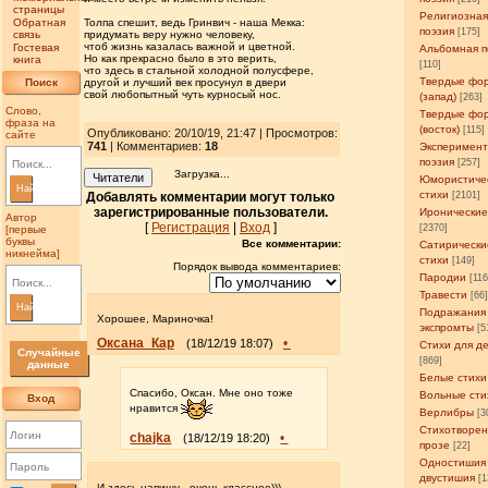
страницы
Религиозна
Обратная
Толпа спешит, ведь Гринвич - наша Мекка:
поэзия
[175]
связь
придумать веру нужно человеку,
чтоб жизнь казалась важной и цветной.
Гостевая
Альбомная п
Но как прекрасно было в это верить,
книга
[110]
что здесь в стальной холодной полусфере,
Твердые фо
Поиск
другой и лучший век просунул в двери
свой любопытный чуть курносый нос.
(запад)
[263]
Слово,
Твердые фо
фраза на
(восток)
[115]
Опубликовано: 20/10/19, 21:47 | Просмотров
:
сайте
741
| Комментариев:
18
Эксперимен
поэзия
[257]
Загрузка...
Читатели
Юмористиче
Найти
стихи
Добавлять комментарии могут только
[2101]
зарегистрированные пользователи.
Иронические
Автор
[
Регистрация
|
Вход
]
[2370]
[первые
буквы
Все комментарии:
Сатирически
никнейма]
стихи
[149]
Порядок вывода комментариев:
Пародии
[11
Травести
[66
Найти
Подражания
Хорошее, Мариночка!
экспромты
[5
Оксана_Кар
•
(18/12/19 18:07)
Стихи для д
Случайные
[869]
данные
Белые стихи
Спасибо, Оксан. Мне оно тоже
Вольные сти
Вход
нравится
Верлибры
[3
Стихотворен
chajka
•
(18/12/19 18:20)
прозе
[22]
Одностишия
двустишия
[1
И здесь напишу - очень классное)))