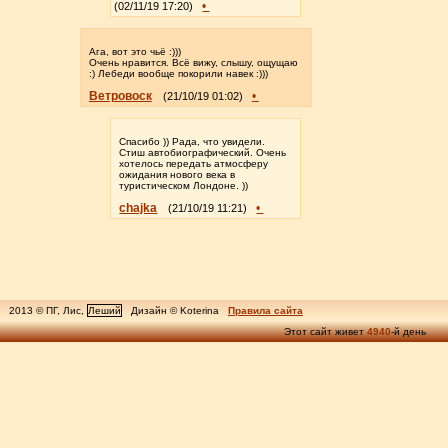
•
(02/11/19 17:20)
Ага, вот это чьё :)))
Очень нравится. Всё вижу, слышу, ощущаю
:) Лебеди вообще покорили навек :)))
Ветровоск
•
(21/10/19 01:02)
Спасибо )) Рада, что увидели.
Стиш автобиографический. Очень
хотелось передать атмосферу
ожидания нового века в
туристическом Лондоне. ))
chajka
•
(21/10/19 11:21)
2013 © ПГ, Лис,
Леший
Дизайн © Koterina
Правила сайта
Этот сайт живет
4940
-й день