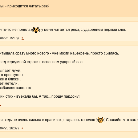
ны,
- приходится читать реки́
 что-то не поняла
у меня читается реки, с ударением первый слог.
•
/04/25 15:13)
итывала сразу много нового - уже мозги набекрень, просто сбилась.
еред серединой строки в основном ударный слог:
асыпает лужи,
ого простужен.
иже и ближе .
ует метели,
 разбавляя капелью.
дин стих - въехала бы. А так... прошу пардону!
•
я ведь не очень сильна в правилах, стараюсь конечно
Спасибо, что загл
•
/04/25 16:37)