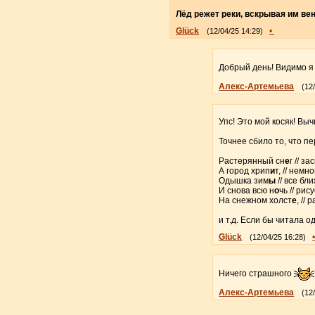
Лёд режет реки, вскрывая им ве
Glück
•
(12/04/25 14:29)
Добрый день! Видимо я
Алекс-Артемьева
(12
Упс! Это мой косяк! Выч
Точнее сбило то, что п
Растерянный сн
е
г // з
А город хрип
и
т, // немн
Одышка зим
ы
// все бл
И снова всю н
о
чь // рис
На снежном холст
е
, //
и т.д. Если бы читала о
Glück
(12/04/25 16:28)
Ничего страшного
Алекс-Артемьева
(12