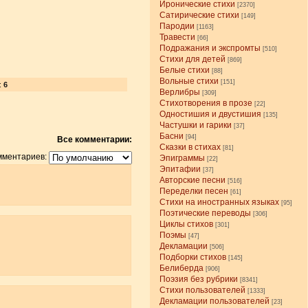
Иронические стихи
[2370]
Сатирические стихи
[149]
Пародии
[1163]
Травести
[66]
Подражания и экспромты
[510]
Стихи для детей
[869]
Белые стихи
[88]
Вольные стихи
[151]
:
6
Верлибры
[309]
Стихотворения в прозе
[22]
Одностишия и двустишия
[135]
Частушки и гарики
[37]
Басни
[94]
Все комментарии:
Сказки в стихах
[81]
мментариев:
Эпиграммы
[22]
Эпитафии
[37]
Авторские песни
[516]
Переделки песен
[61]
Стихи на иностранных языках
[95]
Поэтические переводы
[306]
Циклы стихов
[301]
Поэмы
[47]
Декламации
[506]
Подборки стихов
[145]
Белиберда
[906]
Поэзия без рубрики
[8341]
Стихи пользователей
[1333]
Декламации пользователей
[23]