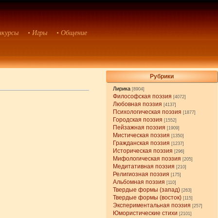
нкурсы
• Игры
• Общение
Рубрики
Лирика
[8904]
Философская поэзия
[4072]
Любовная поэзия
[4137]
Психологическая поэзия
[1877]
Городская поэзия
[1552]
Пейзажная поэзия
[1909]
Мистическая поэзия
[1350]
Гражданская поэзия
[1237]
Историческая поэзия
[296]
Мифологическая поэзия
[205]
Медитативная поэзия
[210]
Религиозная поэзия
[175]
Альбомная поэзия
[110]
Твердые формы (запад)
[263]
Твердые формы (восток)
[115]
Экспериментальная поэзия
[257]
Юмористические стихи
[2101]