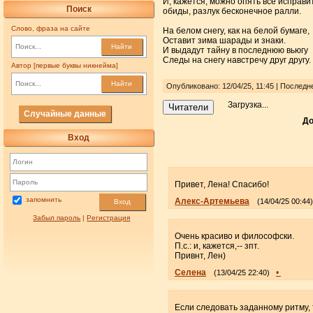
И, кажется, можно опять все исправит
Поиск
обиды, разлук бесконечное ралли.
Слово, фраза на сайте
На белом снегу, как на белой бумаге,
Оставит зима шарады и знаки.
Найти
И выдадут тайну в последнюю вьюгу
Следы на снегу навстречу друг другу.
Автор [первые буквы никнейма]
Найти
Опубликовано: 12/04/25, 11:45 | Последн
Загрузка...
Читатели
Случайные данные
До
Вход
Привет, Лена! Спасибо!
запомнить
Алекс-Артемьева
(14/04/25 00:44)
Вход
Забыл пароль
|
Регистрация
Очень красиво и философски.
П.с.: и, кажется,-- зпт.
Привнт, Лен)
Селена
•
(13/04/25 22:40)
Если следовать заданному ритму, т