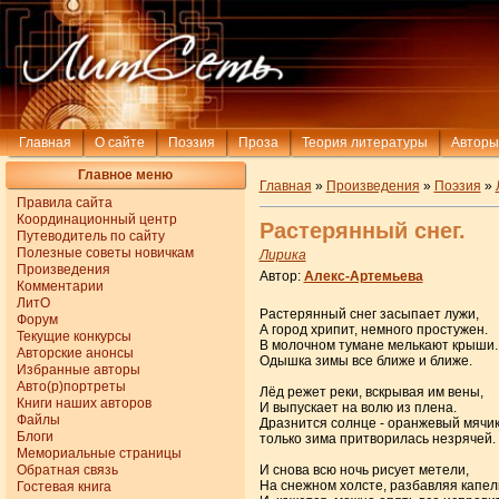
Главная
О сайте
Поэзия
Проза
Теория литературы
Авторы
Главное меню
Главная
»
Произведения
»
Поэзия
»
Правила сайта
Координационный центр
Растерянный снег.
Путеводитель по сайту
Полезные советы новичкам
Лирика
Произведения
Автор:
Алекс-Артемьева
Комментарии
ЛитО
Растерянный снег засыпает лужи,
Форум
А город хрипит, немного простужен.
Текущие конкурсы
В молочном тумане мелькают крыши.
Авторские анонсы
Одышка зимы все ближе и ближе.
Избранные авторы
Авто(р)портреты
Лёд режет реки, вскрывая им вены,
Книги наших авторов
И выпускает на волю из плена.
Файлы
Дразнится солнце - оранжевый мячик
Блоги
только зима притворилась незрячей.
Мемориальные страницы
Обратная связь
И снова всю ночь рисует метели,
На снежном холсте, разбавляя капел
Гостевая книга