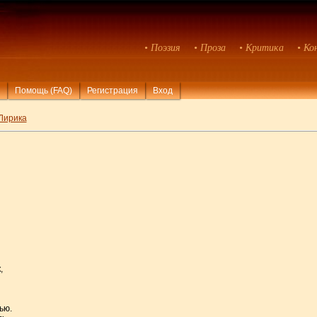
• Поэзия
• Проза
• Критика
• Ко
Помощь (FAQ)
Регистрация
Вход
Лирика
,
ью.