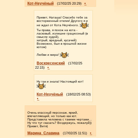
Кот-Неучёный
•
(17/02/25 20:29)
Привет, Наташа! Спасибо тебе за
восторженный отклик! Другого я и
не ждал от Кота Неучёного.
Ты права, я похож на кота -
ласковый, излишне грациозный (в
смысле худой),
хитрый, вредный, кусачий)
Возможно, был в прошлой жизни
котом)
Любви и мира!
Воскресенский
(17/02/25
•
22:15)
Ну так и знала! Настоящий кот!
Кот-Неучёный
(18/02/25 08:53)
•
Очень классный персонаж, яркий,
впечатляющий, но только как кот.
Представила человека с такими чертами...
Ну что тут сказать? Воздержусь, пожалуй))
Привет, Витя)
Марина_Славина
•
(17/02/25 11:51)