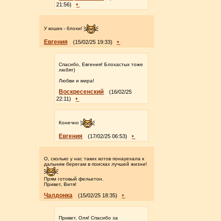
•
21:56)
У кошек - блохи!
Евгения
•
(15/02/25 19:33)
Спасибо, Евгения! Блохастых тоже
любят)
Любви и мира!
Воскресенский
(16/02/25
•
22:11)
Конечно
Евгения
•
(17/02/25 06:53)
О, сколько у нас таких котов понауехала к
дальним берегам в поисках лучшей жизни!
Прям готовый фельетон.
Привет, Витя!
Чалдонка
•
(15/02/25 18:35)
Привет, Оля! Спасибо за