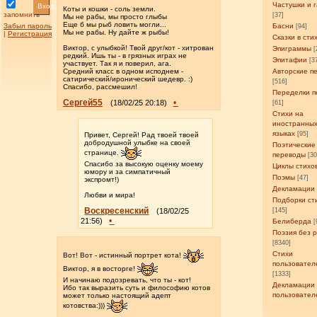
Частушки и 
Вход
Коты и кошки - соль земли.
запомнить
[37]
Мы не рабы, мы просто глыбы
Еще б мы рыб ловить могли...
Забыл пароль
Басни
[94]
Мы не рабы. Ну дайте ж рыбы!
|
Регистрация
Сказки в сти
Виктор, с улыбкой! Твой друг/кот - хитрован
Эпиграммы
[
редкий. Ишь ты - в грязных играх не
Эпитафии
[3
участвует. Так я и поверил, ага.
Средний класс в одном исподнем -
Авторские п
сатирический/иронический шедевр. :)
[516]
Спасибо, рассмешил!
Переделки п
Сергей55
•
(18/02/25 20:18)
[61]
Стихи на
иностранны
языках
[95]
Привет, Сергей! Рад твоей твоей
добродушной улыбке на своей
Поэтические
странице.
переводы
[3
Спасибо за высокую оценку моему
Циклы стихо
юмору и за симпатичный
Поэмы
[47]
экспромт!)
Декламации
Любви и мира!
Подборки ст
Воскресенский
(18/02/25
[145]
•
21:56)
Белиберда
[
Поэзия без 
[8340]
Стихи
Вот! Вот - истинный портрет кота!
пользовател
Виктор, я в восторге!
[1333]
И начинаю подозревать, что ты - кот!
Декламации
Ибо так выразить суть и философию котов
пользовател
может только настоящий адепт
котовства:)))