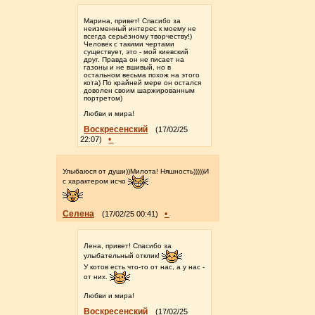
Марина, привет! Спасибо за
неизменный интерес к моему не
всегда серьёзному творчеству!)
Человек с такими чертами
существует, это - мой киевский
друг. Правда он не писает на
газоны и не вшивый, но в
остальном весьма похож на этого
кота) По крайней мере он остался
доволен своим шаржированным
портретом)
Любви и мира!
Воскресенский
(17/02/25
•
22:07)
Улыбаюся от души))Милота! Няшность)))))И
с характером исчо
Селена
•
(17/02/25 00:41)
Лена, привет! Спасибо за
улыбательный отклик!
У котов есть что-то от нас, а у нас -
от них.
Любви и мира!
Воскресенский
(17/02/25