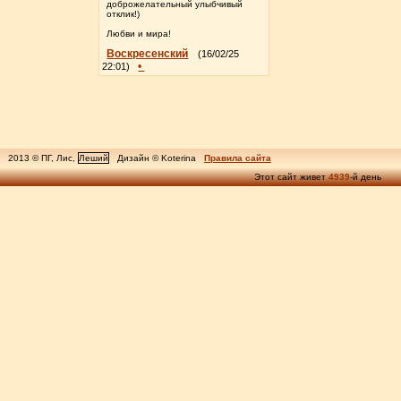
доброжелательный улыбчивый
отклик!)
Любви и мира!
Воскресенский
(16/02/25
•
22:01)
2013 © ПГ, Лис,
Леший
Дизайн © Koterina
Правила сайта
Этот сайт живет
4939
-й день