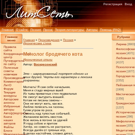
Регистрация
Вход
Главная
О сайте
Поэзия
Проза
Теория литературы
Авторы
Помощь (FAQ)
Главное
Рубрики
Главная
»
Произведения
»
Поэзия
»
меню
Иронические стихи
Лирика
[8903
Правила
Философска
сайта
Монолог бродячего кота
поэзия
[4071]
Координационный
центр
Любовная по
Иронические стихи
Путеводитель
[4137]
по сайту
Автор:
Воскресенский
Психологиче
Полезные
советы
поэзия
[1877]
Это – шаржированный портрет одного из
новичкам
Городская по
моих друзей. Черты его характера и лексика
Произведения
сохранены.
[1552]
Комментарии
ЛитО
Пейзажная п
Молчать! Я сам себе начальник.
Форум
[1909]
Меня и стадо мирных вшей
Текущие
Из тьмы приватных стен подвальных
Мистическая
конкурсы
Не смогут вытурить взашей.
[1350]
Авторские
Котам не писаны законы –
анонсы
Гражданская
Они не могут жить, как все.
Избранные
Люблю пописать на газоны,
[1237]
авторы
Гуляя утром по росе.
Историческа
Авто(р)портреты
Смеюсь над тупостью собачьей,
поэзия
Книги
Желанием вилять хвостом.
[296]
наших
Всю жизнь в погоне за удачей
Мифологиче
авторов
Я горд собою и притом
поэзия
[205]
Хитёр, но совесть не растратил,
Файлы
Всегда далёк от грязных игр,
Медитативн
Блоги
В делах настойчив, словно дятел,
Мемориальные
поэзия
[210]