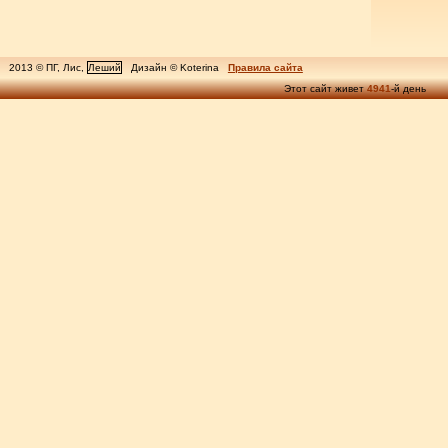
2013 © ПГ, Лис,
Леший
Дизайн © Koterina
Правила сайта
Этот сайт живет
4941
-й день