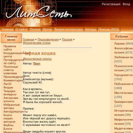
Регистрация
Вход
Главная
О сайте
Поэзия
Проза
Теория литературы
Авторы
Помощь (FAQ)
Главное
Рубрики
Главная
»
Произведения
»
Поэзия
»
меню
Иронические стихи
Лирика
[8904
Правила
Философска
сайта
Черная кошка
поэзия
[4072]
Координационный
центр
Любовная по
Иронические стихи
Путеводитель
[4137]
по сайту
Автор:
Поэт
Психологиче
Полезные
советы
поэзия
[1877]
Автор текста (слов):
новичкам
Городская по
Поэт.
Произведения
Композитор (музыка):
[1552]
Комментарии
Саульский Ю.
ЛитО
Пейзажная п
Форум
[1909]
Как в кровать,
Текущие
Так они тут как тут,
Мистическая
конкурсы
А вот замуж меня не берут.
[1350]
Авторские
Зря вы так некультурно со мной,
анонсы
Гражданская
Я была бы хорошей женой.
Избранные
[1237]
авторы
Припев:
Историческа
Авто(р)портреты
поэзия
Книги
Может порчу кто навёл,
[296]
наших
Или чёрный кот дорогу перешёл.
Мифологиче
авторов
Вхолостую жизнь идёт.
поэзия
[205]
С мужиками постоянно не везёт!
Файлы
Медитативн
Блоги
Люди свадьбы играют кругом,
Мемориальные
поэзия
[210]