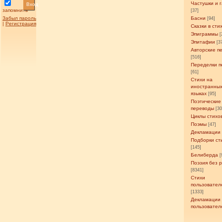
Частушки и 
Вход
запомнить
[37]
Забыл пароль
Басни
[94]
|
Регистрация
Сказки в сти
Эпиграммы
[
Эпитафии
[3
Авторские п
[516]
Переделки п
[61]
Стихи на
иностранны
языках
[95]
Поэтические
переводы
[3
Циклы стихо
Поэмы
[47]
Декламации
Подборки ст
[145]
Белиберда
[
Поэзия без 
[8341]
Стихи
пользовател
[1333]
Декламации
пользовател