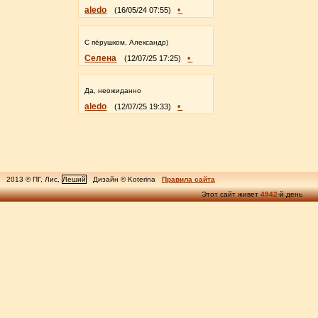
aledo
•
(16/05/24 07:55)
С пёрушком, Александр)
Селена
•
(12/07/25 17:25)
Да, неожиданно
aledo
•
(12/07/25 19:33)
2013 © ПГ, Лис,
Леший
Дизайн © Koterina
Правила сайта
Этот сайт живет
4942
-й день