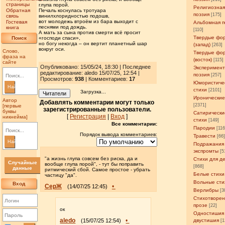
страницы
глупа порой.
Религиозна
Обратная
Печаль коснулась тротуара
поэзия
[175]
связь
винилхлоридностью подошв,
вот молодежь втроём из бара выходит с
Гостевая
Альбомная п
песнями под дождь.
книга
[110]
А мать за сына против смерти всё просит
Твердые фо
Поиск
«господи спаси»,
но богу некогда – он вертит планетный шар
(запад)
[263]
вокруг оси.
Слово,
Твердые фо
фраза на
(восток)
[115]
сайте
Опубликовано: 15/05/24, 18:30 | Последнее
Эксперимен
редактирование: aledo 15/07/25, 12:54 |
поэзия
[257]
Просмотров
:
938
| Комментариев:
17
Юмористиче
Найти
стихи
[2101]
Загрузка...
Читатели
Иронические
Автор
Добавлять комментарии могут только
[2371]
[первые
зарегистрированные пользователи.
буквы
Сатирически
[
Регистрация
|
Вход
]
никнейма]
стихи
[149]
Все комментарии:
Пародии
[11
Порядок вывода комментариев:
Травести
[66
Найти
Подражания
экспромты
[5
"а жизнь глупа совсем без риска, да и
Стихи для д
Случайные
вообще глупа порой", - тут бы поправить
[868]
данные
ритмический сбой. Самое простое - убрать
Белые стихи
частицу "да".
Вольные сти
Вход
СерЖ
•
(14/07/25 12:45)
Верлибры
[3
Стихотворен
прозе
[22]
ок
Одностишия
aledo
•
(15/07/25 12:54)
двустишия
[1