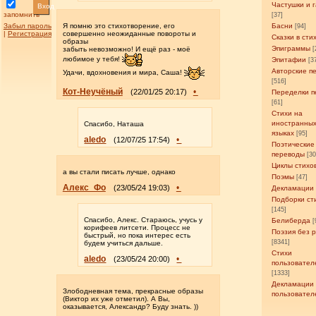
Частушки и 
Вход
запомнить
[37]
Забыл пароль
Я помню это стихотворение, его
Басни
[94]
|
Регистрация
совершенно неожиданные повороты и
Сказки в сти
образы
Эпиграммы
забыть невозможно! И ещё раз - моё
[
любимое у тебя!
Эпитафии
[3
Авторские п
Удачи, вдохновения и мира, Саша!
[516]
Кот-Неучёный
•
(22/01/25 20:17)
Переделки п
[61]
Стихи на
иностранны
Спасибо, Наташа
языках
[95]
aledo
•
(12/07/25 17:54)
Поэтические
переводы
[3
Циклы стихо
а вы стали писать лучше, однако
Поэмы
[47]
Алекс_Фо
•
(23/05/24 19:03)
Декламации
Подборки ст
[145]
Спасибо, Алекс. Стараюсь, учусь у
Белиберда
[
корифеев литсети. Процесс не
Поэзия без 
быстрый, но пока интерес есть
[8341]
будем учиться дальше.
Стихи
aledo
•
(23/05/24 20:00)
пользовател
[1333]
Декламации
Злободневная тема, прекрасные образы
пользовател
(Виктор их уже отметил). А Вы,
оказывается, Александр? Буду знать. ))