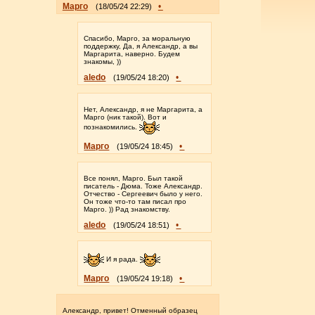
Марго
•
(18/05/24 22:29)
Спасибо, Марго, за моральную
поддержку, Да, я Александр, а вы
Маргарита, наверно. Будем
знакомы, ))
aledo
•
(19/05/24 18:20)
Нет, Александр, я не Маргарита, а
Марго (ник такой). Вот и
познакомились.
Марго
•
(19/05/24 18:45)
Все понял, Марго. Был такой
писатель - Дюма. Тоже Александр.
Отчество - Сергеевич было у него.
Он тоже что-то там писал про
Марго. )) Рад знакомству.
aledo
•
(19/05/24 18:51)
И я рада.
Марго
•
(19/05/24 19:18)
Александр, привет! Отменный образец