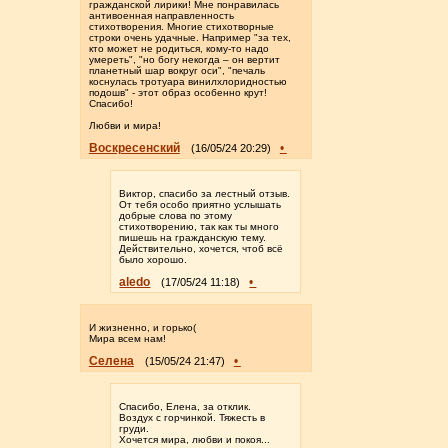
гражданской лирики! Мне понравилась
антивоенная направленность
стихотворения. Многие стихотворные
строки очень удачные. Например "за тех,
кто может не родиться, кому-то надо
умереть", "но богу некогда – он вертит
планетный шар вокруг оси", "печаль
коснулась тротуара винилхлоридностью
подошв" - этот образ особенно крут!
Спасибо!
Любви и мира!
Воскресенский
•
(16/05/24 20:29)
Виктор, спасибо за лестный отзыв.
От тебя особо приятно услышать
добрые слова по этому
стихотворению, так как ты много
пишешь на гражданскую тему.
Действительно, хочется, чтоб всё
было хорошо.
aledo
•
(17/05/24 11:18)
И жизненно, и горько(
Мира всем нам!
Селена
•
(15/05/24 21:47)
Спасибо, Елена, за отклик.
Воздух с горчинкой. Тяжесть в
груди.
Хочется мира, любви и покоя...