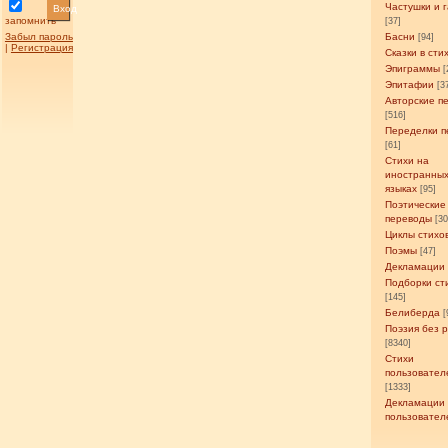
Частушки и 
Вход
запомнить
[37]
Забыл пароль
Басни
[94]
|
Регистрация
Сказки в сти
Эпиграммы
[
Эпитафии
[3
Авторские п
[516]
Переделки п
[61]
Стихи на
иностранны
языках
[95]
Поэтические
переводы
[3
Циклы стихо
Поэмы
[47]
Декламации
Подборки ст
[145]
Белиберда
[
Поэзия без 
[8340]
Стихи
пользовател
[1333]
Декламации
пользовател