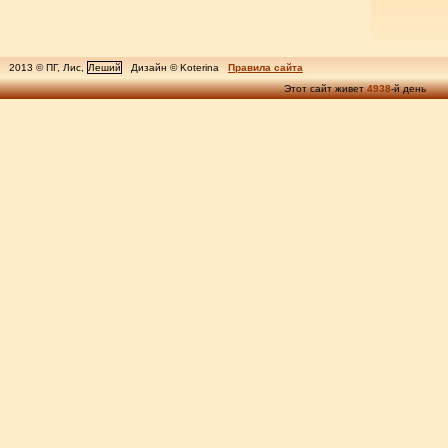
2013 © ПГ, Лис,
Леший
Дизайн © Koterina
Правила сайта
Этот сайт живет
4938
-й день