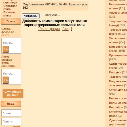
страницы
Опубликовано: 08/04/25, 02:46 | Просмотров
:
Религиозна
Обратная
163
поэзия
[175]
связь
Гостевая
Альбомная п
Загрузка...
книга
Читатели
[110]
Добавлять комментарии могут только
Твердые фо
Поиск
зарегистрированные пользователи.
(запад)
[263]
[
Регистрация
|
Вход
]
Слово,
Твердые фо
фраза на
(восток)
[115]
сайте
Эксперимен
поэзия
[256]
Юмористиче
Найти
стихи
[2101]
Иронические
Автор
[2369]
[первые
буквы
Сатирически
никнейма]
стихи
[149]
Пародии
[11
Травести
[66
Найти
Подражания
экспромты
[5
Стихи для д
Случайные
[869]
данные
Белые стихи
Вольные сти
Вход
Верлибры
[3
Стихотворен
прозе
[22]
Одностишия
двустишия
[1