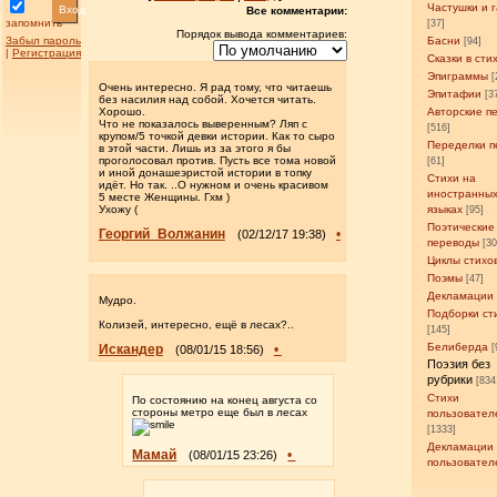
Частушки и 
Вход
Все комментарии:
запомнить
[37]
Порядок вывода комментариев:
Забыл пароль
Басни
[94]
|
Регистрация
Сказки в сти
Эпиграммы
[
Очень интересно. Я рад тому, что читаешь
Эпитафии
[3
без насилия над собой. Хочется читать.
Хорошо.
Авторские п
Что не показалось выверенным? Ляп с
[516]
крупом/5 точкой девки истории. Как то сыро
Переделки п
в этой части. Лишь из за этого я бы
проголосовал против. Пусть все тома новой
[61]
и иной донашеэристой истории в топку
Стихи на
идёт. Но так. ..О нужном и очень красивом
иностранны
5 месте Женщины. Гхм )
Ухожу (
языках
[95]
Поэтические
Георгий_Волжанин
•
(02/12/17 19:38)
переводы
[3
Циклы стихо
Поэмы
[47]
Декламации
Мудро.
Подборки ст
Колизей, интересно, ещё в лесах?..
[145]
Белиберда
Искандер
•
[
(08/01/15 18:56)
Поэзия без
рубрики
[834
Стихи
По состоянию на конец августа со
стороны метро еще был в лесах
пользовател
[1333]
Декламации
Мамай
•
(08/01/15 23:26)
пользовател