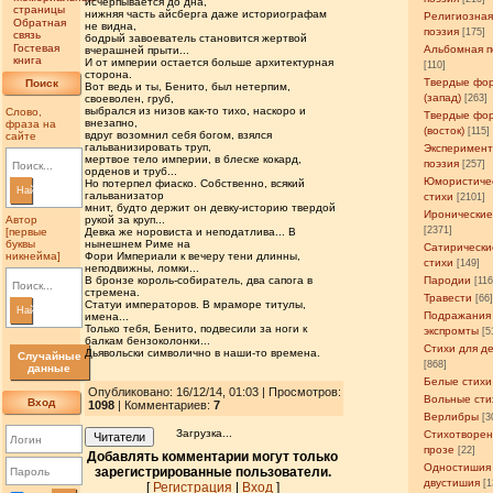
исчерпывается до дна,
страницы
нижняя часть айсберга даже историографам
Религиозна
Обратная
не видна,
поэзия
[175]
связь
бодрый завоеватель становится жертвой
Гостевая
Альбомная п
вчерашней прыти...
книга
И от империи остается больше архитектурная
[110]
сторона.
Твердые фо
Поиск
Вот ведь и ты, Бенито, был нетерпим,
(запад)
своеволен, груб,
[263]
выбрался из низов как-то тихо, наскоро и
Слово,
Твердые фо
внезапно,
фраза на
(восток)
[115]
вдруг возомнил себя богом, взялся
сайте
гальванизировать труп,
Эксперимен
мертвое тело империи, в блеске кокард,
поэзия
[257]
орденов и труб...
Юмористиче
Но потерпел фиаско. Собственно, всякий
Найти
гальванизатор
стихи
[2101]
мнит, будто держит он девку-историю твердой
Иронические
Автор
рукой за круп...
[2371]
[первые
Девка же норовиста и неподатлива... В
буквы
нынешнем Риме на
Сатирически
никнейма]
Фори Империали к вечеру тени длинны,
стихи
[149]
неподвижны, ломки...
В бронзе король-собиратель, два сапога в
Пародии
[11
стремена.
Травести
[66
Статуи императоров. В мраморе титулы,
Найти
Подражания
имена...
Только тебя, Бенито, подвесили за ноги к
экспромты
[5
балкам бензоколонки...
Стихи для д
Дьявольски символично в наши-то времена.
Случайные
[868]
данные
Белые стихи
Опубликовано: 16/12/14, 01:03 | Просмотров
:
Вольные сти
Вход
1098
| Комментариев:
7
Верлибры
[3
Загрузка...
Стихотворен
Читатели
прозе
[22]
Добавлять комментарии могут только
Одностишия
зарегистрированные пользователи.
двустишия
[1
[
Регистрация
|
Вход
]