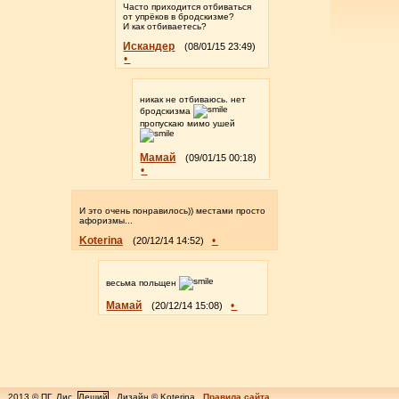
Часто приходится отбиваться
от упрёков в бродскизме?
И как отбиваетесь?
Искандер
(08/01/15 23:49)
•
никак не отбиваюсь. нет
бродскизма
пропускаю мимо ушей
Мамай
(09/01/15 00:18)
•
И это очень понравилось)) местами просто
афоризмы...
Koterina
•
(20/12/14 14:52)
весьма польщен
Мамай
•
(20/12/14 15:08)
2013 © ПГ, Лис,
Леший
Дизайн © Koterina
Правила сайта