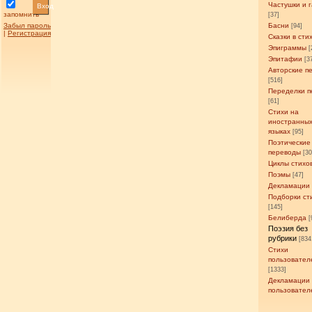
Частушки и 
Вход
запомнить
[37]
Забыл пароль
Басни
[94]
|
Регистрация
Сказки в сти
Эпиграммы
[
Эпитафии
[3
Авторские п
[516]
Переделки п
[61]
Стихи на
иностранны
языках
[95]
Поэтические
переводы
[3
Циклы стихо
Поэмы
[47]
Декламации
Подборки ст
[145]
Белиберда
[
Поэзия без
рубрики
[834
Стихи
пользовател
[1333]
Декламации
пользовател