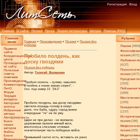
Регистрация
Вход
Главная
О сайте
Поэзия
Проза
Теория литературы
Авторы
Помощь (FAQ)
Главное
Рубрики
Главная
»
Произведения
»
Поэзия
»
Поэзия без
меню
рубрики
Лирика
[8904
Правила
Философска
сайта
Пробило полдень, как
поэзия
[4072]
Координационный
центр
Любовная по
доску гвоздями
Путеводитель
[4137]
по сайту
Поэзия без рубрики
Психологиче
Полезные
Автор:
Георгий_Волжанин
советы
поэзия
[1877]
новичкам
Городская по
Произведения
"Пробило полночь – пулями, навылет.
[1552]
Комментарии
И полдень в танке заживо сгорел", -
ЛитО
Пейзажная п
Осн. тур номер 13. "24-й"
Форум
[1909]
Текущие
Мистическая
конкурсы
[1350]
Пробило полдень, как доску гвоздями:
Авторские
светило-лошадь голову в хомут
анонсы
Гражданская
дало, что баба, сдуру, город взяли
Избранные
[1237]
очередные "те" не по уму.
авторы
Историческа
Авто(р)портреты
Цари не при делах - не воевали,
поэзия
Книги
[296]
церковники палили мягкий воск,
наших
Мифологиче
вполголоса слезливо отпевая
авторов
значительную часть победных войск.
поэзия
[205]
Файлы
Медитативн
Блоги
Привыкший сытно есть, вставать не рано
Мемориальные
поэзия
[210]