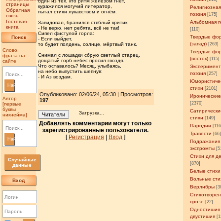
один из тех, кто ритм железом гнёт,
страницы
куражился могучий литератор,
Религиозна
Обратная
пытал стихи лукавством и огнём.
поэзия
[175]
связь
Гостевая
Альбомная п
Завидовал, бранился стяблый критик:
книга
- Не верю, нет ребята, всё не так!
[110]
Сипел фистулой горла:
Твердые фо
Поиск
- Если выйдет,
(запад)
то будет полдень, солнце, мёртвый танк.
[263]
Слово,
Твердые фо
Снимал с лошадки сбрую светлый старец,
фраза на
(восток)
[115]
дощатый горб небес просил гвоздя.
сайте
Что оставалось? Месяц, улыбаясь,
Эксперимен
на небо выпустить шепнув:
поэзия
[257]
- И Аз воздам.
Юмористиче
Найти
стихи
[2101]
Опубликовано: 02/06/24, 05:30 | Просмотров
:
Иронические
Автор
197
[2370]
[первые
буквы
Сатирически
Загрузка...
Читатели
никнейма]
стихи
[149]
Добавлять комментарии могут только
Пародии
[11
зарегистрированные пользователи.
Травести
[66
[
Регистрация
|
Вход
]
Найти
Подражания
экспромты
[5
Стихи для д
Случайные
[870]
данные
Белые стихи
Вольные сти
Вход
Верлибры
[3
Стихотворен
прозе
[22]
Одностишия
двустишия
[1