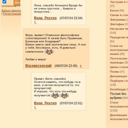
Частушки и 
Вход
Лена, спасибо большое) Вроде бы
запомнить
[37]
не очень грустное... бывало и
Забыл пароль
Басни
[94]
погрустнее...
|
Регистрация
Сказки в сти
Вера_Рехтер
(07/07/24 22:04)
Эпиграммы
[
•
Эпитафии
[3
Авторские п
[516]
Вера, привет! Отменное философское
Переделки п
стихотворение! А зачем быть Пушкиным,
Буниным или Асадовым?
[61]
Важно иметь своё поэтическое лицо. А оно
Стихи на
у тебя, бесспорно, есть. И довольно
иностранны
симпатичное.
языках
[95]
Поэтические
Любви и мира!
переводы
[3
Воскресенский
•
(06/07/24 22:45)
Циклы стихо
Поэмы
[47]
Декламации
Привет, Витя, спасибо)
Подборки ст
Хочется наваять, что-нибудь та-а-
акое, а потом получается то, что
[145]
получается))
Белиберда
[
И хорошо, что хоть что-нибудь
Поэзия без
получается!
рубрики
[834
Стихи
Вера_Рехтер
(07/07/24 22:01)
пользовател
•
[1333]
Декламации
пользовател