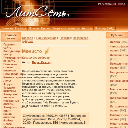
Регистрация
Вход
Главная
О сайте
Поэзия
Проза
Теория литературы
Авторы
Помощь (FAQ)
Главное
Рубрики
Главная
»
Произведения
»
Поэзия
»
Поэзия без
меню
рубрики
Лирика
[8903
Правила
Философска
сайта
Mонисто
поэзия
[4071]
Координационный
центр
Любовная по
Путеводитель
Поэзия без рубрики
[4137]
по сайту
Автор:
Вера_Рехтер
Психологиче
Полезные
советы
поэзия
[1877]
новичкам
Нанизывать слова на леску смыслов,
Городская по
Произведения
рассматривая каждое под лупой,
[1552]
Комментарии
часами собирать из них монисто
с упорством неоправданным и глупым.
ЛитО
Пейзажная п
Глядеть в себя, в экран ли, но не видя...
Форум
[1909]
Минусовать и время, и пространство,
Текущие
Мистическая
всех кто мешает - тихо ненавидеть
конкурсы
и отвечать на их заботу хамством.
[1350]
Авторские
Менять раз сто сюжеты и рисунок,
анонсы
Гражданская
дойти до ручки, доползти до точки,
Избранные
[1237]
чтоб услыхать: "Не Пушкин ты, не Бунин,
авторы
да и Асадов из тебя не очень"...
Историческа
Авто(р)портреты
поэзия
Книги
[296]
наших
Мифологиче
Опубликовано: 06/07/24, 08:57 | Последнее
авторов
редактирование: Вера_Рехтер 29/08/24,
поэзия
[205]
Файлы
20:00 | Просмотров
:
550
| Комментариев:
6
Медитативн
Блоги
Мемориальные
поэзия
[210]