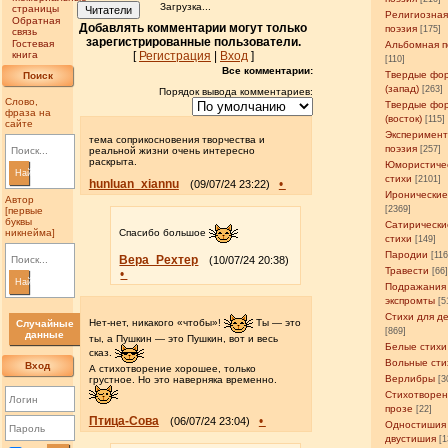
Загрузка...
страницы
Читатели
Религиозна
Обратная
Добавлять комментарии могут только
поэзия
[175]
связь
зарегистрированные пользователи.
Гостевая
Альбомная п
книга
[
Регистрация
|
Вход
]
[110]
Все комментарии:
Твердые фо
Поиск
(запад)
[263]
Порядок вывода комментариев:
Слово,
Твердые фо
фраза на
(восток)
[115]
сайте
Эксперимен
тема соприкосновения творчества и
поэзия
[257]
реальной жизни очень интересно
раскрыта.
Юмористиче
Найти
стихи
[2101]
hunluan_xiannu
•
(09/07/24 23:22)
Иронические
Автор
[2369]
[первые
буквы
Сатирически
никнейма]
Спасибо большое
стихи
[149]
Пародии
[11
Вера_Рехтер
(10/07/24 20:38)
Травести
[66
•
Найти
Подражания
экспромты
[5
Стихи для д
Нет-нет, никакого «чтобы»!
Ты — это
Случайные
[869]
данные
ты, а Пушкин — это Пушкин, вот и весь
Белые стихи
сказ.
Вольные сти
Вход
А стихотворение хорошее, только
Верлибры
грустное. Но это наверняка временно.
[3
Стихотворен
прозе
[22]
Птица-Сова
•
(06/07/24 23:04)
Одностишия
двустишия
[1