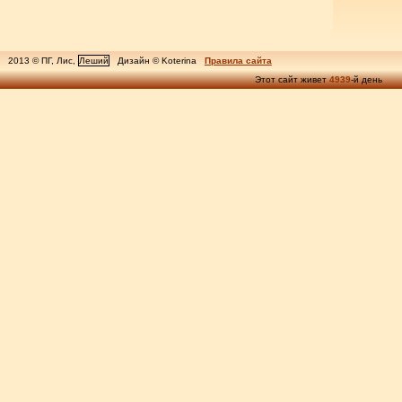
2013 © ПГ, Лис,
Леший
Дизайн © Koterina
Правила сайта
Этот сайт живет
4939
-й день