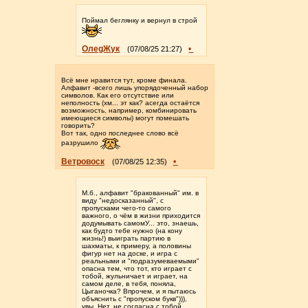
Поймал беглянку и вернул в строй
ОлеgЖук
•
(07/08/25 21:27)
Всё мне нравится тут, кроме финала.
Алфавит -всего лишь упорядоченный набор
символов. Как его отсутствие или
неполность (хм... эт как? асегда остаëтся
возможность, например, комбинировать
имеющиеся символы) могут помешать
говорить?
Вот так, одно последнее слово всë
разрушило
Ветровоск
•
(07/08/25 12:35)
М.б., алфавит "бракованный" им. в
виду "недосказанный", с
пропусками чего-то самого
важного, о чём в жизни приходится
додумывать самомУ... это, знаешь,
как будто тебе нужно (на кону
жизнь!) выиграть партию в
шахматы, к примеру, а половины
фигур нет на доске, и игра с
реальными и "подразумеваемыми"
опасна тем, что тот, кто играет с
тобой, жульничает и играет, на
самом деле, в тебя, поняла,
Цыганочка? Впрочем, и я пытаюсь
объяснить с "пропуском букв"))),
увы. Нет, не согласна с тобой,