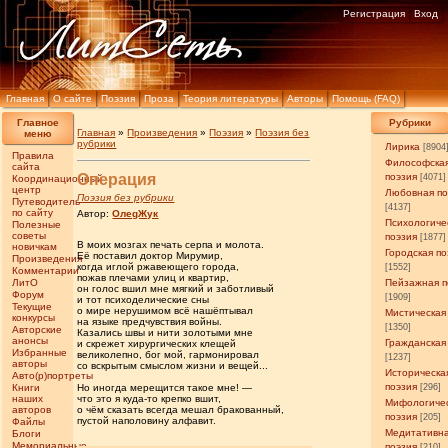
Регистрация
Вход
Главная
О сайте
Поэзия
Проза
Теория литературы
Авторы
Помощь (FAQ)
Главное
Рубрики
Главная
»
Произведения
»
Поэзия
»
Поэзия без
меню
рубрики
Лирика
[8904
Правила
Философска
сайта
Операция
поэзия
[4071]
Координационный
центр
Любовная по
Поэзия без рубрики
Путеводитель
[4137]
по сайту
Автор:
ОлеgЖук
Психологиче
Полезные
советы
поэзия
[1877]
В моих мозгах печать серпа и молота.
новичкам
Городская по
Её поставил доктор Мирумир,
Произведения
когда иглой ржавеющего города,
[1552]
Комментарии
пожав плечами улиц и квартир,
ЛитО
Пейзажная п
он голос вшил мне мягкий и заботливый
Форум
[1909]
и тот психоделические сны
Текущие
о мире нерушимом всё нашёптывал
Мистическая
конкурсы
на языке предчувствия войны.
[1350]
Авторские
Казались швы и нити золотыми мне
анонсы
Гражданская
и скрежет хирургических клещей
Избранные
великолепно, бог мой, гармонировал
[1237]
авторы
со вскрытым смыслом жизни и вещей...
Историческа
Авто(р)портреты
поэзия
Книги
Но иногда мерещится такое мне! —
[296]
наших
что это я куда-то крепко вшит,
Мифологиче
авторов
о чём сказать всегда мешал бракованный,
поэзия
[205]
пустой наполовину алфавит.
Файлы
Медитативн
Блоги
Мемориальные
поэзия
[210]