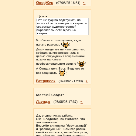
ОлеgЖук
•
(07/08/25 16:51)
Цитата
Нет, не судьба подслушать на
этом сайте разговора о жанрах, о
средствах художественной
выразительности в разных
жанрах;
Чтобы что-то послушать, надо
начать разговор
Дык и нигде тут не написано, что
собрались профессионалы с
целью обсуждения современной
поэзии на ихнем
профессиональном уровне
А Солдат крут. Весь. Буду его от
вас защищать
Ветровоск
•
(07/08/25 17:30)
Кто такой Солдат?
Лаундж
•
(07/08/25 17:37)
Да, о синонимах забыла.
Оке, Владимир, вы считаете, что
это синонимы.
Возьмëм синонимы "безучастный"
и "равнодушный". Вам всë равно,
какой в стих взять, лишь бы в ритм,
или, сëжтаке, это будет зависеть