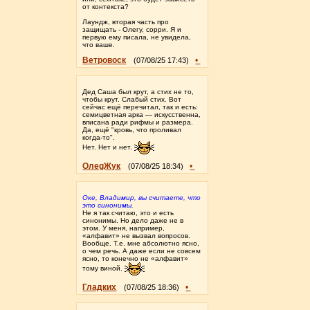
от контекста?
Лаундж, вторая часть про
защищать - Олегу, сорри. Я и
первую ему писала, не увидела,
что ваше.
Ветровоск
•
(07/08/25 17:43)
Дед Саша был крут, а стих не то,
чтобы крут. Слабый стих. Вот
сейчас ещё перечитал, так и есть:
семицветная арка — искусственна,
вписана ради рифмы и размера.
Да, ещё "кровь, что проливал
когда-то".
Нет. Нет и нет.
ОлеgЖук
•
(07/08/25 18:34)
Оке, Владимир, вы считаете, что
это синонимы.
Не я так считаю, это и есть
синонимы. Но дело даже не в
этом. У меня, например,
«алфавит» не вызвал вопросов.
Вообще. Т.е. мне абсолютно ясно,
о чем речь. А даже если не совсем
ясно, то конечно не «алфавит»
тому виной.
Гладких
•
(07/08/25 18:36)