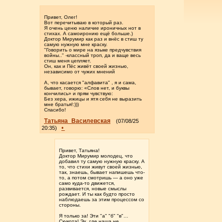
Привет, Олег!
Вот перечитываю в который раз.
Я очень ценю наличие ироничных нот в
стихах. А самоиронию ещё больше.)
Доктор Мирумир как раз и внёс в стиш ту
самую нужную мне краску.
"Говорить о мире на языке предчувствия
войны.." -классный троп, да и ваще весь
стиш меня цепляет.
Он, как и Пёс живёт своей жизнью,
независимо от чужих мнений
А, что касается "алфавита" , я и сама,
бывает, говорю: «Слов нет, и буквы
кончились» и прям чувствую:
Без хера, ижицы и ятя себя не выразить
мне братья!:)))
Спасибо!
Татьяна_Василевская
(07/08/25
•
20:35)
Привет, Татьяна!
Доктор Мирумир молодец, что
добавил ту самую нужную краску. А
то, что стихи живут своей жизнью,
так, знаешь, бывает напишешь что-
то, а потом смотришь — а оно уже
само куда-то движется,
развивается, новые смыслы
рождает. И ты как будто просто
наблюдаешь за этим процессом со
стороны.
Я только за! Эти "а" "б" "в"…
Скукота! Эх, где наша не