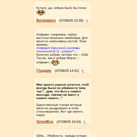
Кстати, да, азбука было бы точно
Ветровоск
•
(07/08/25 14:30)
Алфавит, например, набор
местных кошачьих смайликов. Для
меня он наполовину пустой. Тоже
пример.
Алфавит двоичной системы
счисления (0,1) - азбука?
–
Конечно азбука, потому что – АЗЫ.
Так же, как и азбука Морзе –
алфавит.
Гладких
•
(07/08/25 14:41)
Мне просто ужасно хочется, чтоб
всегда было по убойности типа
так:"...дом, что был у самого
восхода, сменил на крест у
самого заката..."
Единственные строки которые
меня не раздражают в этом
стихотворении. Вот где пилить
надо)
ОлеgЖук
•
(07/08/25 15:04)
)))Хм... Убойность - жажда острых