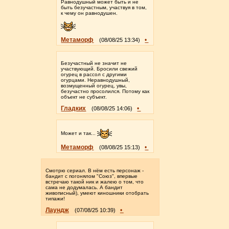
Равнодушный может быть и не
быть безучастным, участвуя в том,
к чему он равнодушен.
Метаморф
•
(08/08/25 13:34)
Безучастный не значит не
участвующий. Бросили свежий
огурец в рассол с другими
огурцами. Неравнодушный,
возмущенный огурец, увы,
безучастно просолился. Потому как
объект не субъект.
Гладких
•
(08/08/25 14:06)
Может и так...
Метаморф
•
(08/08/25 15:13)
Смотрю сериал. В нём есть персонаж -
бандит с погонялом "Союз", впервые
встречаю такой ник и жалею о том, что
сама не додумалась. А бандит
живописный), умеют киношники отобрать
типажи!
Лаундж
•
(07/08/25 10:39)