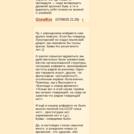
пропадала — надо возвращать
древний арсенал букв, а то и
выразить себя толком не можем!
С улыбкой)
ОлеgЖук
•
(07/08/25 21:26)
Ну, с упрощением алфавита нам
крупно повезло. Если бы товарищ
Луначарский не издал языческий
декрет, мы перевели бы тонны
краски, буквы ять рисуя много
лет.:))
А ежели серьезно вдуматься, мы
действительно были элементами
жёстко организованной структуры,
литерами алфавита, принимавшие
пустоты рядом по-разному. Одни -
как «правила игры», другие - по
философски, третьи(поэты?) -
оголённым нервом -болезненно.
Помнишь, как у Высоцкого в
«Балладе о новом времени»:
«Только вот в этой скачке теряем
мы лучших товарищей, на скаку не
заметив что рядом товарищей
нет».
И ещё в нашем алфавите не было
многих понятий («в СССР секса
нет» , проституции нет,
наркомании нет и т.д.)
Буквы - невидимки были.
Да, в настоящих стихах смыслов
много, и рождение новых со
временем - это здорово, ибо