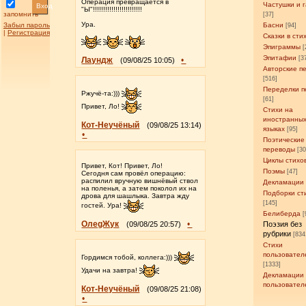
Операция превращается в
Частушки и 
Вход
"Ы"!!!!!!!!!!!!!!!!!!!!!!!!
запомнить
[37]
Ура.
Забыл пароль
Басни
[94]
|
Регистрация
Сказки в сти
Эпиграммы
[
Эпитафии
[3
Лаундж
•
(09/08/25 10:05)
Авторские п
[516]
Переделки п
Ржучё-та:)))
[61]
Привет, Ло!
Стихи на
иностранны
Кот-Неучёный
(09/08/25 13:14)
языках
[95]
•
Поэтические
переводы
[3
Циклы стихо
Привет, Кот! Привет, Ло!
Поэмы
[47]
Сегодня сам провёл операцию:
распилил вручную вишнёвый ствол
Декламации
на поленья, а затем поколол их на
Подборки ст
дрова для шашлыка. Завтра жду
[145]
гостей. Ура!
Белиберда
[
ОлеgЖук
•
(09/08/25 20:57)
Поэзия без
рубрики
[834
Стихи
пользовател
Гордимся тобой, коллега:)))
[1333]
Удачи на завтра!
Декламации
пользовател
Кот-Неучёный
(09/08/25 21:08)
•