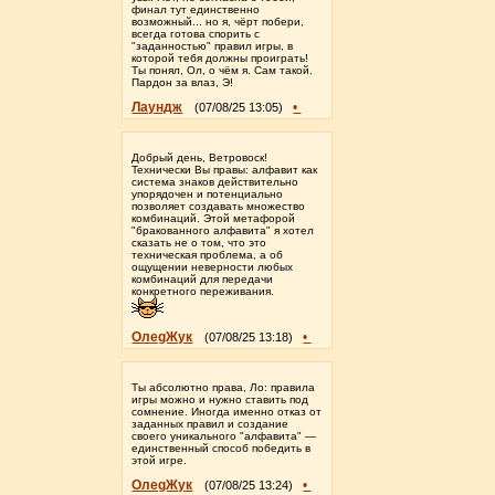
финал тут единственно
возможный... но я, чёрт побери,
всегда готова спорить с
"заданностью" правил игры, в
которой тебя должны проиграть!
Ты понял, Ол, о чём я. Сам такой.
Пардон за влаз, Э!
Лаундж
•
(07/08/25 13:05)
Добрый день, Ветровоск!
Технически Вы правы: алфавит как
система знаков действительно
упорядочен и потенциально
позволяет создавать множество
комбинаций. Этой метафорой
"бракованного алфавита" я хотел
сказать не о том, что это
техническая проблема, а об
ощущении неверности любых
комбинаций для передачи
конкретного переживания.
ОлеgЖук
•
(07/08/25 13:18)
Ты абсолютно права, Ло: правила
игры можно и нужно ставить под
сомнение. Иногда именно отказ от
заданных правил и создание
своего уникального "алфавита" —
единственный способ победить в
этой игре.
ОлеgЖук
•
(07/08/25 13:24)