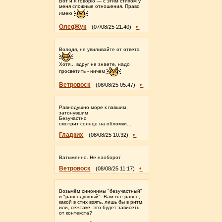
Вот и я говорю — с этим стихом у
меня сложные отношения. Право
имею
ОлеgЖук
•
(07/08/25 21:40)
Володя, не увиливайте от ответа
Хотя... вдруг не знаете, надо
просветить - ничем
Ветровоск
•
(08/08/25 05:47)
Равнодушно море к павшим,
затонувшим.
Безучастно
смотрит солнце на обломки...
Гладких
•
(08/08/25 10:32)
Ватыменно. Не наоборот.
Ветровоск
•
(08/08/25 11:17)
Возьмëм синонимы "безучастный"
и "равнодушный". Вам всë равно,
какой в стих взять, лишь бы в ритм,
или, сëжтаке, это будет зависеть
от контекста?