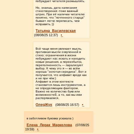
побуждает читателя размышлять.
Но, знаешь, дата написания
стихотворения -тоже важный
штрих. При её наличии читателю
понятно, что "почтенного старца"
бывает легче переписать, чем
исправить.:))
Татьяна_Василевская
•
(08/08/25 12:37)
Всё чаще меня увлекает мысль,
противная мысли озвученной в
стихо: ограничения в жизни
побуждают нас искать и находить
новые решения, а переизбыток,
переполненность — парализуют
выбор. К чему это я — во всём
хороша "золотая середина". Вот и
получается, что алфавит вроде как
и не при чём:)
Алфавит в этом контексте
становится лишь инструментом, а
не определяющим фактором.
Важно не количество букв или
возможностей, а то, как мы ими
распоряжаемся.
ОлеgЖук
•
(08/08/25 16:57)
в заботливом буковка ускакала )
Елена_Лерак_Маркелова
(07/08/25
•
19:59)