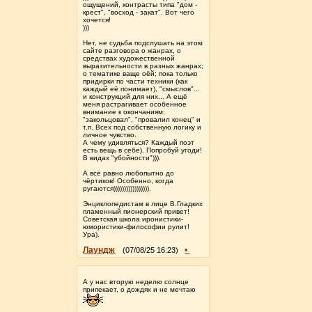
ощущений, контрасты типа "дом -
крест", "восход - закат". Вот чего
хочется!
)))
Нет, не судьба подслушать на этом
сайте разговора о жанрах, о
средствах художественной
выразительности в разных жанрах;
о тематике ваще оёй; пока только
придирки по части техники (как
каждый её понимает), "смыслов"...
и конструкций для них... А ещё
меня растрагивает особенное
внимание к окончаниям:
"закольцовал", "провалил конец" и
т.п. Всех под собственную логику и
личное чувство.
А чему удивляться? Каждый поэт
есть вещь в себе). Попробуй угоди!
В видах "убойности"))).
А всё равно любопытно до
чёртиков! Особенно, когда
ругаются))))))))))))))))).
Энциклопедистам в лице В.Гладких
пламенный пионерский привет!
Советская школа иронистики-
юмористики-философии рулит!
Ура).
Лаундж
•
(07/08/25 16:23)
А у нас вторую неделю солнце
припекает, о дождях и не мечтаю