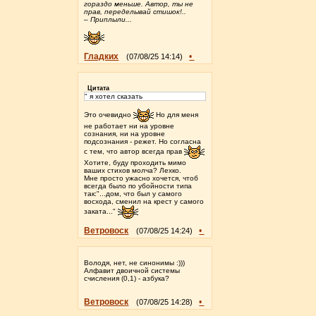
гораздо меньше. Автор, ты не
прав, переделывай стишок!..
– Приплыли...
Гладких
•
(07/08/25 14:14)
Цитата
" я хотел сказать
Это очевидно
Но для меня
не работает ни на уровне
сознания, ни на уровне
подсознания - режет. Но согласна
с тем, что автор всегда прав
Хотите, буду проходить мимо
ваших стихов молча? Лехко.
Мне просто ужасно хочется, чтоб
всегда было по убойности типа
так:"...дом, что был у самого
восхода, сменил на крест у самого
заката..."
Ветровоск
•
(07/08/25 14:24)
Володя, нет, не синонимы :)))
Алфавит двоичной системы
счисления (0,1) - азбука?
Ветровоск
•
(07/08/25 14:28)