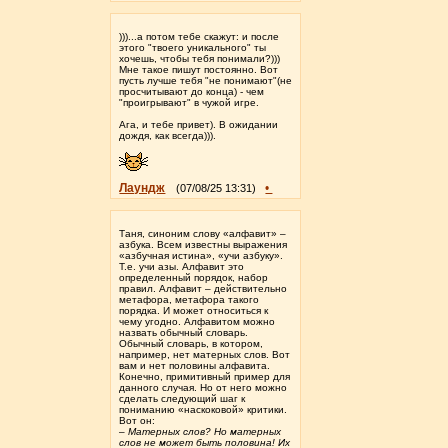
)))...а потом тебе скажут: и после
этого "твоего уникального" ты
хочешь, чтобы тебя понимали?)))
Мне такое пишут постоянно. Вот
пусть лучше тебя "не понимают"(не
просчитывают до конца) - чем
"проигрывают" в чужой игре.
Ага, и тебе привет). В ожидании
дождя, как всегда))).
Лаундж
•
(07/08/25 13:31)
Таня, синоним слову «алфавит» –
азбука. Всем известны выражения
«азбучная истина», «учи азбуку».
Т.е. учи азы. Алфавит это
определенный порядок, набор
правил. Алфавит – действительно
метафора, метафора такого
порядка. И может относиться к
чему угодно. Алфавитом можно
назвать обычный словарь.
Обычный словарь, в котором,
например, нет матерных слов. Вот
вам и нет половины алфавита.
Конечно, примитивный пример для
данного случая. Но от него можно
сделать следующий шаг к
пониманию «наскоковой» критики.
Вот он:
– Матерных слов? Но матерных
слов не может быть половина! Их