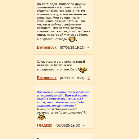
Да бога ради. Вопрос по другим
синонимам - всë равно, какой
ставить? Если всё равно, то тут
понятно сразу, в чëм мы никак не
сходимся. Мне-то они имеют
совешенно разные оттенки. Так
же, как и азбука с алфавитом:
алфавит - множество, азбука -
элемент множества, плюс, азбука -
книга, по которой учится ребëнок,
а алфавит - отнюдь
Ветровоск
•
(07/08/25 19:22)
Олег, у меня есть стих, который
меня ваще бесит, а все
уговартвают его полюбить
Ветровоск
•
(07/08/25 19:24)
Возьмëм синонимы "безучастный"
и "равнодушный". Вам всë равно,
какой в стих взять, лишь бы в
ритм, или, сëжтаке, это будет
зависеть от контекста?
А чем ритм "безучастного"
отличается от "равнодушного"?..
Гладких
•
(07/08/25 19:50)