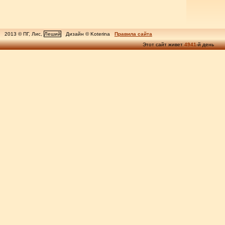
2013 © ПГ, Лис,
Леший
Дизайн © Koterina
Правила сайта
Этот сайт живет
4941
-й день