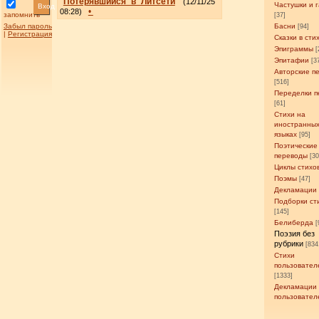
Потерявшийся_в_Литсети
(12/11/25
Частушки и 
Вход
•
08:28)
запомнить
[37]
Забыл пароль
Басни
[94]
|
Регистрация
Сказки в сти
Эпиграммы
[
Эпитафии
[3
Авторские п
[516]
Переделки п
[61]
Стихи на
иностранны
языках
[95]
Поэтические
переводы
[3
Циклы стихо
Поэмы
[47]
Декламации
Подборки ст
[145]
Белиберда
[
Поэзия без
рубрики
[834
Стихи
пользовател
[1333]
Декламации
пользовател