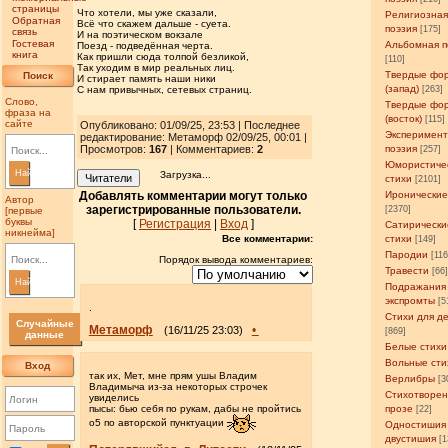
страницы
Что хотели, мы уже сказали,
Религиозна
Обратная
Всё что скажем дальше - суета.
поэзия
[175]
связь
И на поэтическом вокзале
Гостевая
Альбомная п
Поезд - подведённая черта.
книга
Как пришли сюда толпой безликой,
[110]
Так уходим в мир реальных лиц.
Твердые фо
Поиск
И стирает память наши ники
(запад)
С нам привычных, сетевых страниц.
[263]
Слово,
Твердые фо
фраза на
(восток)
[115]
сайте
Опубликовано: 01/09/25, 23:53 | Последнее
Эксперимен
редактирование: Метаморф 02/09/25, 00:01 |
Просмотров
:
167
| Комментариев:
2
поэзия
[257]
Юмористиче
Найти
Загрузка...
Читатели
стихи
[2101]
Добавлять комментарии могут только
Иронические
Автор
зарегистрированные пользователи.
[2370]
[первые
буквы
[
Регистрация
|
Вход
]
Сатирически
никнейма]
Все комментарии:
стихи
[149]
Пародии
[11
Порядок вывода комментариев:
Травести
[66
Найти
Подражания
экспромты
[5
.
Стихи для д
Случайные
Метаморф
•
(16/11/25 23:03)
[869]
данные
Белые стихи
Вольные сти
Вход
так их, Мет, мне прям ушы Владим
Верлибры
[3
Владимыча из-за некоторых строчек
Стихотворен
увиделись
пысы: бью себя по рукам, дабы не пройтись
прозе
[22]
о5 по авторской пунктуации
Одностишия
двустишия
[1