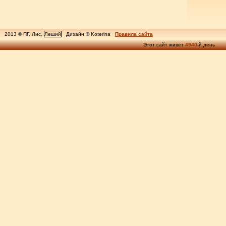
2013 © ПГ, Лис,
Леший
Дизайн © Koterina
Правила сайта
Этот сайт живет
4940
-й день