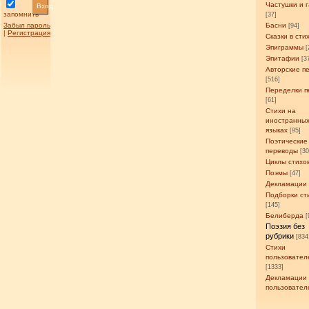
Частушки и 
Вход
запомнить
[37]
Забыл пароль
Басни
[94]
|
Регистрация
Сказки в сти
Эпиграммы
[
Эпитафии
[3
Авторские п
[516]
Переделки п
[61]
Стихи на
иностранны
языках
[95]
Поэтические
переводы
[3
Циклы стихо
Поэмы
[47]
Декламации
Подборки ст
[145]
Белиберда
[
Поэзия без
рубрики
[834
Стихи
пользовател
[1333]
Декламации
пользовател