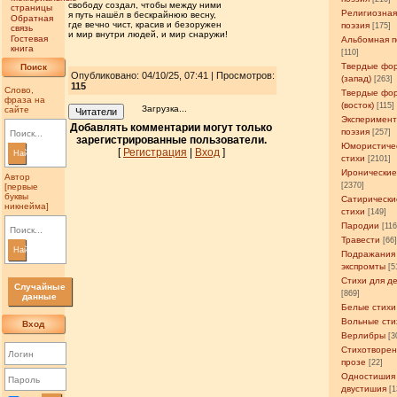
свободу создал, чтобы между ними
страницы
Религиозна
я путь нашёл в бескрайнюю весну,
Обратная
где вечно чист, красив и безоружен
поэзия
[175]
связь
и мир внутри людей, и мир снаружи!
Гостевая
Альбомная п
книга
[110]
Твердые фо
Поиск
Опубликовано: 04/10/25, 07:41 | Просмотров
:
(запад)
[263]
115
Слово,
Твердые фо
фраза на
(восток)
[115]
Загрузка...
сайте
Читатели
Эксперимен
Добавлять комментарии могут только
поэзия
[257]
зарегистрированные пользователи.
Юмористиче
[
Регистрация
|
Вход
]
Найти
стихи
[2101]
Иронические
Автор
[2370]
[первые
буквы
Сатирически
никнейма]
стихи
[149]
Пародии
[11
Травести
[66
Найти
Подражания
экспромты
[5
Стихи для д
Случайные
[869]
данные
Белые стихи
Вольные сти
Вход
Верлибры
[3
Стихотворен
прозе
[22]
Одностишия
двустишия
[1