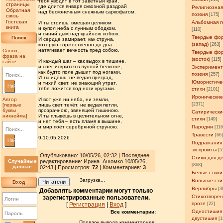
тебя уводит в тот заветный край,
страницы
где длится января сквозной раздрай
Религиозна
Обратная
над бесконечным снежным саркофагом.
поэзия
[175]
связь
Гостевая
Альбомная п
И ты стоишь, вмещая целиком
книга
и купол неба с лунным ободком,
[110]
и синий дым над крайнею избою.
Твердые фо
Поиск
И сердце замирает, как струна,
(запад)
которую торжественно до дна
[263]
натягивает вечность пред собою.
Слово,
Твердые фо
фраза на
(восток)
[115]
И каждый шаг – как выдох в тишине,
сайте
и снег искрится в лунной белизне,
Эксперимен
как будто поле дышит под ногами.
поэзия
[257]
И ты идёшь, не ведая преград,
Юмористиче
и тихий свет, не знающий утрат,
Найти
тебе ложится под ноги кругами.
стихи
[2101]
Иронические
Автор
И вот уже ни неба, ни земли,
[2371]
[первые
лишь свет течёт, не ведая петли,
буквы
прозрачною, звенящей тишиною.
Сатирически
никнейма]
И ты плывёшь в целительном огне,
стихи
[149]
и нет тебя – есть пламя в вышине,
и мир поёт серебряной струною.
Пародии
[11
Травести
[66
9-10.05.2026
Найти
Подражания
экспромты
[5
Опубликовано: 10/05/26, 02:32 | Последнее
Стихи для д
Случайные
редактирование: Ирина_Ашомко 10/05/26,
[868]
данные
02:43 | Просмотров
:
72
| Комментариев:
3
Белые стихи
Загрузка...
Вольные сти
Читатели
Вход
Верлибры
[3
Добавлять комментарии могут только
Стихотворен
зарегистрированные пользователи.
прозе
[
Регистрация
|
Вход
]
[22]
Одностишия
Все комментарии:
двустишия
[1
Порядок вывода комментариев: