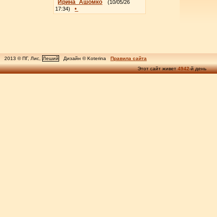
Ирина_Ашомко
(10/05/26
•
17:34)
2013 © ПГ, Лис,
Леший
Дизайн © Koterina
Правила сайта
Этот сайт живет
4942
-й день