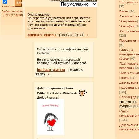
Частушки и 
Вход
запомнить
[37]
Забыл пароль
Басни
[94]
Очень красиво.
|
Регистрация
Сказки в сти
Не перестаю удивляться, как отражаются
мои тексты, каким удивителтным эхом - и
Эпиграммы
[
нет, совершенно другой мелодией, не
Эпитафии
[3
отголосеом
Авторские п
hunluan_xiannu
•
(10/05/26 13:30)
[516]
Переделки п
[61]
Ой, простите, с телефона не туда
Стихи на
нажала.
иностранны
языках
[95]
Не отголоском, а настоящей
полноценной музыкой! Здорово!
Поэтические
переводы
[3
hunluan_xiannu
(10/05/26
Циклы стихо
•
13:32)
Поэмы
[47]
Декламации
Подборки ст
Доброго времени, Таня!
[145]
Рада, что Вам отозвалось
Белиберда
[
Доброй весны!
Поэзия без
рубрики
[834
Стихи
пользовател
[1333]
Декламации
пользовател