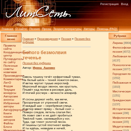
Регистрация
Вход
Главная
О сайте
Поэзия
Проза
Теория литературы
Авторы
Помощь (FAQ)
Главное
Рубрики
Главная
»
Произведения
»
Поэзия
»
Поэзия без
меню
рубрики
Лирика
[8904
Правила
Философска
сайта
Белого безмолвия
поэзия
[4072]
Координационный
центр
Любовная по
теченье
Путеводитель
[4137]
по сайту
Поэзия без рубрики
Психологиче
Полезные
Автор:
Ирина_Ашомко
советы
поэзия
[1877]
новичкам
Городская по
Произведения
Сквозь тишину течёт нефритовый туман,
[1552]
Комментарии
На белый шёлк – теней ложится океан,
ЛитО
Пейзажная п
И ветка чертит тушью иероглиф.
Форум
Морозный воздух звонок, как хрусталь,
[1910]
Текущие
Плывёт над полем в рисовую даль,
Мистическая
конкурсы
И птичий росчерк – вечности апокриф.
[1351]
Авторские
И сосны держат небо, как мечи,
анонсы
Гражданская
Прозрачные от утренней свечи.
Избранные
[1237]
И каждый шаг – серебряная спица.
авторы
И ветер вяжет пряжу – белый снег –
Историческа
Авто(р)портреты
Поверх следов, петель слагая бег,
поэзия
Книги
[296]
Их ловит свет и не даёт пробиться
наших
Мифологиче
Тяжёлой тьме, скопившейся у ног,
авторов
Туда, где тлеет золотой песок.
поэзия
[205]
Файлы
И тишины густой плотнеют мифы.
Медитативн
Блоги
И ты идёшь, невидим и ничей,
Мемориальные
поэзия
[210]