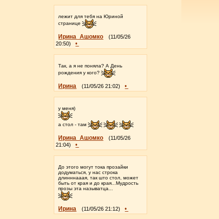
лежит для тебя на Юриной
странице
Ирина_Ашомко
(11/05/26
•
20:50)
Так, а я не поняла? А День
рождения у кого?
Ирина
•
(11/05/26 21:02)
у меня)
а стол - там
Ирина_Ашомко
(11/05/26
•
21:04)
До этого могут тока прозайки
додуматься, у нас строка
длинннааая, так што стол, может
быть от края и до края...Мудрость
прозы эта называтца...
Ирина
•
(11/05/26 21:12)