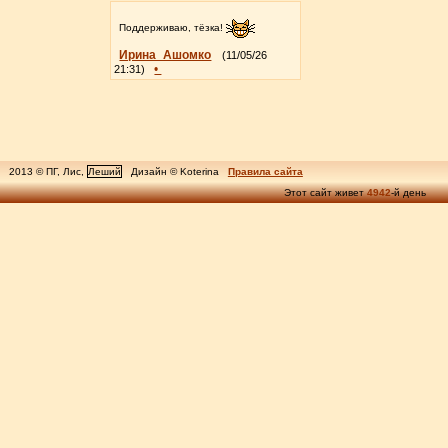
Поддерживаю, тёзка!
Ирина_Ашомко
(11/05/26
•
21:31)
2013 © ПГ, Лис,
Леший
Дизайн © Koterina
Правила сайта
Этот сайт живет
4942
-й день