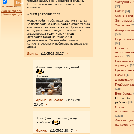
погружаешься, очень красиво и сильно.
Частушки и 
Вход
У тебя настоящий талант ловить такие
запомнить
[37]
моменты.
Забыл пароль
Басни
[94]
​С днём рождения тебя!
|
Регистрация
Сказки в сти
​Желаю тебе, чтобы вдохновение никогда
Эпиграммы
[
не пропадало, а жизнь подкидывала только
Эпитафии
[3
классные и светлые сюжеты. Пусть всё, что
Авторские п
ты задумываешь, получается легко, а
рядом всегда будут «свои» люди.
[516]
Оставайся такой же глубокой и
Переделки п
удивительной. Своего тебе личного
женского счастья и побольше поводов для
[61]
улыбки!
Стихи на
иностранны
Ирина
•
(11/05/26 20:29)
языках
[95]
Поэтические
переводы
[3
Ириша, благодарю сердечно!
Циклы стихо
Поэмы
[47]
Приятно!
Декламации
Подборки ст
[145]
Белиберда
[
Поэзия без
Ирина_Ашомко
(11/05/26
рубрики
[834
•
20:34)
Стихи
пользовател
[1333]
Не-не,(чай это хорошо) а где
Декламации
скумбрия?
пользовател
Ирина
•
(11/05/26 20:45)