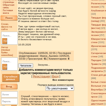
Сквозь бирюзовый гул и свет лучей.
страницы
Восходят из снегов немые скифы.
Религиозна
Обратная
поэзия
[175]
связь
И снег идёт, не ведая преград,
Гостевая
Альбомная п
Как будто белой вечности наряд
книга
Надело мирозданье втихомолку.
[110]
Ты стал прозрачным, словно лунный свет,
Твердые фо
Поиск
Которого в помине больше нет,
(запад)
И тишина звенит в ответ без толку.
[263]
Слово,
Твердые фо
Там, где туман нефритовый застыл,
фраза на
(восток)
[115]
И ветра вдох – как холод из могил,
сайте
Зимы мерцает белое свеченье.
Эксперимен
Восходит тишина, как древний клир,
поэзия
[257]
И ты – уже не странник и не мир,
Юмористиче
А белого безмолвия теченье.
Найти
стихи
[2101]
10.05.2026
Иронические
Автор
[2370]
[первые
буквы
Опубликовано: 10/05/26, 02:55 | Последнее
Сатирически
никнейма]
редактирование: Ирина_Ашомко 10/05/26,
стихи
[149]
03:00 | Просмотров
:
91
| Комментариев:
8
Пародии
[11
Травести
[66
Загрузка...
Читатели
Найти
Подражания
Добавлять комментарии могут только
экспромты
[5
зарегистрированные пользователи.
Стихи для д
[
Регистрация
|
Вход
]
Случайные
[868]
данные
Все комментарии:
Белые стихи
Порядок вывода комментариев:
Вольные сти
Вход
Верлибры
[3
Стихотворен
Слушай, стихотворение — просто космос.
прозе
[22]
Очень атмосферно получилось: прямо
Одностишия
кожей чувствуешь этот морозный воздух и
двустишия
тишину. Читаешь и как будто в кино
[1