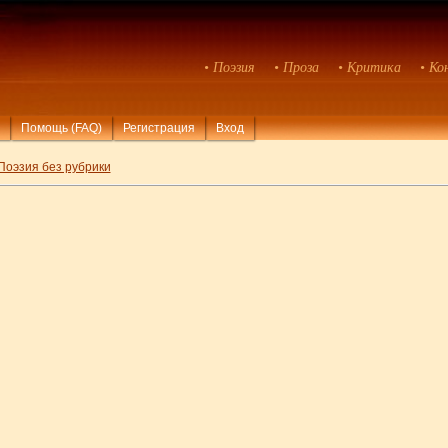
• Поэзия
• Проза
• Критика
• Ко
Помощь (FAQ)
Регистрация
Вход
Поэзия без рубрики