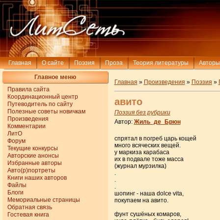
Главная
О сайте
Поэзия
Проза
Теория литературы
Авторы
Главное меню
Главная
»
Произведения
»
Поэзия
»
Правила сайта
Координационный центр
авито
Путеводитель по сайту
Полезные советы новичкам
Поэзия без рубрики
Произведения
Автор:
Жиль_де_Брюн
Комментарии
ЛитО
спрятал в погреб царь кощей
Форум
много всяческих вещей.
Текущие конкурсы
у маркиза карабаса
Авторские анонсы
их в подвале тоже масса
Избранные авторы
(журнал мурзилка)
Авто(р)портреты
.
Книги наших авторов
.
Файлы
.
Блоги
шопинг - наша dolce vita,
Мемориальные страницы
покупаем на авито.
Обратная связь
фунт сушёных комаров,
Гостевая книга