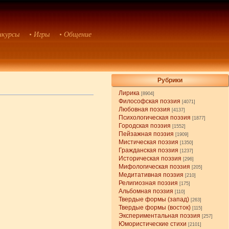
нкурсы
• Игры
• Общение
Рубрики
Лирика
[8904]
Философская поэзия
[4071]
Любовная поэзия
[4137]
Психологическая поэзия
[1877]
Городская поэзия
[1552]
Пейзажная поэзия
[1909]
Мистическая поэзия
[1350]
Гражданская поэзия
[1237]
Историческая поэзия
[296]
Мифологическая поэзия
[205]
Медитативная поэзия
[210]
Религиозная поэзия
[175]
Альбомная поэзия
[110]
Твердые формы (запад)
[263]
Твердые формы (восток)
[115]
Экспериментальная поэзия
[257]
Юмористические стихи
[2101]