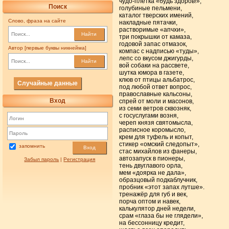
чудо-плётка «будь здоров!»,
Поиск
голубиные пельмени,
каталог тверских имений,
Слово, фраза на сайте
накладные пятачки,
растворимые «апчхи»,
Найти
три покрышки от камаза,
годовой запас отмазок,
Автор [первые буквы никнейма]
компас с надписью «туды»,
лепс со вкусом джигурды,
Найти
вой собаки на рассвете,
шутка юмора в газете,
клюв от птицы альбатрос,
Случайные данные
под любой ответ вопрос,
православные кальсоны,
Вход
спрей от моли и масонов,
из семи ветров сквозняк,
с госуслугами возня,
череп князя святомысла,
расписное коромысло,
крем для туфель и копыт,
стикер «омский следопыт»,
запомнить
Вход
стас михайлов из фанеры,
автозапуск в пионеры,
Забыл пароль
|
Регистрация
тень двуглавого орла,
мем «доярка не дала»,
образцовый подкаблучник,
пробник «этот запах лутше».
тренажёр для губ и век,
порча оптом и навек,
калькулятор дней недели,
срам «глаза бы не глядели»,
на бессонницу кредит,