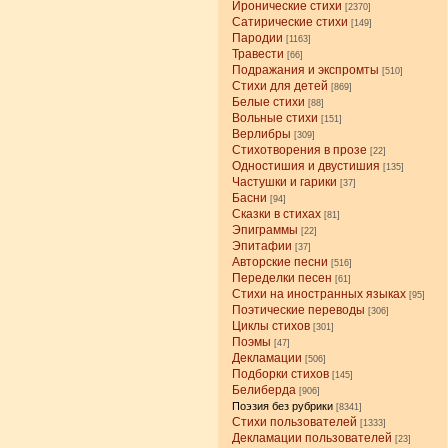
Иронические стихи
[2370]
Сатирические стихи
[149]
Пародии
[1163]
Травести
[66]
Подражания и экспромты
[510]
Стихи для детей
[869]
Белые стихи
[88]
Вольные стихи
[151]
Верлибры
[309]
Стихотворения в прозе
[22]
Одностишия и двустишия
[135]
Частушки и гарики
[37]
Басни
[94]
Сказки в стихах
[81]
Эпиграммы
[22]
Эпитафии
[37]
Авторские песни
[516]
Переделки песен
[61]
Стихи на иностранных языках
[95]
Поэтические переводы
[306]
Циклы стихов
[301]
Поэмы
[47]
Декламации
[506]
Подборки стихов
[145]
Белиберда
[906]
Поэзия без рубрики
[8341]
Стихи пользователей
[1333]
Декламации пользователей
[23]