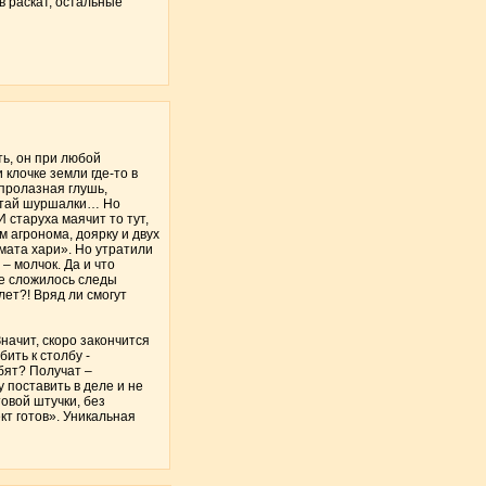
в раскат, остальные
ть, он при любой
клочке земли где-то в
епролазная глушь,
читай шуршалки… Но
И старуха маячит то тут,
м агронома, доярку и двух
мата хари». Но утратили
– молчок. Да и что
 Не сложилось следы
лет?! Вряд ли смогут
начит, скоро закончится
ить к столбу -
юбят? Получат –
у поставить в деле и не
овой штучки, без
кт готов». Уникальная