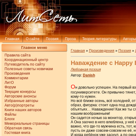
Главная
О сайте
Поэзия
Проза
Теория литературы
Авторы
Главное меню
Главная
»
Произведения
»
Поэзия
»
Правила сайта
Координационный центр
Наваждение с Happy 
Путеводитель по сайту
Полезные советы новичкам
Любовная поэзия
Произведения
Автор:
Danish
Комментарии
ЛитО
О
Форум
н довольно успешен. На первый взгл
Текущие конкурсы
госуниверситете. Он привычно тянет, н
Авторские анонсы
кому-то нужен.
Избранные авторы
Но всё ближе осень, всё холодней, от
образ, фигурка: стоит одна под дожд
Авто(р)портреты
объятьях… Наваждение! Как же ты сл
Книги наших авторов
нашим воображеньем!
Файлы
Он садится ночью за монитор, открыв
Блоги
А Она заочно в него влюблена, у неё 
Мемориальные страницы
важно, что где-то мужчина есть, тот,
Обратная связь
пусть он даже совсем-совсем не её, н
Гостевая книга
И когда ребёнок уже заснул, а по окн