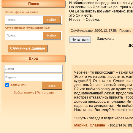
И обоим осени посреди так тепло и у
Поиск
Но Всевышний решит: «а pourquoi б 
Он Её за локоть возьмёт неловко, из
Слово, фраза на сайте
это Он и есть.
И зовут – Серёжа.
Найти
Автор [первые буквы никнейма]
Опубликовано: 20/02/13, 17:56 | Просмо
Найти
Загрузка...
Читатели
До
Случайные данные
Вход
Чёрт-те что происходит – такой 
Это кто же из зоны, простите, мэ
кутузкой*). Отлетался. Сменил на
денежный, очень ловкий в каждом 
запомнить
Вход
Ей что пнём об сосну до чужих ст
Забыл пароль
|
Регистрация
под капельницей лежит, продолжае
наотрез отказались принять «троф
доносы прокурору, в полицию, Инте
надеясь на дивиденты... Не пойм
Накатал на Эстеллу? Memento mori
*«Путь к звёздам ведет через мн
Марина_Славина
(18/12/14 02:10)