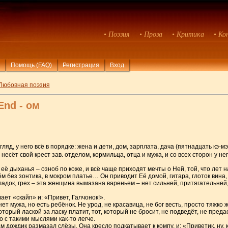
• Поэзия
• Проза
• Критика
• Ко
Помощь (FAQ)
Регистрация
Вход
Любовная поэзия
End - ом
яд, у него всё в порядке: жена и дети, дом, зарплата, дача (пятнадцать кэ-мэ
есёт свой крест зав. отделом, кормильца, отца и мужа, и со всех сторон у него
 её дыханья – озноб по коже, и всё чаще приходят мечты о Ней, той, что лет 
ём без зонтика, в мокром платье… Он приводит Её домой, гитара, глоток вина,
адок, грех – эта женщина вымазана вареньем – нет сильней, притягательней,
ает «скайп» и: «Привет, Галчонок!».
нет мужа, но есть ребёнок. Не урод, не красавица, не бог весть, просто тяжко 
 который лаской за ласку платит, тот, который не бросит, не подведёт, не пре
о с такими мыслями как-то легче.
ам дождик размазал слёзы, Она кресло подкатывает к компу, и: «Приветик, ну, 