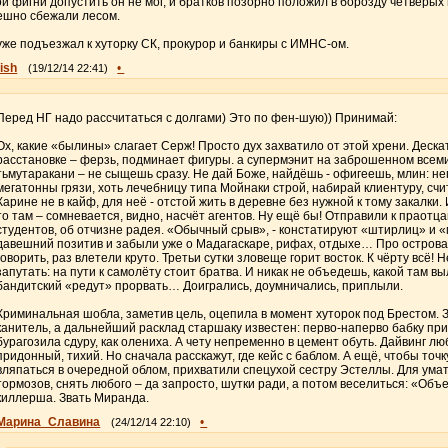
ой фигни допустить он не мог, и братков позорно положил в борозду четверых 
ешно сбежали лесом.
уже подъезжал к хуторку СК, прокурор и банкиры с ИМНС-ом.
ish
•
(19/12/14 22:41)
Перед НГ надо рассчитаться с долгами) Это по фен-шую)) Принимай:
Ох, какие «былины» слагает Серж! Просто дух захватило от этой хрени. Деска
расстановке – ферзь, подминает фигуры. а супермэнит на заброшенном всеми 
тьмутаракани – не сыщешь сразу. Не дай Боже, найдёшь - офигеешь, млин: н
мегатонны грязи, хоть лечебницу типа Мойнаки строй, набирай клиентуру, с
Карине не в кайф, для неё - отстой жить в деревне без нужной к тому закалки. 
то там – сомневается, видно, насчёт агентов. Ну ещё бы! Отправили к праотца
студентов, об отчизне радея. «Обычный срыв», - констатируют «штирлиц» и «
давешний позитив и забыли уже о Мадагаскаре, рифах, отдыхе… Про острова 
говорить, раз влетели круто. Третьи сутки зловеще горит восток. К чёрту всё!
запутать: на пути к самолёту стоит братва. И никак не объедешь, какой там вы
бандитский «редут» прорвать… Доигрались, доумничались, приплыли.
Криминальная шобла, заметив цель, оцепила в момент хуторок под Брестом. З
канитель, а дальнейший расклад старшаку известен: перво-наперво бабку приб
бурагозила сдуру, как олениха. А чету непременно в цемент обуть. Дайвинг л
придонный, тихий. Но сначала расскажут, где кейс с баблом. А ещё, чтобы точк
вляпаться в очередной облом, прихватили спецухой сестру Эстеллы. Для умат
тормозов, снять любого – да запросто, шутки ради, а потом веселиться: «Объе
киллерша. Звать Миранда.
Марина_Славина
•
(24/12/14 22:10)