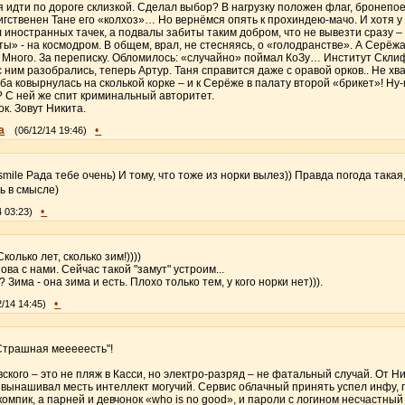
я идти по дороге склизкой. Сделал выбор? В нагрузку положен флаг, бронепое
ственен Тане его «колхоз»… Но вернёмся опять к прохиндею-мачо. И хотя у ше
 иностранных тачек, а подвалы забиты таким добром, что не вывезти сразу – 
ты» - на космодром. В общем, врал, не стесняясь, о «голодранстве». А Серёжа
. Много. За переписку. Обломилось: «случайно» поймал КоЗу… Институт Склиф
 с ним разобрались, теперь Артур. Таня справится даже с оравой орков.. Не х
ба ковырнулась на сколькой корке – и к Серёже в палату второй «брикет»! Ну-к
 С ней же спит криминальный авторитет.
к. Зовут Никита.
а
•
(06/12/14 19:46)
Рада тебе очень) И тому, что тоже из норки вылез)) Правда погода такая,
ть в смысле)
•
4 03:23)
колько лет, сколько зим!))))
нова с нами. Сейчас такой "замут" устроим...
? Зима - она зима и есть. Плохо только тем, у кого норки нет))).
•
2/14 14:45)
"Страшная мееееесть"!
ского – это не пляж в Касси, но электро-разряд – не фатальный случай. От Н
и вынашивал месть интеллект могучий. Сервис облачный принять успел инфу, 
омпик, а парней и девчонок «who is no good», и пароли с логином несчастный 