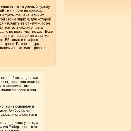
, словно кто-то умелый судьбу
 it girl, (что по-нашему –
ихи и суеты фешенебельных
той своим мирком, для которой
ся избавить её от «пут», то не
ея зонта, и какой-то прыщ
дяю по роже, увы, не дал. Если
 Впрочем, пóфигу имя и статус-
не. Ей тепло и комфортно -
оза хрени. Важно завтра
илась чего хотела – развела,
- нет, неймется, держите
енно, в постели пшик он
. Эта женщина тоже
емодан за порог и под
ночам - в основном в
маски. Он брутален
 дрожь и становится в
сть - одолжил у соседа
жулию Робертс, не то что
т, как липку.