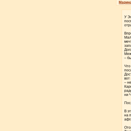
Марин
У Э
пос
отр
Впр
Мал
меч
зап
Дог
Меж
– б
Что
пос
Дос
вот
– н
Кар
рад
ни 
Пос
В э
на 
афг
Ото