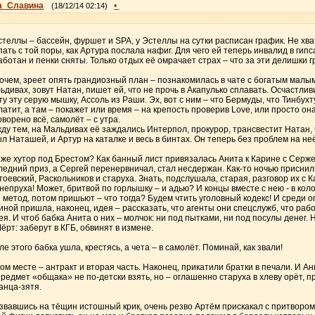
а_Славина
•
(18/12/14 02:14)
стеллы – бассейн, фуршет и SPA, у Эстеллы на сутки расписан график. Не хва
пать с той поры, как Артура послала нафиг. Для чего ей теперь инвалид в гип
аботан и пенки сняты. Только отдых её омрачает страх – что за эти делишки г
очем, зреет опять грандиозный план – познакомилась в чате с богатым малым
ьдивах, зовут Натан, пишет ей, что не прочь в Акапулько сплавать. Осчастливи
ту эту серую мышку, Ассоль из Раши. Эх, вот с ним – что Бермуды, что Тинбухт
латит, а там – покажет или время – на крепость проверив Love, или просто он
оворено всё, самолёт – с утра.
ду тем, на Мальдивах её заждались Интерпол, прокурор, трансвестит Натан, 
ыл Наташей, и Артур на каталке и весь в бинтах. Он теперь без проблем на неё
 же хутор под Брестом? Как банный лист привязалась Анита к Карине с Сержем
ледний приз, а Сергей перенервничал, стал несдержан. Как-то ночью приснил
тоевский, Раскольников и старуха. Знать, подслушала, старая, разговор их с
 непруха! Может, бритвой по горлышку – и адью? И концы вместе с нею - в коло
е метод, потом пришьют – что тогда? Будем чтить уголовный кодекс! И среди ог
иной пришла, наконец, идея – рассказать, что агенты они спецслужб, что рабо
ея. И чтоб бабка Анита о них – молчок: ни под пытками, ни под посулы денег. Н
Чёрт: заберут в КГБ, обвинят в измене.
ле этого бабка ушла, крестясь, а чета – в самолёт. Поминай, как звали!
том месте – антракт и вторая часть. Наконец, прикатили братки в печали. И А
предмет «общака» не по-детски взять, но – оглашенно старуха в хлеву орёт, 
анца-зятя.
звавшись на тёщин истошный крик, очень резво Артём прискакал с притвором 