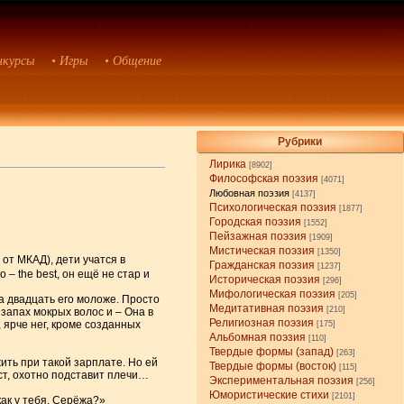
нкурсы
• Игры
• Общение
Рубрики
Лирика
[8902]
Философская поэзия
[4071]
Любовная поэзия
[4137]
Психологическая поэзия
[1877]
Городская поэзия
[1552]
Пейзажная поэзия
[1909]
Мистическая поэзия
[1350]
 от МКАД), дети учатся в
Гражданская поэзия
[1237]
 – the best, он ещё не стар и
Историческая поэзия
[296]
Мифологическая поэзия
[205]
на двадцать его моложе. Просто
Медитативная поэзия
[210]
 запах мокрых волос и – Она в
Религиозная поэзия
 ярче нег, кроме созданных
[175]
Альбомная поэзия
[110]
Твердые формы (запад)
[263]
жить при такой зарплате. Но ей
Твердые формы (восток)
[115]
даст, охотно подставит плечи…
Экспериментальная поэзия
[256]
Юмористические стихи
[2101]
как у тебя, Серёжа?»