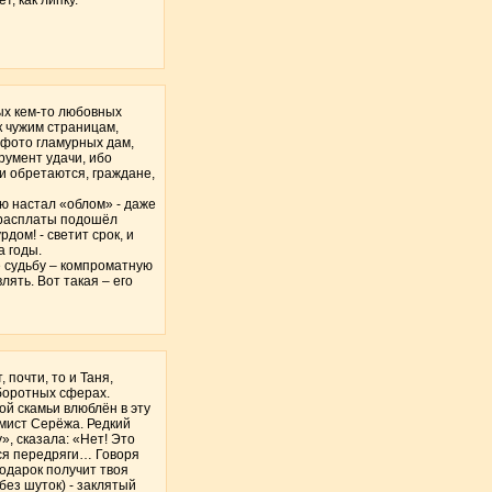
ных кем-то любовных
к чужим страницам,
 фото гламурных дам,
румент удачи, ибо
ти обретаются, граждане,
ю настал «облом» - даже
с расплаты подошёл
дом! - светит срок, и
а годы.
ё судьбу – компроматную
лять. Вот такая – его
 почти, то и Таня,
оборотных сферах.
й скамьи влюблён в эту
ммист Серёжа. Редкий
», сказала: «Нет! Это
тся передряги… Говоря
подарок получит твоя
без шуток) - заклятый