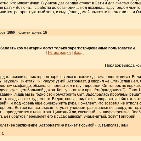
ютно, что млеют души. В унисон два сердца стучат в Сети и для счастья больш
не pas?» Вот она… с работы до остановки… под дождём… вдруг рядом чья-то
винится, раскроет уютный зонт, и смущённо домой подвезти предложит… и Она
тров
:
1850
| Комментариев:
15
бавлять комментарии могут только зарегистрированные пользователи.
[
Регистрация
|
Вход
]
Порядок вывода ко
бардак в жизни наших героев нарисовался от охочих до «жареного» писак. Ве
м? Неужели Никита? Фи! Ракурс узкий. Астронавт. (Говорил же Станúслав Лем, 
 костюм скафандр, обзавёлся поместьем и группировкой. Он теперь не воришк
деле, сулящем большой доход. Консультантом при нём (догадались?) - Таня. Н
раданий, лишь бы выгодно свой обустроить быт. Задолбалась проблемы решат
т каскады своих художеств. Видно, снова придётся подправить фейс так, что
ей». И под корень ещё обчекрыжить руки. Пожалеет, что вовремя не отполз о
рпол... Вот же напасть какая - стукач гундосый, разыгрался не в меру, не т
ёт – приоденется в макинтош. Цинковый ли, сосновый – индифферентно. Вооб
. Без братков перемелет его в судах адвокат. Знаменитый. Зовут Григорий.
оголетнее заключение. Астронавтика пахнет тюрьмой» (Станислав Лем)
•