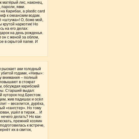
к матёрый лис, наконец,
 пароли, явки.
на Карибах, а plastic card
риф к океанским водам.
ё «штучка»! О, боже мой,
ы крутой наркотик! Но
сь на его делах:
дарок на день рожденья.
он с женой за облом,
е в скрытой папке. И
м рыскает аки голодный
, убитой годами, «Нивы»:
ху внимания – полный
 повышают в стократ
ём, обсуждая карибский
хры. Старший выдал:
ой хуторок под Брестом.
щем, жив падишах и осёл
пит – веселится, дурёха,
ый «гангстер». Но тому
нкован, ушёл в тираж… И
 нечего делать? Но как-
дескать, прежний хозяин
подготовилась к встрече,
рнёт их в свиток,