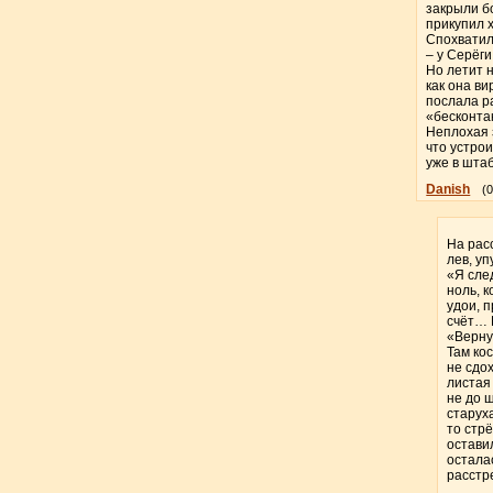
закрыли б
прикупил х
Спохватили
– у Серёги
Но летит н
как она в
послала ра
«бесконта
Неплохая 
что устро
уже в штаб
Danish
(
На рас
лев, у
«Я сле
ноль, 
удои, 
счёт… 
«Верну
Там ко
не сдо
листая
не до 
старуха
то стр
остави
остала
расстр