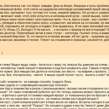
м, обеспечена так, что берут завидки. Дом на Кипре, Феррари и ноль проблем
емчужный флёр. чтоб сияла на радужном небосводе независимой яркой звездой -
раву бои, презирает тыл, потому что тоска, никакой эмфазы. Но устав от шум
и включает комп, чтоб себя испытать в непривычной роли - серой мышки, заби
добные нюни легко клюют престарелые мачо. Что ж, карты в руки - раз стремят
 убеждая в обратном (закон игры), а измыслит, как мокла на остановке, не им
й, порываясь её затащить в подвал. Еле вырвалась. И ни один прохожий него
 (?), Игорь (?), Володя (?) Ну как его… у которого с браком не всё в порядке?
их десятки. Перезябшие ветки в окно стучат – непогода. Пылает огонь в ками
сильней Мартини. То, что мечутся в панике визави, ей нет дела – знакомая д
а массаж, маникюр и теннис. Глянет на отражения в зеркалах, улыбнётся: доб
•
я гляжу! Видно мода такая - беситься с жиру. Ну лежала бы дамочка на пляжу 
километры такой лапши! А мужчинка и рад был развесить уши. Говоря откров
уге нужен. Все имущество делится пополам, его место - на коврике у кровати
сли. Все. Натерпелась - хватит. К мыши серой ползет пусть - жалеть о ком? Ч
сайт знакомств - за наводку спасибо, подруга Лена.
сама судьба и с сокровищем нашим еще поплачет.
чен бар и знакомство в реале с реальным мачо: сколько писем отправлено по 
"аське". От таких откровений рубился чат! Но теперь наконец можно сбросить 
 - в фитнесс-центре оттачивал каждый мускул. от показанных фоток бросает в
у и что за сорок мне, ну и пусть - не помеха любви настоящей возраст!
ик пуст, стриптизером работает в баре возле ее офиса. Встреча сегодня в ше
окат у него же - крутой "Порше". Он сегодня в ударе и мог бы "кинуть" даже Д
нке от пота липкой, будет впаривать нежно: "Ты супер, Тань" и умело ее обере