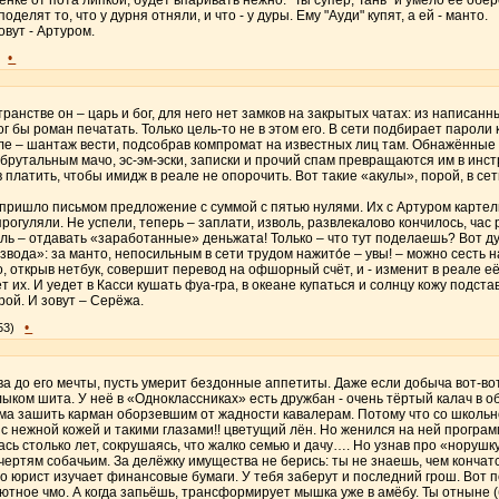
делят то, что у дурня отняли, и что - у дуры. Ему "Ауди" купят, а ей - манто.
овут - Артуром.
•
ранстве он – царь и бог, для него нет замков на закрытых чатах: из написан
г бы роман печатать. Только цель-то не в этом его. В сети подбирает пароли 
але – шантаж вести, подсобрав компромат на известных лиц там. Обнажённые
брутальным мачо, эс-эм-эски, записки и прочий спам превращаются им в инст
 платить, чтобы имидж в реале не опорочить. Вот такие «акулы», порой, в се
е пришло письмом предложение с суммой с пятью нулями. Их с Артуром картел
прогуляли. Не успели, теперь – заплати, изволь, развлекалово кончилось, ча
ль – отдавать «заработанные» деньжата! Только – что тут поделаешь? Вот дур
звода»: за манто, непосильным в сети трудом нажито́е – увы! – можно сесть н
, открыв нетбук, совершит перевод на офшорный счёт, и - изменит в реале е
т их. И уедет в Касси кушать фуа-гра, в океане купаться и солнцу кожу подстав
ерой. И зовут – Серёжа.
•
53)
два до его мечты, пусть умерит бездонные аппетиты. Даже если добыча вот-вот,
лыком шита. У неё в «Одноклассниках» есть дружбан - очень тёртый калач в 
ма зашить карман оборзевшим от жадности кавалерам. Потому что со школьно
с нежной кожей и такими глазами!! цветущий лён. Но женился на ней програ
ась столько лет, сокрушаясь, что жалко семью и дачу…. Но узнав про «норушку
 чертям собачьим. За делёжку имущества не берись: ты не знаешь, чем конча
о юрист изучает финансовые бумаги. У тебя заберут и последний грош. Вот 
ютное чмо. А когда запьёшь, трансформирует мышка уже в амёбу. Ты отныне (