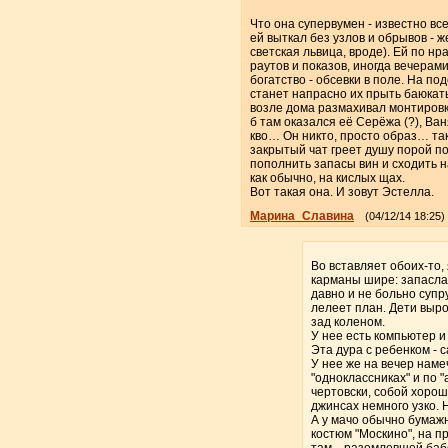
Что она супервумен - известно все
ей выткал без узлов и обрывов - ж
светская львица, вроде). Ей по н
раутов и показов, иногда вечерам
богатство - обсевки в поле. На по
станет напрасно их прыть баюкать,
возле дома размахивал монтировко
б там оказался её Серёжа (?), Ваня
кво… Он никто, просто образ… так
закрытый чат греет душу порой по
пополнить запасы вин и сходить н
как обычно, на кислых щах.
Вот такая она. И зовут Эстелла.
Марина_Славина
(04/12/14 18:25)
Во вставляет обоих-то, 
карманы шире: запасла 
давно и не больно супр
лелеет план. Дети выро
зад коленом.
У нее есть компьютер и 
Эта дура с ребенком - 
У нее же на вечер наме
"одноклассниках" и по 
чертовски, собой хорош
джинсах немного узко. Н
А у мачо обычно бумажн
костюм "Москино", на пр
там... разомлевшей бабе