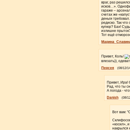
враг, раз решилс
исков…». Однофиг
гараже – арсенал
счетах же «капус
деньги требовал
редиско. Так что
купюр? Бах! Судь
излишне прыток?
Тот ещё отморозо
Марина_Славин
Привет, Коль!
влезать)), одева
Персея
(08/12/1
Привет, Ира! С
Рад, что ты с
А погода - что
Danish
(08/1
Вот вам: 
Склифосов
«косил», 
накрылся к