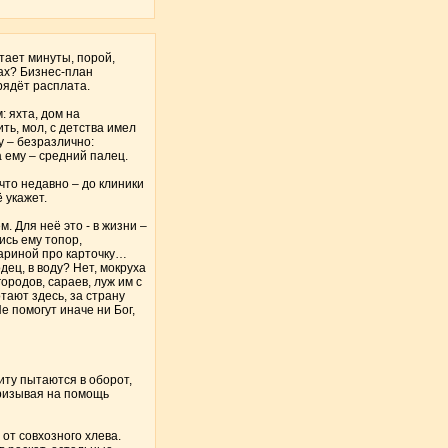
тает минуты, порой,
сах? Бизнес-план
рядёт расплата.
: яхта, дом на
ть, мол, с детства имел
у – безразлично:
а ему – средний палец.
что недавно – до клиники
 укажет.
. Для неё это - в жизни –
ись ему топор,
 Кариной про карточку…
дец, в воду? Нет, мокруха
ородов, сараев, луж им с
тают здесь, за страну
е помогут иначе ни Бог,
ниту пытаются в оборот,
призывая на помощь
от совхозного хлева.