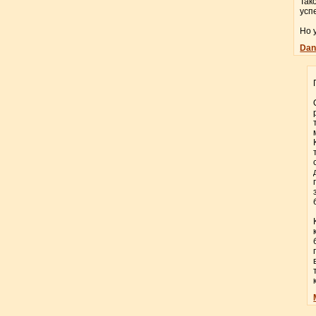
Так
усп
Но 
Dan