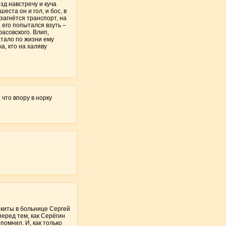
зд навстречу и куча
ста он и гол, и бос, в
загнётся транспорт, на
 его попытался взуть –
асовского. Влип,
ватало по жизни ему
а, кто на халяву
 что впору в норку
икиты в больнице Сергей
перед тем, как Серёгин
помнил. И, как только