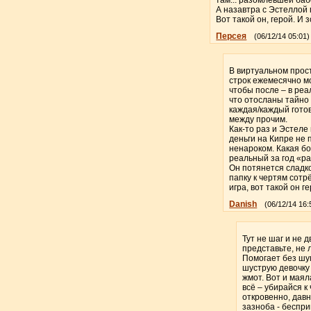
А назавтра с Эстеллой по
Вот такой он, герой. И з
Персея
(06/12/14 05:01)
В виртуальном прост
строк ежемесячно мо
чтобы после – в ре
что отосланы тайно 
каждая/каждый готов
между прочим.
Как-то раз и Эстел
деньги на Кипре не 
ненароком. Какая бо
реальный за год «ра
Он потянется сладко
папку к чертям сотрё
игра, вот такой он г
Danish
(06/12/14 16:
Тут не шаг и не 
представьте, не 
Помогает без шу
шуструю девочку 
жмот. Вот и маял
всё – убирайся к
откровенно, давн
зазноба - беспри