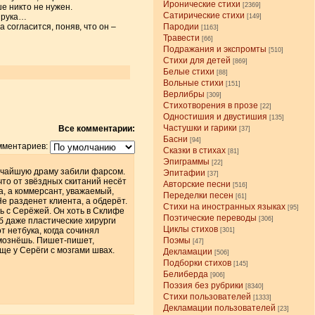
Иронические стихи
[2369]
е никто не нужен.
Сатирические стихи
 рука…
[149]
 согласится, поняв, что он –
Пародии
[1163]
Травести
[66]
Подражания и экспромты
[510]
Стихи для детей
[869]
Белые стихи
[88]
Вольные стихи
[151]
Верлибры
[309]
Стихотворения в прозе
[22]
Одностишия и двустишия
[135]
Частушки и гарики
Все комментарии:
[37]
Басни
[94]
мментариев:
Сказки в стихах
[81]
Эпиграммы
[22]
личайшую драму забили фарсом.
Эпитафии
[37]
что от звёздных скитаний несёт
Авторские песни
[516]
а, а коммерсант, уважаемый,
Переделки песен
[61]
е разденет клиента, а обдерёт.
Стихи на иностранных языках
[95]
ь с Серёжей. Он хоть в Склифе
Поэтические переводы
[306]
б даже пластические хирурги
Циклы стихов
т нетбука, когда сочинял
[301]
ормознёшь. Пишет-пишет,
Поэмы
[47]
ще у Серёги с мозгами швах.
Декламации
[506]
Подборки стихов
[145]
Белиберда
[906]
Поэзия без рубрики
[8340]
Стихи пользователей
[1333]
Декламации пользователей
[23]