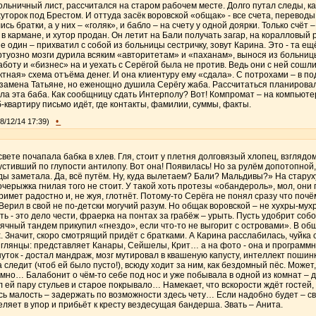
ольничный лист, рассчитался на старом рабочем месте. Долго путал следы, ка
уторок под Брестом. И оттуда засёк воровской «общак» - все счета, переводы,
сь братки, а у них – «голяк», и бабло – на счету у одной доярки. Только счёт – 
 в кармане, и хутор продан. Он летит на Бали получать загар, на коралловый 
е один – прихватил с собой из больницы сестричку, зовут Карина. Это - та ещ
иртуозно мозги дурила всяким «авторитетам» и «паханам», вынося из больниц
боту и «бизнес» на и уехать с Серёгой была не против. Ведь они с ней сошли
ктная» схема отъёма денег. И она клиентуру ему «сдала». С потрохами – в по
замена Татьяне, но еженощно душила Серёгу жаба. Рассчитаться планировал 
ила эта баба. Как сообщницу сдать Интерполу? Вот! Компромат – на компьютер
-квартиру письмо идёт, где контакты, фамилии, суммы, факты.
•
08/12/14 17:39)
свете почапала бабка в хлев. Гля, стоит у плетня долговязый хлопец, взглядо
пустивший по глупости антилопу. Вот она! Появилась! Но за рулём допотопной
ды заметала. Да, всё путём. Ну, куда вылетаем? Бали? Мальдивы?» На стару
кочерыжка гнилая того не стоит. У такой хоть протезы «обандероль», мол, они
примет радостно и, не жуя, глотнёт. Потому-то Серёга не понял сразу что поч
Верил в свой не по-детски могучий разум. Но общак воровской – не хухры-му
ть - это дело чести, фраерка на понтах за грабёж – урыть. Пусть удобрит соб
сячный тандем прикупил «гнездо», если что-то не выгорит с островами». В об
х. Значит, скоро смотрящий придёт с братками. А Карина расслабилась, чуйка с
 глянцы: представляет Канары, Сейшелы, Крит… а на фото - она и программн
шуток - достал мандраж, мозг мутировал в квашеную капусту, интеллект поши
 следит (чтоб ей было пусто!), всюду ходит за ним, как бездомный пёс. Может,
ёмно… Балабонит о чём-то себе под нос и уже побывала в одной из комнат – 
л ей пару стульев и старое покрывало… Намекает, что вскорости ждёт гостей, 
сь малость – задержать по возможности здесь чету… Если надобно будет – све
еляет в упор и прибьёт к кресту вездесущая бандерша. Звать – Анита.