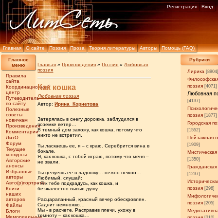
Регистрация
Вход
Главная
О сайте
Поэзия
Проза
Теория литературы
Авторы
Помощь (FAQ)
Главное
Рубрики
Главная
»
Произведения
»
Поэзия
»
Любовная
меню
поэзия
Лирика
[8904
Правила
Философска
сайта
Как кошка
поэзия
[4071]
Координационный
центр
Любовная п
Любовная поэзия
Путеводитель
[4137]
по сайту
Автор:
Ирина_Корнетова
Психологиче
Полезные
советы
поэзия
[1877]
Затерялась в снегу дорожка, заблудился в
новичкам
Городская по
поземке ветер…
Произведения
В темный дом захожу, как кошка, потому что
[1552]
Комментарии
никто не встретил.
ЛитО
Пейзажная п
Форум
[1909]
Ты ласкаешь ее, я – с краю. Серебрится вина в
Текущие
бокале.
Мистическая
конкурсы
Я, как кошка, с тобой играю, потому что меня –
[1350]
Авторские
не звали.
анонсы
Гражданская
Избранные
Ты целуешь ее в ладошку… нежно-нежно…
[1237]
авторы
Любимый, слушай:
Историческа
Авто(р)портреты
- Я к тебе подкрадусь, как кошка, и
поэзия
Книги
безжалостно выпью душу.
[296]
наших
Мифологиче
авторов
Расцарапанный, красный вечер обескровлен.
поэзия
[205]
Саднит немножко…
Файлы
Мы - в расчете. Расправив плечи, ухожу в
Медитативн
Блоги
темноту – как кошка…
Мемориальные
поэзия
[210]