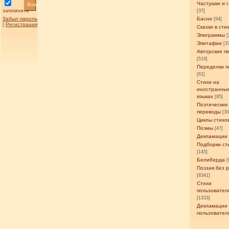
Частушки и 
Вход
запомнить
[37]
Забыл пароль
Басни
[94]
|
Регистрация
Сказки в сти
Эпиграммы
[
Эпитафии
[3
Авторские п
[516]
Переделки п
[61]
Стихи на
иностранны
языках
[95]
Поэтические
переводы
[3
Циклы стихо
Поэмы
[47]
Декламации
Подборки ст
[145]
Белиберда
[
Поэзия без 
[8341]
Стихи
пользовател
[1333]
Декламации
пользовател