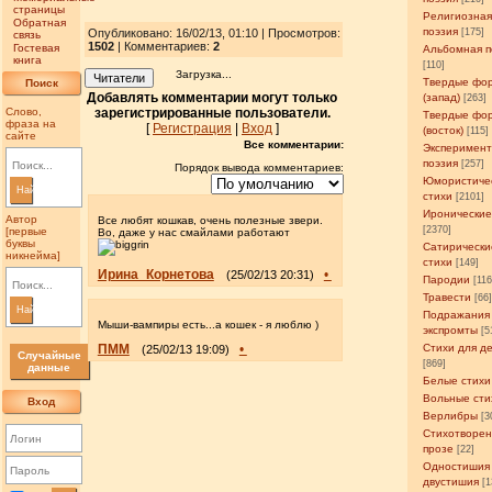
страницы
Религиозна
Обратная
поэзия
Опубликовано: 16/02/13, 01:10 | Просмотров
:
[175]
связь
1502
| Комментариев:
2
Гостевая
Альбомная п
книга
[110]
Загрузка...
Читатели
Твердые фо
Поиск
Добавлять комментарии могут только
(запад)
[263]
Слово,
зарегистрированные пользователи.
Твердые фо
фраза на
[
Регистрация
|
Вход
]
(восток)
[115]
сайте
Все комментарии:
Эксперимен
поэзия
[257]
Порядок вывода комментариев:
Юмористиче
Найти
стихи
[2101]
Иронические
Автор
Все любят кошкав, очень полезные звери.
[2370]
[первые
Во, даже у нас смайлами работают
буквы
Сатирически
никнейма]
стихи
[149]
Ирина_Корнетова
•
(25/02/13 20:31)
Пародии
[11
Травести
[66
Найти
Подражания
Мыши-вампиры есть...а кошек - я люблю )
экспромты
[5
ПММ
•
Стихи для д
(25/02/13 19:09)
Случайные
[869]
данные
Белые стихи
Вольные сти
Вход
Верлибры
[3
Стихотворен
прозе
[22]
Одностишия
двустишия
[1