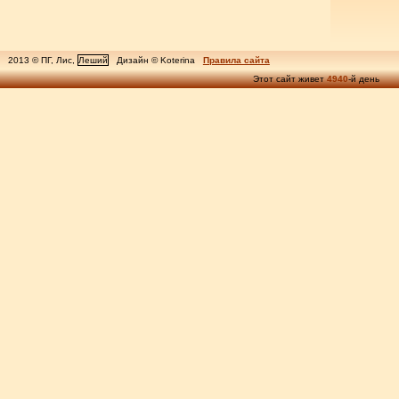
2013 © ПГ, Лис,
Леший
Дизайн © Koterina
Правила сайта
Этот сайт живет
4940
-й день