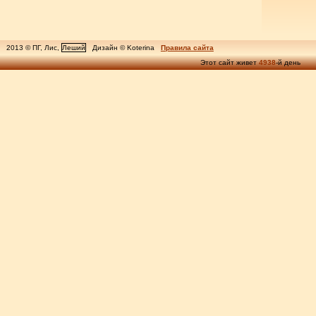
2013 © ПГ, Лис,
Леший
Дизайн © Koterina
Правила сайта
Этот сайт живет
4938
-й день