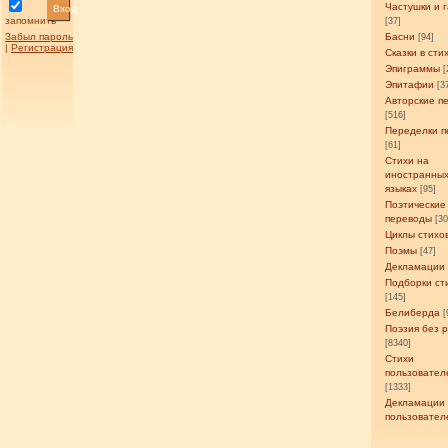
Частушки и 
Вход
запомнить
[37]
Забыл пароль
Басни
[94]
|
Регистрация
Сказки в сти
Эпиграммы
[
Эпитафии
[3
Авторские п
[516]
Переделки п
[61]
Стихи на
иностранны
языках
[95]
Поэтические
переводы
[3
Циклы стихо
Поэмы
[47]
Декламации
Подборки ст
[145]
Белиберда
[
Поэзия без 
[8340]
Стихи
пользовател
[1333]
Декламации
пользовател