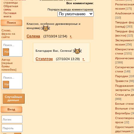
страницы
Все комментарии:
Религиозна
Обратная
поэзия
[175]
связь
Порядок вывода комментариев:
Гостевая
Альбомная п
книга
[110]
Твердые фо
Поиск
Классно, особенно древневоронье и
(запад)
[263]
концовка)
Слово,
Твердые фо
фраза на
(восток)
Селена
•
[115]
(27/10/24 12:54)
сайте
Эксперимен
поэзия
[256]
Юмористиче
Благодарю Вас, Селена!
Найти
стихи
[2101]
Иронические
Стэплтон
•
(27/10/24 13:29)
Автор
[2369]
[первые
буквы
Сатирически
никнейма]
стихи
[149]
Пародии
[11
Травести
[66
Найти
Подражания
экспромты
[5
Стихи для д
Случайные
[869]
данные
Белые стихи
Вольные сти
Вход
Верлибры
[3
Стихотворен
прозе
[22]
Одностишия
двустишия
[1