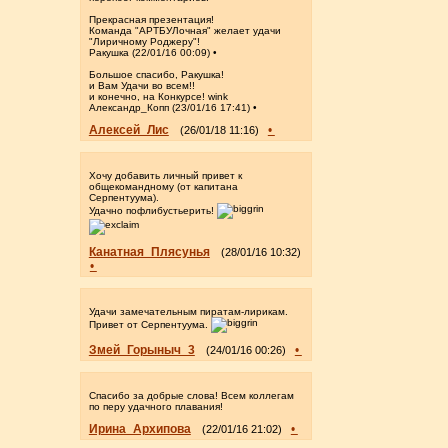
Прекрасная презентация!
Команда "АРТБУЛочная" желает удачи
"Лиричному Роджеру"!
Ракушка (22/01/16 00:09) •
Большое спасибо, Ракушка!
и Вам Удачи во всем!!
и конечно, на Конкурсе! wink
Александр_Копп (23/01/16 17:41) •
Алексей_Лис
•
(26/01/18 11:16)
Хочу добавить личный привет к
общекомандному (от капитана
Серпентуума).
Удачно пофлибустьерить!
Канатная_Плясунья
(28/01/16 10:32)
•
Удачи замечательным пиратам-лирикам.
Привет от Серпентуума.
Змей_Горыныч_3
•
(24/01/16 00:26)
Спасибо за добрые слова! Всем коллегам
по перу удачного плавания!
Ирина_Архипова
•
(22/01/16 21:02)