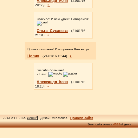
Александр_Копп
(21/01/16
•
20:55)
Спасибо! И вам удачи! Поборемся!
Ольга_Суханова
(21/01/16
•
21:01)
Привет землякам! И попутного Вам ветра!
Целия
•
(21/01/16 13:44)
спасибо большое!
и Вам!!
Александр_Копп
(21/01/16
•
18:13)
2013 © ПГ, Лис,
Леший
Дизайн © Koterina
Правила сайта
Этот сайт живет
4938
-й день