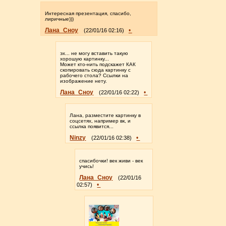
Интересная презентация, спасибо,
лиричные)))
Лана_Сноу
•
(22/01/16 02:16)
эх... не могу вставить такую
хорошую картинку...
Может кто-нить подскажет КАК
скопировать сюда картинку с
рабочего стола? Ссылки на
изображение нету.
Лана_Сноу
•
(22/01/16 02:22)
Лана, разместите картинку в
соцсетях, например вк, и
ссылка появится...
Ninzy
•
(22/01/16 02:38)
спасибочки! век живи - век
учись!
Лана_Сноу
(22/01/16
•
02:57)