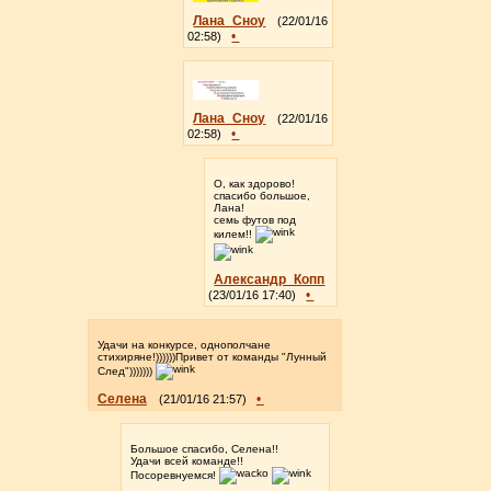
Лана_Сноу
(22/01/16
•
02:58)
Лана_Сноу
(22/01/16
•
02:58)
О, как здорово!
спасибо большое,
Лана!
семь футов под
килем!!
Александр_Копп
•
(23/01/16 17:40)
Удачи на конкурсе, однополчане
стихиряне!))))))Привет от команды "Лунный
След")))))))
Селена
•
(21/01/16 21:57)
Большое спасибо, Селена!!
Удачи всей команде!!
Посоревнуемся!