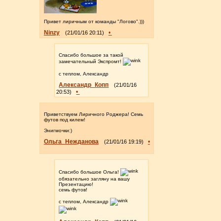
Привет лиричным от команды "Логово".)))
Ninzy
•
(21/01/16 20:11)
Спасибо большое за такой
замечательный Экспромт!
с теплом, Александр
Александр_Копп
(21/01/16
•
20:53)
Приветствуем Лиричного Роджера! Семь
футов под килем!
Энигмочки:)
Ольга_Нежданова
•
(21/01/16 19:19)
Спасибо большое Ольга!
обязательно загляну на вашу
Презентацию!
семь футов!
с теплом, Александр