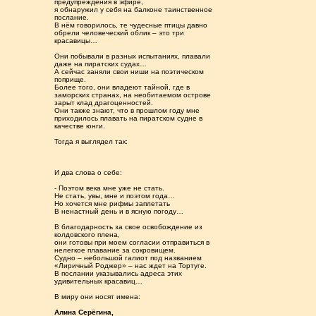
предупреждения в эфире,
я обнаружил у себя на балконе таинственное
послание.
В нём говорилось, те чудесные птицы давно
обрели человеческий облик – это три
красавицы…
Они побывали в разных испытаниях, плавали
даже на пиратских судах…
А сейчас заняли свои ниши на поэтическом
поприще.
Более того, они владеют тайной, где в
заморских странах, на необитаемом острове
зарыт клад драгоценностей.
Они также знают, что в прошлом году мне
приходилось плавать на пиратском судне в
качестве юнги.
Тогда я выглядел так:
И два слова о себе:
- Поэтом века мне уже не стать.
Не стать, увы, мне и поэтом года…
Но хочется мне рифмы заплетать
В ненастный день и в ясную погоду…
В благодарность за свое освобождение из
колдовского плена,
они готовы при моем согласии отправиться в
нелегкое плавание за сокровищем.
Судно – небольшой галиот под названием
«Лиричный Роджер» – нас ждет на Тортуге.
В послании указывались адреса этих
удивительных красавиц…
В миру они носят имена:
Алина Серёгина,