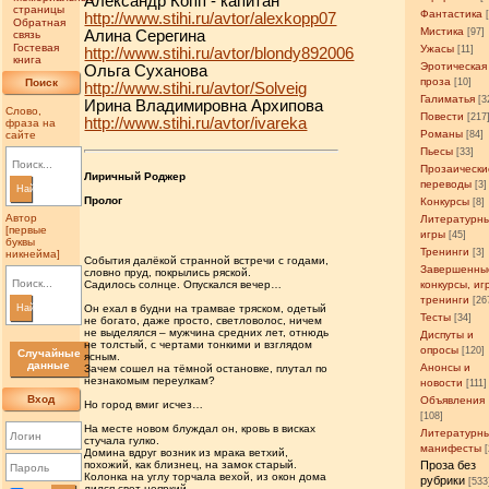
Александр Копп - капитан
страницы
Фантастика
http://www.stihi.ru/avtor/alexkopp07
Обратная
Мистика
[97]
Алина Серегина
связь
Гостевая
Ужасы
[11]
http://www.stihi.ru/avtor/blondy892006
книга
Эротическая
Ольга Суханова
проза
Поиск
[10]
http://www.stihi.ru/avtor/Solveig
Галиматья
[3
Ирина Владимировна Архипова
Слово,
Повести
[217
http://www.stihi.ru/avtor/ivareka
фраза на
Романы
сайте
[84]
Пьесы
[33]
Прозаически
Лиричный Роджер
переводы
[3]
Найти
Пролог
Конкурсы
[8]
Автор
Литературн
[первые
игры
[45]
буквы
Тренинги
[3]
никнейма]
События далёкой странной встречи с годами,
Завершенны
словно пруд, покрылись ряской.
Садилось солнце. Опускался вечер…
конкурсы, иг
тренинги
[26
Найти
Он ехал в будни на трамвае тряском, одетый
Тесты
[34]
не богато, даже просто, светловолос, ничем
не выделялся – мужчина средних лет, отнюдь
Диспуты и
не толстый, с чертами тонкими и взглядом
опросы
[120]
Случайные
ясным.
данные
Анонсы и
Зачем сошел на тёмной остановке, плутал по
незнакомым переулкам?
новости
[111]
Вход
Объявления
Но город вмиг исчез…
[108]
На месте новом блуждал он, кровь в висках
Литературн
стучала гулко.
манифесты
Домина вдруг возник из мрака ветхий,
похожий, как близнец, на замок старый.
Проза без
Колонка на углу торчала вехой, из окон дома
рубрики
[533
лился свет неяркий.