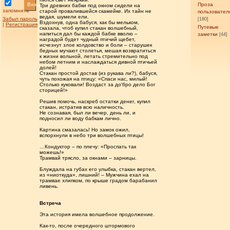
Вход
Проза
Три древних бабки под окном сидели на
запомнить
старой провалившейся скамейке. Их тайн не
пользовател
ведая, шумели ели.
Забыл пароль
[180]
Вздохнув, одна бабуся, как бы мельком,
|
Регистрация
Путевые
сказала, чтоб купил стакан волшебный,
напиться дал бы каждой бабке вволю –
заметки
[44]
наградой будет чудный птичий щебет,
исчезнут злое колдовство и боли – старушек
бедных мучают столетья, мешая возвратиться
к жизни вольной, летать стремительно под
небом летним и наслаждаться дивной птичьей
долей!
Стакан простой достав (из рукава ли?), бабуся,
чуть похожая на птицу: «Спаси нас, милый!
Столько куковали! Воздаст за до'бро дело Бог
сторицей!»
Решив помочь, наскреб остатки денег, купил
стакан, истратив всю наличность.
Не сознавая, был ли вечер, день ли, и
подносил ли воду бабкам лично.
Картина смазалась! Но замок ожил,
вспорхнули в небо три волшебных птицы!
…Кондуктор – по плечу: «Проспать так
можешь!»
Трамвай трясло, за окнами – зарницы.
Блуждала на губах его улыбка, стакан вертел,
из «ниоткуда», лишний! – Мужчина ехал на
трамвае хлипком, по крыше градом барабанил
ливень.
Встреча
Эта история имела волшебное продолжение.
Как-то, после очередного штормового