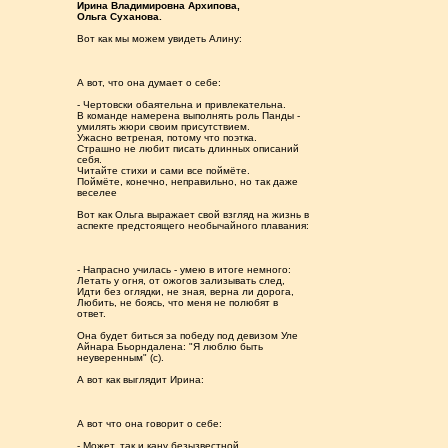
Ирина Владимировна Архипова,
Ольга Суханова.
Вот как мы можем увидеть Алину:
А вот, что она думает о себе:
- Чертовски обаятельна и привлекательна.
В команде намерена выполнять роль Панды -
умилять жюри своим присутствием.
Ужасно ветреная, потому что поэтка.
Страшно не любит писать длинных описаний
себя.
Читайте стихи и сами все поймёте.
Поймёте, конечно, неправильно, но так даже
веселее
Вот как Ольга выражает свой взгляд на жизнь в
аспекте предстоящего необычайного плавания:
- Напрасно училась - умею в итоге немного:
Летать у огня, от ожогов зализывать след,
Идти без оглядки, не зная, верна ли дорога,
Любить, не боясь, что меня не полюбят в
ответ.
Она будет биться за победу под девизом Уле
Айнара Бьорндалена: "Я люблю быть
неуверенным" (с).
А вот как выглядит Ирина:
А вот что она говорит о себе:
- Может, так и кану безызвестной.