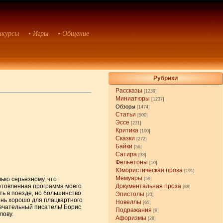
нкурсы
• Игры
• Общение
Рубрики
Рассказы
[1239]
Миниатюры
[1237]
Обзоры
[1474]
Статьи
[500]
Эссе
[231]
Критика
[100]
Сказки
[272]
Байки
[56]
Сатира
[33]
Фельетоны
[10]
Юмористическая проза
[191]
Мемуары
ько серьезному, что
[59]
готовленная программа моего
Документальная проза
[88]
ть в поезде, но большинство
Эпистолы
[23]
чень хорошо для плацкартного
Новеллы
[65]
мечательный писатель! Борис
Подражания
[9]
лову.
Афоризмы
[28]