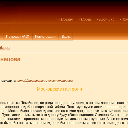
• Поэзия
• Проза
• Критика
• Ко
Помощь (FAQ)
Регистрация
Вход
бзоры
знецова
полнения к
авто(р)портрету Алексея Кузнецова
Московские гастроли
чень хочется. Тем более, не ради праздного гуляния, а по приглашению настол
е намеренно подобно творческой гибели. Поэтому в сумке лежит заранее при
ения. Можно было не закладывать ее на самое дно, а перечитывать и повторя
ь. Пусть лежит. Читать же всю дорогу буду «Возрождение» Стивена Кинга – о
а его книгами – пришлось много поездить в девяностые-нулевые. А все же за
о было бы назвать его гением, если бы он не описывал все, что приходит в го