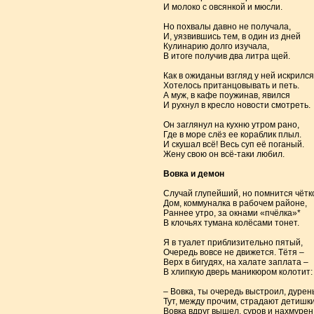
И молоко с овсянкой и мюсли.
Но похвалы давно не получала,
И, уязвившись тем, в один из дней
Кулинарию долго изучала,
В итоге получив два литра щей.
Как в ожиданьи взгляд у ней искрился
Хотелось пританцовывать и петь.
А муж, в кафе поужинав, явился
И рухнул в кресло новости смотреть.
Он заглянул на кухню утром рано,
Где в море слёз ее кораблик плыл.
И скушал всё! Весь суп её поганый.
Жену свою он всё-таки любил.
Вовка и демон
Случай глупейший, но помнится чётк
Дом, коммуналка в рабочем районе,
Раннее утро, за окнами «пчёлка»*
В клочьях тумана колёсами тонет.
Я в туалет приблизительно пятый,
Очередь вовсе не движется. Тётя –
Верх в бигудях, на халате заплата –
В хлипкую дверь маникюром колотит:
– Вовка, ты очередь выстроил, дурень
Тут, между прочим, страдают детишки
Вовка вдруг вышел, суров и нахмурен