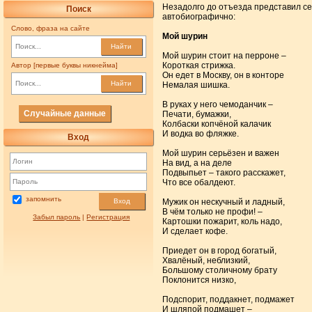
Незадолго до отъезда представил се
Поиск
автобиографично:
Слово, фраза на сайте
Мой шурин
Найти
Мой шурин стоит на перроне –
Короткая стрижка.
Автор [первые буквы никнейма]
Он едет в Москву, он в конторе
Найти
Немалая шишка.
В руках у него чемоданчик –
Случайные данные
Печати, бумажки,
Колбаски копчёной калачик
И водка во фляжке.
Вход
Мой шурин серьёзен и важен
На вид, а на деле
Подвыпьет – такого расскажет,
Что все обалдеют.
запомнить
Мужик он нескучный и ладный,
Вход
В чём только не профи! –
Забыл пароль
|
Регистрация
Картошки пожарит, коль надо,
И сделает кофе.
Приедет он в город богатый,
Хвалёный, неблизкий,
Большому столичному брату
Поклонится низко,
Подспорит, поддакнет, подмажет
И шляпой подмашет –