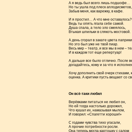
А я ведь был всего лишь подшофе…
Но ты ушла под плеск аплодисметов,
Забыв меня, как варежку, в кафе.
И я простил… А что мне оставалось?
Ведь ты опять лгала себе самой.
Душа спала, а тело зло смеялось,
Втыкая шпильки в слякоть мостовой.
А день сгорал в закате цвета паприк
Но это был уже не твой пиар.
Весь мир – театр, и все мы в нем – те
И в каждом тот еще репертуар!
А дальше все было отлично. После в
догадайтесь, кому и за что я исполн
Хочу дополнить свой очерк стихами,
оценка. А критики пусть вещают со с
Он всё-таки любил
Верёвками питаться не любил он,
Но ей тогда настолько дорожил,
Что кушал их, намазывая мылом,
И говорил: «Спагетти хороши!»
С годами чувства тихо угасали,
А прочие потребности росли.
Она теперь могла картошку с салом