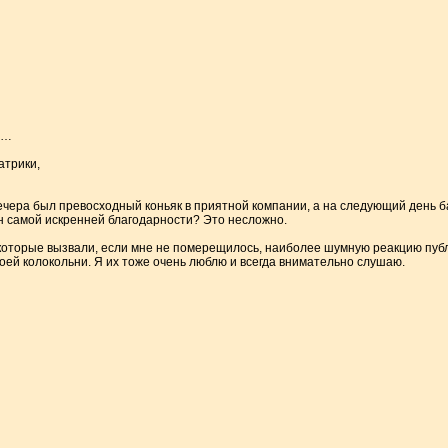
и…
атрики,
ечера был превосходный коньяк в приятной компании, а на следующий день ба
ен самой искренней благодарности? Это несложно.
 которые вызвали, если мне не померещилось, наиболее шумную реакцию публ
воей колокольни. Я их тоже очень люблю и всегда внимательно слушаю.