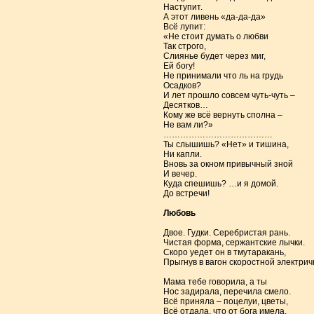
Наступит.
А этот ливень «да-да-да»
Всё лупит:
«Не стоит думать о любви
Так строго,
Слиянье будет через миг,
Ей богу!
Не принимали что ль на грудь
Осадков?
И лет прошло совсем чуть-чуть –
Десятков…
Кому же всё вернуть сполна –
Не вам ли?»
…………………………………
Ты слышишь? «Нет» и тишина,
Ни капли.
Вновь за окном привычный зной
И вечер.
Куда спешишь? …и я домой.
До встречи!
Любовь
Двое. Гудки. Серебристая рань.
Чистая форма, сержантские лычки.
Скоро уедет он в тмутаракань,
Прыгнув в вагон скоростной электрич
Мама тебе говорила, а ты
Нос задирала, перечила смело.
Всё приняла – поцелуи, цветы,
Всё отдала, что от бога имела.