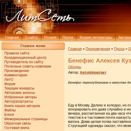
Главная
О сайте
Поэзия
Проза
Теория литературы
Авторы
Главное меню
Главная
»
Произведения
»
Проза
»
О
Правила сайта
Координационный центр
Бенефис Алексея Ку
Путеводитель по сайту
Полезные советы новичкам
Обзоры
Произведения
Автор:
Авто(р)портрет
Комментарии
ЛитО
Бенефис переопубликован в качестве до
Форум
Текущие конкурсы
Авторские анонсы
Избранные авторы
Авто(р)портреты
Еду в Москву. Далеко и холодно, но о
Книги наших авторов
игнорировать его даже случайно и н
Файлы
вечера, рассчитанная на два часа чт
Блоги
текстов я и так помню почти наизуст
Мемориальные страницы
вагона. Дома целая полка заставлен
Обратная связь
Стругацкий однажды сказал, что можн
Гостевая книга