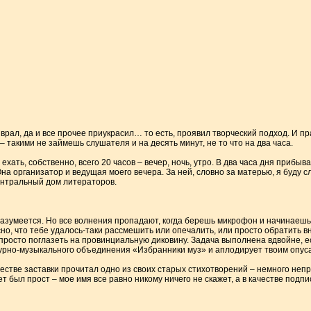
рал, да и все прочее приукрасил… то есть, проявил творческий подход. И пр
такими не займешь слушателя и на десять минут, не то что на два часа.
ехать, собственно, всего 20 часов – вечер, ночь, утро. В два часа дня прибыв
на организатор и ведущая моего вечера. За ней, словно за матерью, я буду с
ентральный дом литераторов.
разумеется. Но все волнения пропадают, когда берешь микрофон и начинаешь 
сно, что тебе удалось-таки рассмешить или опечалить, или просто обратить в
просто поглазеть на провинциальную диковину. Задача выполнена вдвойне, е
рно-музыкального объединения «Избранники муз» и аплодирует твоим опуса
ачестве заставки прочитал одно из своих старых стихотворений – немного неп
т был прост – мое имя все равно никому ничего не скажет, а в качестве подп