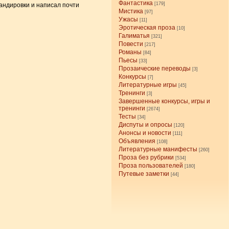
Фантастика
[179]
андировки и написал почти
Мистика
[97]
Ужасы
[11]
Эротическая проза
[10]
Галиматья
[321]
Повести
[217]
Романы
[84]
Пьесы
[33]
Прозаические переводы
[3]
Конкурсы
[7]
Литературные игры
[45]
Тренинги
[3]
Завершенные конкурсы, игры и
тренинги
[2674]
Тесты
[34]
Диспуты и опросы
[120]
Анонсы и новости
[111]
Объявления
[108]
Литературные манифесты
[260]
Проза без рубрики
[534]
Проза пользователей
[180]
Путевые заметки
[44]