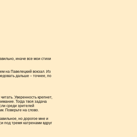
авильно, иначе все мои стихи
аем на Павелецкий вокзал. Из
ледовать дальше – точнее, по
читать. Уверенность крепнет,
нимание. Тогда твоя задача
сли среди зрителей
м. Поверьте на слово.
равильное, но дорогое мне и
иси под тремя катренами вдруг