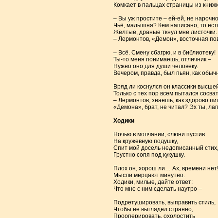
Комкает в пальцах страницы из книжк
– Вы уж простите – ей-ей, не нарочно
Чьё, малышня? Кем написано, то ест
Жёлтые, драные ткнул мне листочки.
– Лермонтов, «Демон», восточная п
– Всё. Смену сбагрю, и в библиотеку!
Ты-то меня понимаешь, отличник –
Нужно оно для души человеку.
Вечером, правда, был пьян, как обыч
Вряд ли коснулся он классики высшей
Только с тех пор всем пытался сосват
– Лермонтов, знаешь, как здорово пи
«Демона», брат, не читал? Эх ты, лап
Ходики
Ночью в молчании, слюни пустив
На кружевную подушку,
Спит мой досель недописанный стих
Грустно сопя под кукушку.
Плох он, хорош ли… Ах, времени нет
Мысли мерцают минутно.
Ходики, милые, дайте ответ:
Что мне с ним сделать наутро –
Подретушировать, выправить стиль,
Чтобы не выглядел странно,
Прооперировать, охолостить