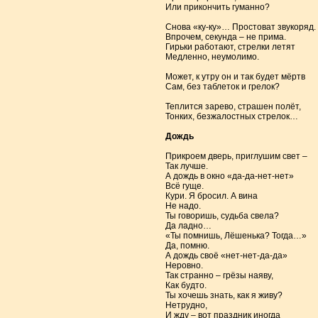
Или прикончить гуманно?
Снова «ку-ку»… Простоват звукоряд.
Впрочем, секунда – не прима.
Гирьки работают, стрелки летят
Медленно, неумолимо.
Может, к утру он и так будет мёртв
Сам, без таблеток и грелок?
Теплится зарево, страшен полёт,
Тонких, безжалостных стрелок…
Дождь
Прикроем дверь, приглушим свет –
Так лучше.
А дождь в окно «да-да-нет-нет»
Всё гуще.
Кури. Я бросил. А вина
Не надо.
Ты говоришь, судьба свела?
Да ладно…
«Ты помнишь, Лёшенька? Тогда…»
Да, помню.
А дождь своё «нет-нет-да-да»
Неровно.
Так странно – грёзы наяву,
Как будто.
Ты хочешь знать, как я живу?
Нетрудно,
И жду – вот праздник иногда