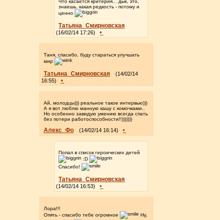
Что касается критерия... дык, это,
знаешь, какая редкость - потому и
ценно
Татьяна_Смирновская
•
(16/02/14 17:26)
Таня, спасибо, буду стараться улучшать
мир
Татьяна_Смирновская
(14/02/14
•
16:55)
Ай, молодцы))) реальное такое интервью)))
А я вот люблю манную кашу с комочками..
Но особенно завидую умению всегда спать
без потери работоспособности!!)))))))
Алекс_Фо
•
(14/02/14 16:14)
Попал в список героических детей
:D
Спасибо!
Татьяна_Смирновская
•
(14/02/14 16:53)
Лора!!!
Опять - спасибо тебе огромное
Ну,