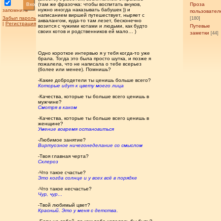
Вход
(там же фразочка: чтобы воспитать внуков,
Проза
нужно иногда наказывать бабушек )) и
запомнить
пользовател
написанием виршей путешествует, ныряет с
Забыл пароль
[180]
аквалангом, куда-то там лезет, бесконечно
|
Регистрация
возится с чужими котами и людьми, как будто
Путевые
своих котов и родственников ей мало… )
заметки
[44]
Одно короткое интервью я у тебя когда-то уже
брала. Тогда это была просто шутка, и позже я
пожалела, что не написала о тебе всерьез
(более или менее). Помнишь?
-Какие добродетели ты ценишь больше всего?
Которые идут к цвету моего лица
-Качества, которые ты больше всего ценишь в
мужчине?
Смотря в каком
-Качества, которые ты больше всего ценишь в
женщине?
Умение вовремя остановиться
-Любимое занятие?
Виртуозное ничегонеделание со смыслом
-Твоя главная черта?
Склероз
-Что такое счастье?
Это когда солнце и у всех всё в порядке
-Что такое несчастье?
Чур, чур
...
-Твой любимый цвет?
Красный. Это у меня с детства
.