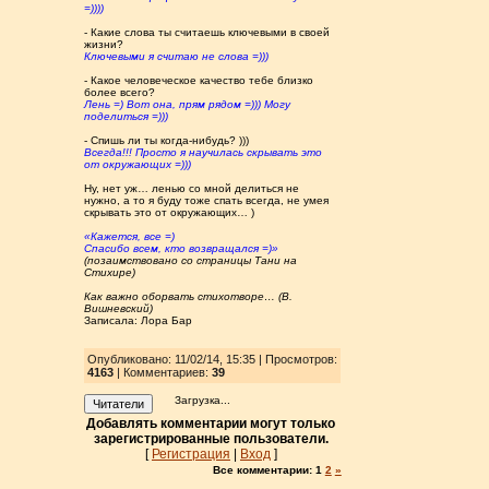
=))))
- Какие слова ты считаешь ключевыми в своей
жизни?
Ключевыми я считаю не слова =)))
- Какое человеческое качество тебе близко
более всего?
Лень =) Вот она, прям рядом =))) Могу
поделиться =)))
- Спишь ли ты когда-нибудь? )))
Всегда!!! Просто я научилась скрывать это
от окружающих =)))
Ну, нет уж… ленью со мной делиться не
нужно, а то я буду тоже спать всегда, не умея
скрывать это от окружающих… )
«Кажется, все =)
Спасибо всем, кто возвращался =)»
(позаимствовано со страницы Тани на
Стихире)
Как важно оборвать стихотворе… (В.
Вишневский)
Записала: Лора Бар
Опубликовано: 11/02/14, 15:35 | Просмотров
:
4163
| Комментариев:
39
Загрузка...
Читатели
Добавлять комментарии могут только
зарегистрированные пользователи.
[
Регистрация
|
Вход
]
Все комментарии:
1
2
»