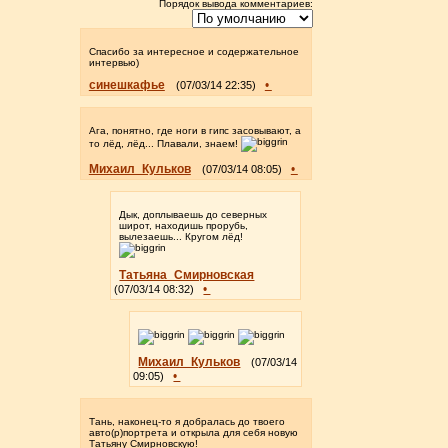
Порядок вывода комментариев:
Спасибо за интересное и содержательное
интервью)
синешкафье
•
(07/03/14 22:35)
Ага, понятно, где ноги в гипс засовывают, а
то лёд, лёд... Плавали, знаем!
Михаил_Кульков
•
(07/03/14 08:05)
Дык, доплываешь до северных
широт, находишь прорубь,
вылезаешь... Кругом лёд!
Татьяна_Смирновская
•
(07/03/14 08:32)
Михаил_Кульков
(07/03/14
•
09:05)
Тань, наконец-то я добралась до твоего
авто(р)портрета и открыла для себя новую
Татьяну Смирновскую!