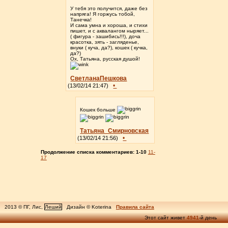
У тебя это получится, даже без
напряга! Я горжусь тобой,
Танечка!
И сама умна и хороша, и стихи
пишет, и с аквалангом ныряет...
( фигура - зашибись!!!), доча
красотка, зять - загляденье,
внуки ( куча, да?), кошек ( кучка,
да?)
Ох, Татьяна, русская душой!
СветланаПешкова
•
(13/02/14 21:47)
Кошек больше
Татьяна_Смирновская
•
(13/02/14 21:56)
Продолжение списка комментариев:
1-10
11-
17
2013 © ПГ, Лис,
Леший
Дизайн © Koterina
Правила сайта
Этот сайт живет
4941
-й день