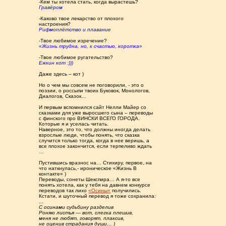
-Кем ты хотела стать, когда вырастешь?
Гравёром
-Каково твое лекарство от плохого
настроения?
Рифмоплётство и плавание
-Твое любимое изречение?
«
Жизнь трудна, но, к счастью, коротка
»
-Твое любимое ругательство?
Ежкин кот :)))
Даже здесь – кот )
Но о чем мы совсем не поговорили, - это о
поэзии, о россыпи твоих Буковок, Монологов,
Диалогов, Сказок…
И первым вспомнился сайт Нелли Майер со
сказками для уже выросшего сына – переводы
с финского про ВИНСКИ ВСЕГО ГОРОДА.
Которые я и уселась читать.
Наверное, это то, что должны иногда делать
взрослые люди, чтобы понять, что сказка
случится только тогда, когда в нее веришь, а
все плохое закончится, если терпеливо ждать
…
Пустившись вразнос на… Стихиру, первое, на
что наткнулась,- ироническое «Жизнь В
контакте» )
Переводы, сонеты Шекспира… А я-то все
понять хотела, как у тебя на давнем конкурсе
переводов так лихо
«Осины»
получились.
Кстати, и шуточный перевод я тоже сохранила:
...
С осинами судьбину разделив
Роняю листья — вот, слегка плешив,
меня не любят, говорят, плаксив,
не оценив страдания души… )