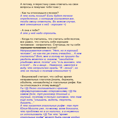
А потому, я перестану сама отвечать на свои
вопросы и помучаю тебя тоже )
- Как ты относишься к поэзии?
А что есть поэзия? Если будет точное
определение, с которым согласятся все,
тогда смогу ответить. Во всяком случае,
моё отношение к ней - хорошее =)
- А она к тебе?
А это у неё надо спросить.
- Когда-то считалось, что считать себя поэтом,
все равно, что считать себя хорошим
человеком - неприлично. Считаешь ли ты себя
хорошим человеком
поэтом?
Напрашивается ответ: "Нет, но я хороший
человек", но как-то уж очень очевидно... А кем
считалось? Вот, мне в голову не пришло бы
увидеть моветон в, скажем, "закидайте
улыбками меня, поэта" или "я ль виновен, что
я поэт"... да и ваще... Наверное, имеется в
виду, что неприлично орать: "Я - гений", но
это не только к поэтам относится =)
- Вишневский считает, что сейчас время
неправильных глаголов
(гнать, держать,
обидеть, ненавидеть)
и глагольных рифм. Как
ты относишься к этому выводу?
Гы =))) Легко соглашаться с красиво
сформулированными откровениями =))) На
самом деле, тут разговор длинный и
скучный, поэтому я только напомню, что там
ещё есть "слышать, видеть, терпеть,
дышать..."
А что касается глагольных рифм - так тут
Юлия Мигита уже, по-моему, всем доказала,
что проблема не в их наличии, а в неумении
их использовать =))) Так что "время
глагольных рифм" может быть каким угодно