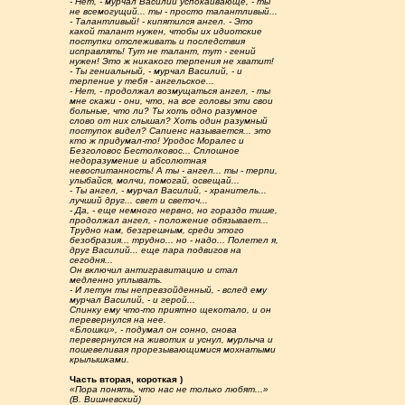
- Нет, - мурчал Василий успокаивающе, - ты
не всемогущий... ты - просто талантливый...
- Талантливый! - кипятился ангел. - Это
какой талант нужен, чтобы их идиотские
поступки отслеживать и последствия
исправлять! Тут не талант, тут - гений
нужен! Это ж никакого терпения не хватит!
- Ты гениальный, - мурчал Василий, - и
терпение у тебя - ангельское...
- Нет, - продолжал возмущаться ангел, - ты
мне скажи - они, что, на все головы эти свои
больные, что ли? Ты хоть одно разумное
слово от них слышал? Хоть один разумный
поступок видел? Сапиенс называется... это
кто ж придумал-то! Уродос Моралес и
Безголовос Бестолковос... Сплошное
недоразумение и абсолютная
невоспитанность! А ты - ангел... ты - терпи,
улыбайся, молчи, помогай, освещай...
- Ты ангел, - мурчал Василий, - хранитель...
лучший друг... свет и светоч...
- Да, - еще немного нервно, но гораздо тише,
продолжал ангел, - положение обязывает...
Трудно нам, безгрешным, среди этого
безобразия... трудно... но - надо... Полетел я,
друг Василий... еще пара подвигов на
сегодня...
Он включил антигравитацию и стал
медленно уплывать.
- И летун ты непревзойденный, - вслед ему
мурчал Василий, - и герой...
Спинку ему что-то приятно щекотало, и он
перевернулся на нее.
«Блошки», - подумал он сонно, снова
перевернулся на животик и уснул, мурлыча и
пошевеливая прорезывающимися мохнатыми
крылышками.
Часть вторая, короткая )
«Пора понять, что нас не только любят...»
(В. Вишневский)