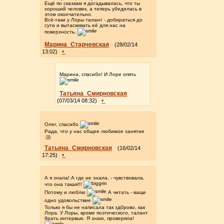
Ещё по сказкам я догадывалась, что ты
хороший человек, а теперь убедилась в
этом окончательно.
Всё-таки у Лоры талант - добираться до
сути и вытаскивать её для нас на
поверхность.
Марина_Старчевская
(28/02/14
•
13:02)
Марина, спасибо! И Лоре опять
Татьяна_Смирновская
•
(07/03/14 08:32)
Олег, спасибо
Рада, что у нас общее любимое занятие
:)))
Татьяна_Смирновская
(16/02/14
•
17:25)
А я знала! А где не знала, - чувствовала,
что она такая!!!
Потому и люблю
А читать - ваще
одно удовольствие
Только я бы не написала так зд0рово, как
Лора. У Лоры, кроме поэтического, талант
брать интервью. Я знаю, проверяла!