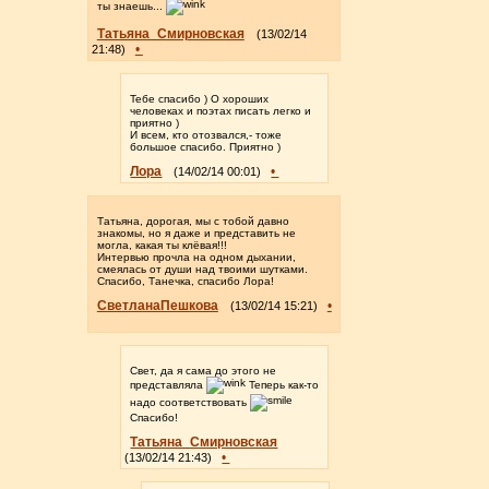
ты знаешь...
Татьяна_Смирновская
(13/02/14
•
21:48)
Тебе спасибо ) О хороших
человеках и поэтах писать легко и
приятно )
И всем, кто отозвался,- тоже
большое спасибо. Приятно )
Лора
•
(14/02/14 00:01)
Татьяна, дорогая, мы с тобой давно
знакомы, но я даже и представить не
могла, какая ты клёвая!!!
Интервью прочла на одном дыхании,
смеялась от души над твоими шутками.
Спасибо, Танечка, спасибо Лора!
СветланаПешкова
•
(13/02/14 15:21)
Свет, да я сама до этого не
представляла
Теперь как-то
надо соответствовать
Спасибо!
Татьяна_Смирновская
•
(13/02/14 21:43)