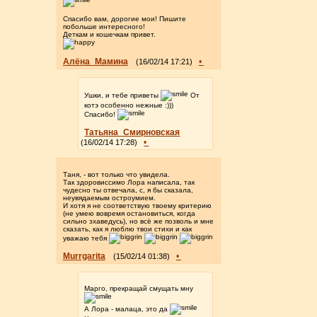
Спасибо вам, дорогие мои! Пишите
побольше интересного!
Деткам и кошечкам привет.
Алёна_Мамина
•
(16/02/14 17:21)
Ушки, и тебе приветы
От
котэ особенно нежные :)))
Спасибо!
Татьяна_Смирновская
•
(16/02/14 17:28)
Таня, - вот только что увидела.
Так здоровиссимо Лора написала, так
чудесно ты отвечала, с, я бы сказала,
неувядаемым остроумием.
И хотя я не соответствую твоему критерию
(не умею вовремя остановиться, когда
сильно зхаведусь), но всё же позволь и мне
сказать, как я люблю твои стихи и как
уважаю тебя
Murrgarita
•
(15/02/14 01:38)
Марго, прекращай смущать мну
А Лора - малаца, это да