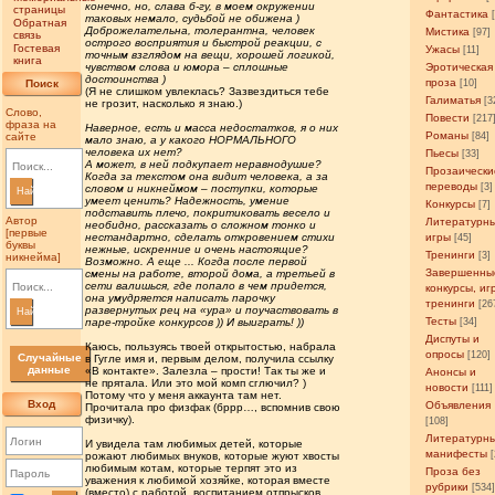
конечно, но, слава б-гу, в моем окружении
страницы
Фантастика
таковых немало, судьбой не обижена )
Обратная
Доброжелательна, толерантна, человек
Мистика
[97]
связь
острого восприятия и быстрой реакции, с
Гостевая
Ужасы
[11]
точным взглядом на вещи, хорошей логикой,
книга
чувством слова и юмора – сплошные
Эротическая
достоинства )
проза
Поиск
[10]
(Я не слишком увлеклась? Зазвездиться тебе
Галиматья
[3
не грозит, насколько я знаю.)
Слово,
Повести
[217
фраза на
Наверное, есть и масса недостатков, я о них
Романы
сайте
[84]
мало знаю, а у какого НОРМАЛЬНОГО
человека их нет?
Пьесы
[33]
А может, в ней подкупает неравнодушие?
Прозаически
Когда за текстом она видит человека, а за
переводы
[3]
словом и никнеймом – поступки, которые
Найти
умеет ценить? Надежность, умение
Конкурсы
[7]
подставить плечо, покритиковать весело и
Автор
Литературн
необидно, рассказать о сложном тонко и
[первые
нестандартно, сделать откровением стихи
игры
[45]
буквы
нежные, искренние и очень настоящие?
Тренинги
[3]
никнейма]
Возможно. А еще ... Когда после первой
Завершенны
смены на работе, второй дома, а третьей в
сети валишься, где попало в чем придется,
конкурсы, иг
она умудряется написать парочку
тренинги
[26
развернутых рец на «ура» и поучаствовать в
Найти
Тесты
паре-тройке конкурсов )) И выиграть! ))
[34]
Диспуты и
Каюсь, пользуясь твоей открытостью, набрала
опросы
[120]
Случайные
в Гугле имя и, первым делом, получила ссылку
данные
«В контакте». Залезла – прости! Так ты же и
Анонсы и
не прятала. Или это мой комп сглючил? )
новости
[111]
Потому что у меня аккаунта там нет.
Вход
Объявления
Прочитала про физфак (бррр…, вспомнив свою
физичку).
[108]
Литературн
И увидела там любимых детей, которые
манифесты
рожают любимых внуков, которые жуют хвосты
любимым котам, которые терпят это из
Проза без
уважения к любимой хозяйке, которая вместе
рубрики
[534
(вместо) с работой, воспитанием отпрысков