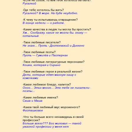
-Если не собой, то кем тебе хотелось бы быть?
Русалкой
-Где тебе хотелось бы жить?
Русалкой? В море. На дубе неудобно
.
-К чему ты испытываешь отвращение?
В конце недели — к работе
.
-Какие качества в людях ты могла бы простить?
Хм... Соображу, какие не могла бы, скажу —
остальные
-Твои любимые писатели?
Не знаю... Пусть - Достоевский и Диккенс
-Твои любимые поэты?
Пусть — Гумилёв и Пастернак
-Твои любимые литературные персонажи?
Кошка, которая и Сирано
-Твои любимые герои в реальной жизни?
Дети, которые едят манную кашу с
комочками
-Какое любимое блюдо, напиток?
Оооо... Этих много... Это тебе не писатели-
поэты
...
-Какие любимые имена?
Саша и Маша
-Каков твой любимый вкус мороженого?
Фисташковое
-Что ты больше всего ненавидишь в своей
профессии?
Больше всего??? Бог миловал — такой
ужасной профессии у меня нет