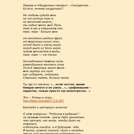
Лирика в «Неудачных сказках» –
Снегурочка
…
Кстати, почему неудачных?..
Не любовь судьба моя,
не от солнца таю я,
не весенняя капель -
ты забыл меня, мой Лель,
таю я как в страшном сне,
таю, таю - больно мне
от жестоких редких фраз,
от морозных синих глаз,
холод бьет и слезы жгут,
холод вьет из боли жгут,
льдом врезается в виски,
таю, таю — от тоски
безнадежных темных снов,
равнодушных жестких слов.
Холод смертью жжет меня -
мое сердце от огня
как избавить, подскажи.
Страшно таять. Больно жить.
Ты где-то сказала:
«…если честно, кроме
блицев ничего и не умею…», «рифмование –
наркотик, только просто так неинтересно…»
Это – блицы и игры…
http://litset.ru/publ/27-1-0-287
Баллада о шепчущих ангелах
О нём говорили: "Родился в рубашке":
за правым плечом - сразу двое крылатых,
что шепчут, как жить, чтобы было не
страшно,
избегнуть ошибок, а в будущем - ада.
И жизнь, ровной линией, тихо и складно,
текла под присмотром недремлющих