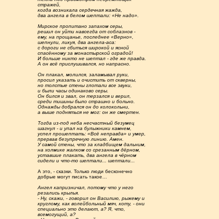
стражей,
когда возникала сердечная жажда,
два ангела в белом шептали: «Не надо».
Мирское пропитано запахом серы,
решил он уйти навсегда от соблазнов -
ему, на прощанье, последнее «Верно»,
шепнули, ликуя, два ангела-аса:
с дороги не сбиться широкой и ясной
спасённому за монастырской оградой!
И больше никто не шептал - где же правда.
А он всё прислушивался, но напрасно.
Он плакал, молился, заламывал руки,
просил указать и очистить от скверны,
но толстые стены глотали все звуки,
и были часы одинаково серы.
Он бился и звал, он терзался и верил,
среди тишины было страшно и больно.
Однажды добрался он до колокольни,
а выше подняться не мог: он же смертен.
Тогда из-под неба несчастный безумец
шагнул - и упал на булыжники камнем,
успел прошептать: «Всё неправда» и умер,
прервав безупречную линию. Амен.
У самой стены, что за кладбищем дальним,
на холмике жалком со срезанным дёрном,
уставшие плакать, два ангела в чёрном
сидели и что-то шептали... шептали...
А это, - сказки. Только люди бесконечно
добрые могут писать такое…
Ангел капризничал, потому что у него
резались крылья.
- Ну, скажи, - говорил он Василию, рыжему и
круглому, как волейбольный мяч, коту, - они
специально это делают, а? Я, что,
всемогущий, а?