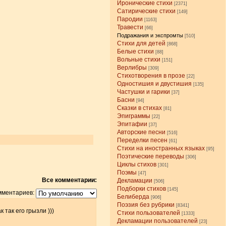
Иронические стихи
[2371]
Сатирические стихи
[149]
Пародии
[1163]
Травести
[66]
Подражания и экспромты
[510]
Стихи для детей
[868]
Белые стихи
[88]
Вольные стихи
[151]
Верлибры
[309]
Стихотворения в прозе
[22]
Одностишия и двустишия
[135]
Частушки и гарики
[37]
Басни
[94]
Сказки в стихах
[81]
Эпиграммы
[22]
Эпитафии
[37]
Авторские песни
[516]
Переделки песен
[61]
Стихи на иностранных языках
[95]
Поэтические переводы
[306]
Циклы стихов
[301]
Поэмы
[47]
Все комментарии:
Декламации
[506]
Подборки стихов
[145]
мментариев:
Белиберда
[906]
Поэзия без рубрики
[8341]
 так его грызли )))
Стихи пользователей
[1333]
Декламации пользователей
[23]