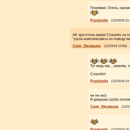
Понимаю. Осень, однак
Praskovija
(12/10/19 21
Ай. крутотень какая! Спасибо за 
*ушла комплексовать по поводу я
Саня_Лисицына
(12/10/19 13:50)
Тут ведь как... закалка,
Спасибо!
Praskovija
(12/10/19 14
не не не))
Я девушка сугубо полож
Саня_Лисицына
(12/1
Praskovija
(12/10/19 15