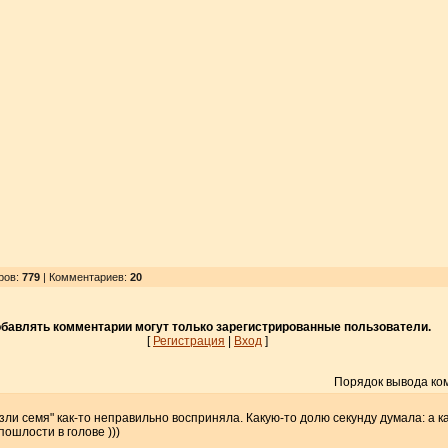
ров
:
779
| Комментариев:
20
бавлять комментарии могут только зарегистрированные пользователи.
[
Регистрация
|
Вход
]
Порядок вывода ко
ызли семя" как-то неправильно восприняла. Какую-то долю секунду думала: а как
пошлости в голове )))