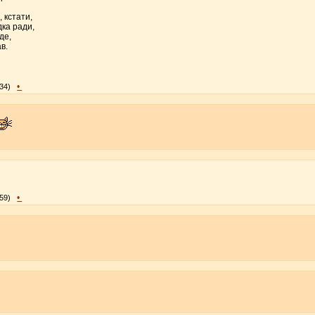
 кстати,
дка ради,
де,
в.
•
:34)
•
:59)