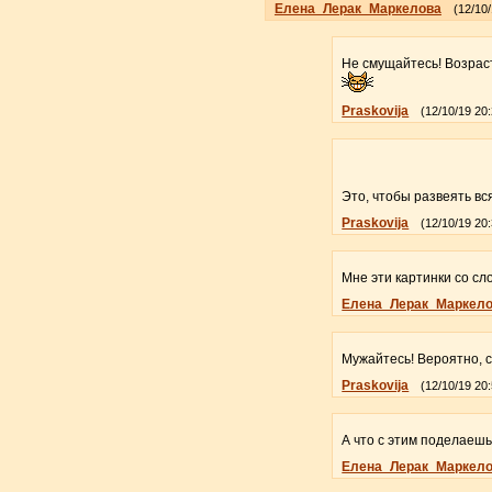
Елена_Лерак_Маркелова
(12/10/
Не смущайтесь! Возраст
Praskovija
(12/10/19 20
Это, чтобы развеять вс
Praskovija
(12/10/19 20
Мне эти картинки со с
Елена_Лерак_Маркел
Мужайтесь! Вероятно, с
Praskovija
(12/10/19 20
А что с этим поделаешь
Елена_Лерак_Маркел