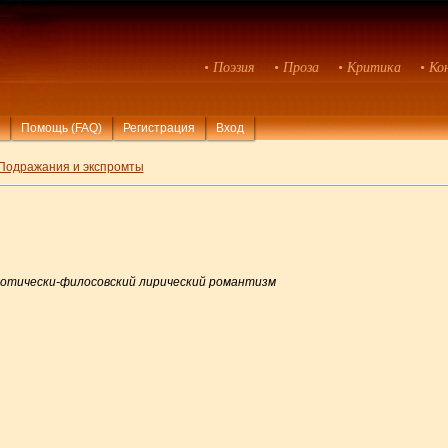
• Поэзия
• Проза
• Критика
• Ко
Помощь (FAQ)
Регистрация
Вход
Подражания и экспромты
иотически-филосовский лирический романтизм