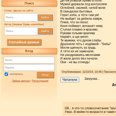
Детей рожали прямо в поле.
Поиск
Мужей держали под контролем
Оглоблей, скалкой, силой воли
Слово, фраза на сайте
В скандалах бытовых.
Горит изба, а тётя там уж!
Найти
Не выйдет за дебила замуж,
Плюя, что он богат.
Автор [первые буквы никнейма]
Коня поймает, вспашет ниву,
Ступая плавно и красиво.
Найти
Руками голыми крапиву
Нарвёт, и щи кипят.
Те мужики, что духом слабы
Случайные данные
Дразнили тёть с издёвкой - "бабы"
Могли щипнуть за грудь.
Вход
А тёти их не замечали,
Не раздражаясь мелочами
И жили долго без печали.
Они - не вы отнюдь!
Опубликовано: 11/10/19, 10:49 | Просмот
запомнить
Вход
Загрузка...
Читатели
Забыл пароль
|
Регистрация
До
Ой... я что-то словосочетание "гр
Ужас. В моём-то возрасте и такие 