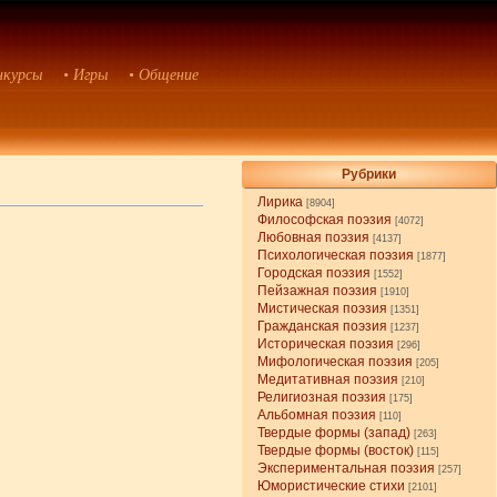
нкурсы
• Игры
• Общение
Рубрики
Лирика
[8904]
Философская поэзия
[4072]
Любовная поэзия
[4137]
Психологическая поэзия
[1877]
Городская поэзия
[1552]
Пейзажная поэзия
[1910]
Мистическая поэзия
[1351]
Гражданская поэзия
[1237]
Историческая поэзия
[296]
Мифологическая поэзия
[205]
Медитативная поэзия
[210]
Религиозная поэзия
[175]
Альбомная поэзия
[110]
Твердые формы (запад)
[263]
Твердые формы (восток)
[115]
Экспериментальная поэзия
[257]
Юмористические стихи
[2101]