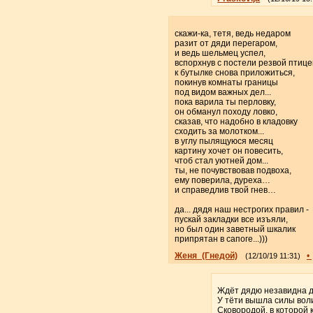
скажи-ка, тетя, ведь недаром
разит от дяди перегаром,
и ведь шельмец успел,
вспорхнув с постели резвой птице
к бутылке снова приложиться,
покинув комнаты границы
под видом важных дел...
пока варила ты перловку,
он обманул походу ловко,
сказав, что надобно в кладовку
сходить за молотком...
в углу пылящуюся месяц
картину хочет он повесить,
чтоб стал уютней дом...
ты, не почувствовав подвоха,
ему поверила, дуреха…
и справедлив твой гнев…
да... дядя наш нестрогих правил -
пускай закладки все изъяли,
но был один заветный шкалик
припрятан в сапоге...)))
Женя_(Гнедой)
•
(12/10/19 11:31)
Ждёт дядю незавидна д
У тёти вышла силы воли
Сковородой, в которой 