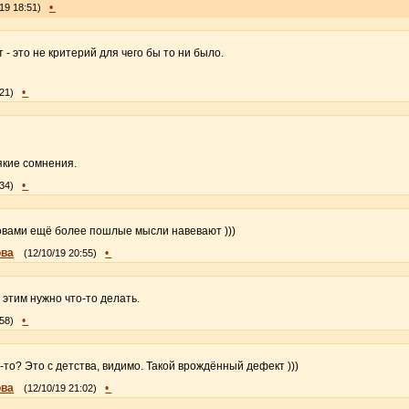
•
19 18:51)
 - это не критерий для чего бы то ни было.
•
:21)
якие сомнения.
•
:34)
ловами ещё более пошлые мысли навевают )))
ова
•
(12/10/19 20:55)
 этим нужно что-то делать.
•
:58)
-то? Это с детства, видимо. Такой врождённый дефект )))
ова
•
(12/10/19 21:02)