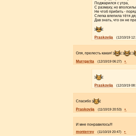
Поджарился с утра,
С размаху, но вполсилы,
Не чтоб прибить - поря
Слегка влепила тётя дя
Дав знать, что он не пра
Praskovija
(12/10/19 12
Оля, прелесть какая!
Murrgarita
•
(12/10/19 06:27)
Praskovija
(12/10/19 08
Спасибо
Praskovija
•
(11/10/19 20:53)
И мне понравилось!!!
monterrey
•
(11/10/19 20:47)