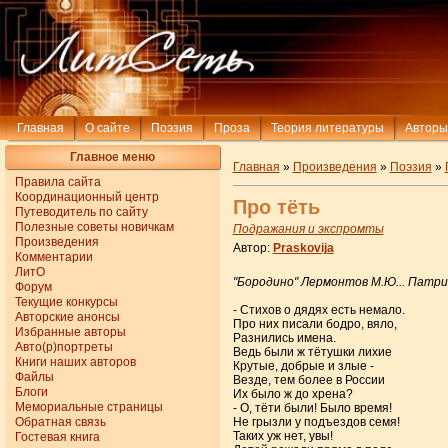
Главная
О сайте
Поэзия
Проза
Теория литературы
Авторы
Главное меню
Главная
»
Произведения
»
Поэзия
»
Правила сайта
Координационный центр
Про тёть
Путеводитель по сайту
Полезные советы новичкам
Подражания и экспромты
Произведения
Автор:
Praskovija
Комментарии
ЛитО
"Бородино" Лермонтов М.Ю... Патр
Форум
Текущие конкурсы
- Стихов о дядях есть немало.
Авторские анонсы
Про них писали бодро, вяло,
Избранные авторы
Разнились имена.
Авто(р)портреты
Ведь были ж тётушки лихие
Книги наших авторов
Крутые, добрые и злые -
Файлы
Везде, тем более в России
Блоги
Их было ж до хрена?
Мемориальные страницы
- О, тёти были! Было время!
Обратная связь
Не грызли у подъездов семя!
Таких уж нет, увы!
Гостевая книга