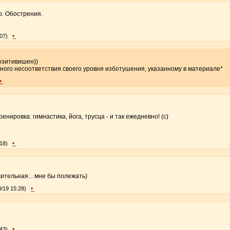
о. Обострения.
•
:07)
позитивишен))
вного несоответствия своего уровня изботушения, указанному в материале*
•
 тренировка: гимнастика, йога, трусца - и так ежедневно! (с)
•
:18)
ительная... мне бы полежать)
•
0/19 15:28)
•
:43)