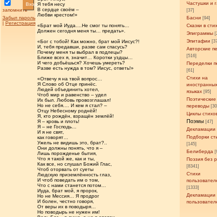
Частушки и 
Вход
Я тебя несу
В сердце своём –
запомнить
[37]
Любви крестом!»
Забыл пароль
Басни
[94]
|
Регистрация
«Брат мой Иуда.…Не смог ты понять…
Сказки в сти
Должен сегодня меня ты… предать».
Эпиграммы
[
Эпитафии
«Бог с тобой! Как можно, брат мой Иисус?!
[3
И, тебя предавши, разве сам спасусь?
Авторские п
Почему меня ты выбрал в подлецы?
[516]
Ближе всех я, значит… Коротки уздцы…
И чего добьёшься? Хочешь умереть?
Переделки п
Разве есть нужда в том? Иисус, ответь!»
[61]
Стихи на
«Отвечу я на твой вопрос…
Я Слово об Отце принёс.
иностранны
Людей объединить хотел,
языках
[95]
Чтоб мир и равенство – удел
Поэтические
Их был. Любовь провозглашал!
Но не себя.… И кем я стал? –
переводы
[3
Отцу Небесному роднёй!
Циклы стихо
Я, кто рождён, взращён землёй!
Поэмы
Я – кровь и плоть!
[47]
Я – не Господь…
Декламации
И я не свят,
Подборки ст
как говорят…
Ужель не видишь это, брат?..
[145]
Они должны понять, что я –
Белиберда
[
Лишь порожденье бытия,
Что я такой же, как и ты,
Поэзия без 
Как все, но слушал Божий Глас,
[8341]
Чтоб оторвать от суеты
Стихи
Людскую приземлённость глаз,
И чтоб поведать им о том,
пользовател
Что с нами станется потом…
[1333]
Иуда, брат мой, я пророк,
Декламации
Но не Мессия… Я продрог
И болен, честно говоря,
пользовател
От веры их в поводыря…
Но поводырь не нужен им!