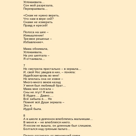
Успокаивала…
Сон мой разрезала,
Перекраивала…
«Снам не нужно верить.
Что нам в вере сей?
Снами не измерить
Правд и ересей!
Полоса на шее –
Измышление!
Трезвое решенье –
Избавление».
Мама обнимала,
Успокаивала,
На ухо шептала –
Я оттаивала…
7
Но смотрела пристально – в зеркала…
И, свой Нос увидев в них, – поняла:
Иудейская кровь во мне!
Но влилась она не извне –
Много-много веков назад
У меня был любимый брат…
Мама мне солгала –
Сны не лгут! Я жила
В Иудее.… Давно….
Всё забыла я.… Но
Помнят всё Души зеркала –
Это я
Иудой была.
8
А в школе в девчонок влюблялись мальчишки…
В меня ж – не влюблялся никто.
Я носом не вышла, он длинным был слишком,
Болтался над грязным пальто…
Пальто отстирать от пятнающей грязи,