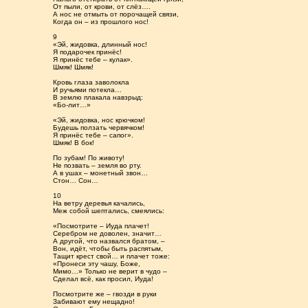
От пыли, от крови, от слёз….
А нос не отмыть от порочащей связи,
Когда он – из прошлого нос!
9
«Эй, жидовка, длинный нос!
Я подарочек принёс!
Я принёс тебе – кулак».
Шмяк! Шмяк!
Кровь глаза заволокла
И ручьями потекла…
В землю плакала навзрыд:
«Бо-лит…»
«Эй, жидовка, нос крючком!
Будешь ползать червячком!
Я принёс тебе – сапог».
Шмяк! В бок!
По зубам! По животу!
Не позвать – земля во рту.
А в ушах – монетный звон…
Стон… Сон…
10
На ветру деревья качались,
Меж собой шептались, смеялись:
«Посмотрите – Иуда плачет!
Серебром не доволен, значит…
А другой, что назвался братом, –
Вон, идёт, чтобы быть распятым,
Тащит крест свой… и плачет тоже:
«Пронеси эту чашу, Боже,
Мимо…» Только не верит в чудо –
Сделал всё, как просил, Иуда!
Посмотрите же – гвозди в руки
Забивают ему нещадно!