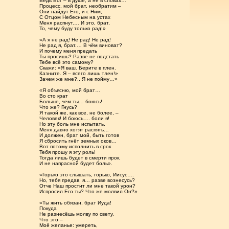
Ведь Бог – в душе, а не в словах…
Процесс, мой брат, необратим –
Они найдут Его, и с Ним,
С Отцом Небесным на устах
Меня распнут.… И это, брат,
То, чему буду только рад!»
«А я не рад! Не рад! Не рад!
Не рад я, брат.… В чём виноват?
И почему меня предать
Ты просишь? Разве не подстать
Тебе всё это самому?
Скажи: «Я ваш. Берите в плен.
Казните. Я – всего лишь тлен!»
Зачем же мне?.. Я не пойму…»
«Я объясню, мой брат…
Во сто крат
Больше, чем ты… боюсь!
Что же? Гнусь?
Я такой же, как все, не более, –
Человек! И боюсь…. боли я!
Но эту боль мне испытать.
Меня давно хотят распять…
И должен, брат мой, быть готов
Я сбросить гнёт земных оков…
Вот потому исполнить в срок
Тебя прошу я эту роль!
Тогда лишь будет в смерти прок,
И не напрасной будет боль».
«Горько это слышать, горько, Иисус….
Но, тебя предав, я… разве вознесусь?
Отче Наш простит ли мне такой урон?
Испросил Его ты? Что же молвил Он?»
«Ты жить обязан, брат Иуда!
Покуда
Не разнесёшь молву по свету,
Что это –
Моё желанье: умереть,