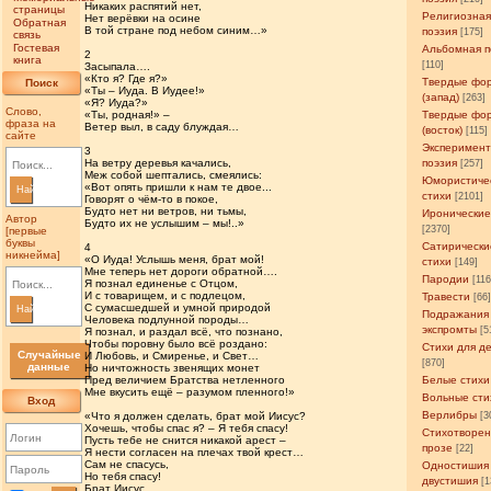
Никаких распятий нет,
страницы
Религиозна
Нет верёвки на осине
Обратная
В той стране под небом синим…»
поэзия
[175]
связь
Гостевая
Альбомная п
2
книга
[110]
Засыпала….
«Кто я? Где я?»
Твердые фо
Поиск
«Ты – Иуда. В Иудее!»
(запад)
[263]
«Я? Иуда?»
Слово,
«Ты, родная!» –
Твердые фо
фраза на
Ветер выл, в саду блуждая…
(восток)
[115]
сайте
Эксперимен
3
На ветру деревья качались,
поэзия
[257]
Меж собой шептались, смеялись:
Юмористиче
«Вот опять пришли к нам те двое...
Найти
стихи
[2101]
Говорят о чём-то в покое,
Будто нет ни ветров, ни тьмы,
Иронические
Автор
Будто их не услышим – мы!..»
[2370]
[первые
буквы
Сатирически
4
никнейма]
«О Иуда! Услышь меня, брат мой!
стихи
[149]
Мне теперь нет дороги обратной….
Пародии
[11
Я познал единенье с Отцом,
И с товарищем, и с подлецом,
Травести
[66
С сумасшедшей и умной природой
Найти
Подражания
Человека подлунной породы…
экспромты
[5
Я познал, и раздал всё, что познано,
Чтобы поровну было всё роздано:
Стихи для д
Случайные
И Любовь, и Смиренье, и Свет…
[870]
данные
Но ничтожность звенящих монет
Пред величием Братства нетленного
Белые стихи
Мне вкусить ещё – разумом пленного!»
Вольные сти
Вход
Верлибры
«Что я должен сделать, брат мой Иисус?
[3
Хочешь, чтобы спас я? – Я тебя спасу!
Стихотворен
Пусть тебе не снится никакой арест –
прозе
[22]
Я нести согласен на плечах твой крест…
Сам не спасусь,
Одностишия
Но тебя спасу!
двустишия
[1
Брат Иисус,