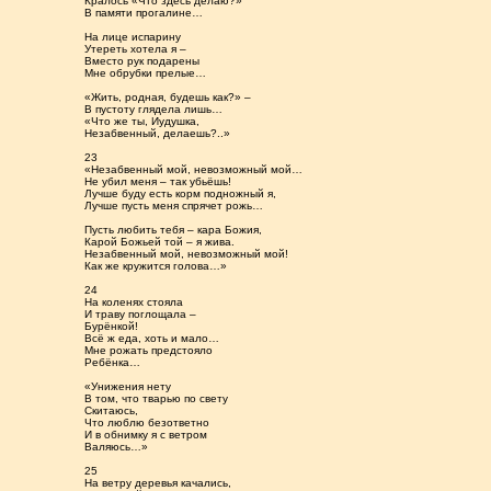
Кралось «Что здесь делаю?»
В памяти прогалине…
На лице испарину
Утереть хотела я –
Вместо рук подарены
Мне обрубки прелые…
«Жить, родная, будешь как?» –
В пустоту глядела лишь…
«Что же ты, Иудушка,
Незабвенный, делаешь?..»
23
«Незабвенный мой, невозможный мой…
Не убил меня – так убьёшь!
Лучше буду есть корм подножный я,
Лучше пусть меня спрячет рожь…
Пусть любить тебя – кара Божия,
Карой Божьей той – я жива.
Незабвенный мой, невозможный мой!
Как же кружится голова…»
24
На коленях стояла
И траву поглощала –
Бурёнкой!
Всё ж еда, хоть и мало…
Мне рожать предстояло
Ребёнка…
«Унижения нету
В том, что тварью по свету
Скитаюсь,
Что люблю безответно
И в обнимку я с ветром
Валяюсь…»
25
На ветру деревья качались,