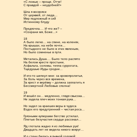
«С ложью – проще, Отче!
С правдой – неудобней!»
Шла я восвояси
От церквей, от люда…
Мир подложный я сий
Истинному блуду
Предпочла.… И что же? –
«Сохрани мя, Боже…»
18
А было легко… на спине, на коленях,
На крышах, на небе почти…
Постыдного не было в этих явленьях,
Но было сомненье в пути.
Металась Душа…. Было тело распято
На белом кресте простыни,
Асфальта, соломы, тепла суррогата,
Тщедушью Иуды сродни…
И кто-то шепнул мне: за кровопролитья,
За боль через все времена,
За крест и верёвку – должна заплатить я
Бессмертной Любовью сполна!
19
И вошёл он… медленно, глядя свысока…
Не задела плеч моих тонкая рука…
Но задел за краешек веры в чудеса
Вздох его предутренний – чистая роса…
Грязными купюрами бегство устилал,
Плетью безучастия сердце рассекал…
Яд глотала жадно я из любимых рук!
Двадцать лет не видела никого вокруг…
И о стену билась я пьяной головой: