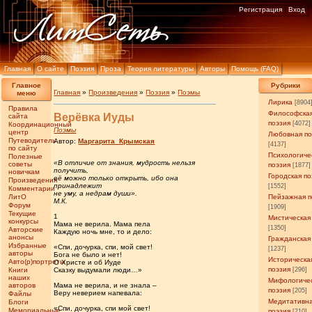
Регистрация
Вход
Главная
О сайте
Поэзия
Проза
Теория литературы
Авторы
Помощь (FAQ)
Главное
Рубрики
Главная
»
Произведения
»
Поэзия
»
Поэмы
меню
Лирика
[8904
Правила
Философска
Верёвка Иуды
сайта
поэзия
[4072]
Координационный
Поэмы
центр
Любовная по
Путеводитель
Автор:
Маргарита_Крымская
[4137]
по сайту
Психологиче
Полезные
«В отличие от знания, мудрость нельзя
советы
поэзия
[1877]
получить,
новичкам
Городская по
её можно только открыть, ибо она
Произведения
принадлежит
[1552]
Комментарии
не уму, а недрам души».
ЛитО
Пейзажная п
М.К.
Форум
[1909]
Текущие
1
Мистическая
конкурсы
Мама не верила. Мама пела
[1350]
Авторские
Каждую ночь мне, то и дело:
анонсы
Гражданская
Избранные
«Спи, дочурка, спи, мой свет!
[1237]
авторы
Бога не было и нет!
Историческа
Авто(р)портреты
О Христе и об Иуде
поэзия
Книги
Сказку выдумали люди…»
[296]
наших
Мифологиче
авторов
Мама не верила, и не знала –
поэзия
[205]
Веру неверием напевала:
Файлы
Медитативн
Блоги
«Спи, дочурка, спи мой свет!
Мемориальные
поэзия
[210]