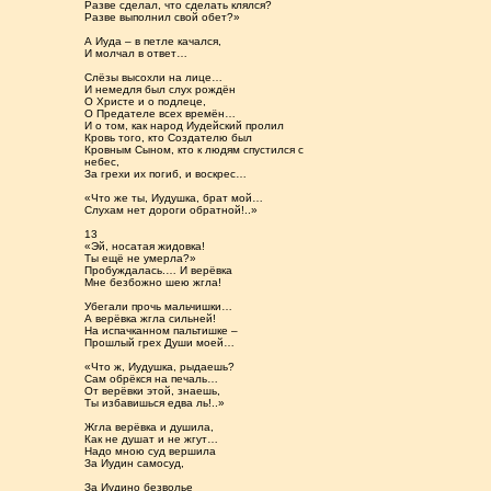
Разве сделал, что сделать клялся?
Разве выполнил свой обет?»
А Иуда – в петле качался,
И молчал в ответ…
Слёзы высохли на лице…
И немедля был слух рождён
О Христе и о подлеце,
О Предателе всех времён…
И о том, как народ Иудейский пролил
Кровь того, кто Создателю был
Кровным Сыном, кто к людям спустился с
небес,
За грехи их погиб, и воскрес…
«Что же ты, Иудушка, брат мой…
Слухам нет дороги обратной!..»
13
«Эй, носатая жидовка!
Ты ещё не умерла?»
Пробуждалась.… И верёвка
Мне безбожно шею жгла!
Убегали прочь мальчишки…
А верёвка жгла сильней!
На испачканном пальтишке –
Прошлый грех Души моей…
«Что ж, Иудушка, рыдаешь?
Сам обрёкся на печаль…
От верёвки этой, знаешь,
Ты избавишься едва ль!..»
Жгла верёвка и душила,
Как не душат и не жгут…
Надо мною суд вершила
За Иудин самосуд,
За Иудино безволье