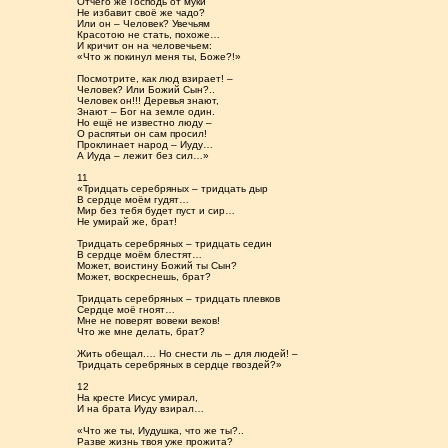
Отчего же Господь от муки
Не избавит своё же чадо?
Или он – Человек? Увечьям
Красотою не стать, похоже…
И кричит он на человечьем:
«Что ж покинул меня ты, Боже?!»
Посмотрите, как люд взирает! –
Человек? Или Божий Сын?..
Человек он!!! Деревья знают,
Знают – Бог на земле один.
Но ещё не известно люду –
О распятьи он сам просил!
Проклинает народ – Иуду…
А Иуда – лежит без сил…»
11
«Тридцать серебряных – тридцать дыр
В сердце моём гудят…
Мир без тебя будет пуст и сир…
Не умирай же, брат!
Тридцать серебряных – тридцать седин
В сердце моём блестят…
Может, воистину Божий ты Сын?
Может, воскреснешь, брат?
Тридцать серебряных – тридцать плевков
Сердце моё гноят…
Мне не поверят вовеки веков!
Что же мне делать, брат?
Жить обещал.… Но снести ль – для людей! –
Тридцать серебряных в сердце гвоздей?»
12
На кресте Иисус умирал,
И на брата Иуду взирал…
«Что же ты, Иудушка, что же ты?..
Разве жизнь твоя уже прожита?