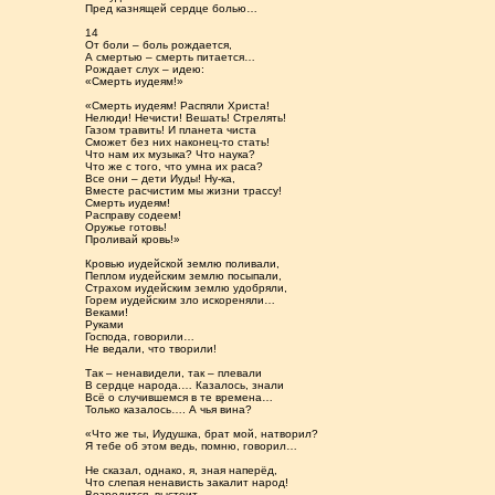
Пред казнящей сердце болью…
14
От боли – боль рождается,
А смертью – смерть питается…
Рождает слух – идею:
«Смерть иудеям!»
«Смерть иудеям! Распяли Христа!
Нелюди! Нечисти! Вешать! Стрелять!
Газом травить! И планета чиста
Сможет без них наконец-то стать!
Что нам их музыка? Что наука?
Что же с того, что умна их раса?
Все они – дети Иуды! Ну-ка,
Вместе расчистим мы жизни трассу!
Смерть иудеям!
Расправу содеем!
Оружье готовь!
Проливай кровь!»
Кровью иудейской землю поливали,
Пеплом иудейским землю посыпали,
Страхом иудейским землю удобряли,
Горем иудейским зло искореняли…
Веками!
Руками
Господа, говорили…
Не ведали, что творили!
Так – ненавидели, так – плевали
В сердце народа.… Казалось, знали
Всё о случившемся в те времена…
Только казалось…. А чья вина?
«Что же ты, Иудушка, брат мой, натворил?
Я тебе об этом ведь, помню, говорил…
Не сказал, однако, я, зная наперёд,
Что слепая ненависть закалит народ!
Возродится, выстоит,