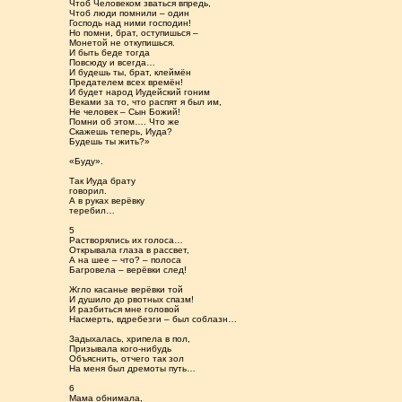
Чтоб Человеком зваться впредь,
Чтоб люди помнили – один
Господь над ними господин!
Но помни, брат, оступишься –
Монетой не откупишься.
И быть беде тогда
Повсюду и всегда…
И будешь ты, брат, клеймён
Предателем всех времён!
И будет народ Иудейский гоним
Веками за то, что распят я был им,
Не человек – Сын Божий!
Помни об этом…. Что же
Скажешь теперь, Иуда?
Будешь ты жить?»
«Буду».
Так Иуда брату
говорил.
А в руках верёвку
теребил…
5
Растворялись их голоса…
Открывала глаза в рассвет,
А на шее – что? – полоса
Багровела – верёвки след!
Жгло касанье верёвки той
И душило до рвотных спазм!
И разбиться мне головой
Насмерть, вдребезги – был соблазн…
Задыхалась, хрипела в пол,
Призывала кого-нибудь
Объяснить, отчего так зол
На меня был дремоты путь…
6
Мама обнимала,