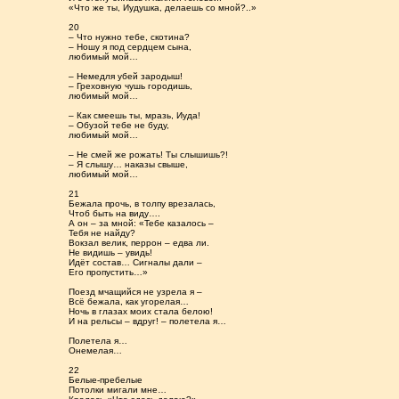
«Что же ты, Иудушка, делаешь со мной?..»
20
– Что нужно тебе, скотина?
– Ношу я под сердцем сына,
любимый мой…
– Немедля убей зародыш!
– Греховную чушь городишь,
любимый мой…
– Как смеешь ты, мразь, Иуда!
– Обузой тебе не буду,
любимый мой…
– Не смей же рожать! Ты слышишь?!
– Я слышу… наказы свыше,
любимый мой…
21
Бежала прочь, в толпу врезалась,
Чтоб быть на виду….
А он – за мной: «Тебе казалось –
Тебя не найду?
Вокзал велик, перрон – едва ли.
Не видишь – увидь!
Идёт состав… Сигналы дали –
Его пропустить…»
Поезд мчащийся не узрела я –
Всё бежала, как угорелая…
Ночь в глазах моих стала белою!
И на рельсы – вдруг! – полетела я…
Полетела я…
Онемелая…
22
Белые-пребелые
Потолки мигали мне…