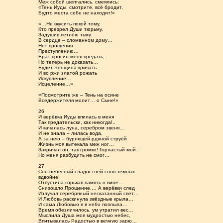
Меж собой шептались, смеялись:
«Тень Иуды, смотрите, всё бродит,
Будто места себе не находит!»
«…Не вкусить покой тому,
Кто презрел Души тюрьму,
Задушив петлёю тьму
В сердце – сломанном дому…
Нет прощения
Преступлению…
Брат просил меня предать,
Но теперь не доказать…
Будет женщина кричать
И во ржи златой рожать
Искупление…
Исцеление…»
«Посмотрите же – Тень на осине
Вседержителя молит… о Сыне!»
26
И верёвка Иуды впилась в меня
Так предательски, как никогда!..
И качалась луна, серебром звеня…
И не знала – лилась вода,
А за нею – бурлящей рдяной струёй
Жизнь моя вытекала меж ног…
Закричал он, так громко! Горластый мой…
Но меня разбудить не смог…
27
Сон небесный сладостней снов земных
вдвойне!
Отпустила горькая память о вине…
Снизошло Прощение.… А верёвки след
Излучал серебряный несказанный свет…
И Любовь раскинула звёздные крыла…
И сама Любовью я в небо поплыла…
Время обезличилось, ум утратил вес…
Мыслила Душа моя мудростью небес,
Впитывалась Радостью в вечную зарю…