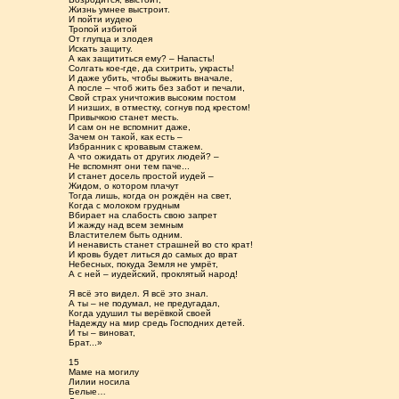
Жизнь умнее выстроит.
И пойти иудею
Тропой избитой
От глупца и злодея
Искать защиту.
А как защититься ему? – Напасть!
Солгать кое-где, да схитрить, украсть!
И даже убить, чтобы выжить вначале,
А после – чтоб жить без забот и печали,
Свой страх уничтожив высоким постом
И низших, в отместку, согнув под крестом!
Привычкою станет месть.
И сам он не вспомнит даже,
Зачем он такой, как есть –
Избранник с кровавым стажем.
А что ожидать от других людей? –
Не вспомнят они тем паче...
И станет досель простой иудей –
Жидом, о котором плачут
Тогда лишь, когда он рождён на свет,
Когда с молоком грудным
Вбирает на слабость свою запрет
И жажду над всем земным
Властителем быть одним.
И ненависть станет страшней во сто крат!
И кровь будет литься до самых до врат
Небесных, покуда Земля не умрёт,
А с ней – иудейский, проклятый народ!
Я всё это видел. Я всё это знал.
А ты – не подумал, не предугадал,
Когда удушил ты верёвкой своей
Надежду на мир средь Господних детей.
И ты – виноват,
Брат...»
15
Маме на могилу
Лилии носила
Белые…