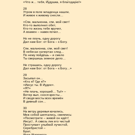
«Что ж… тебя, Иудушка, я благодарю!»
28
Утром в поле младенца нашли,
И живое к живому снесли…
«Спи, мальчонка, спи, мой свет!
Кто-то выполнил обет,
Кто-то жизнь тебе вручил,
А взамен – навек почил…
Но не плачь, одну дорогу
Дал нам Бог: от Бога – к Богу.
Спи, мальчонка, спи, мой свет!
В небесах начертан след…
По нему пойдёшь – и смело
Ты свершишь земное дело…
Не страшись, одну дорогу
Дал нам Бог: от Бога – к Богу…»
29
Засыпал он…
«Кто я? Где я?»
«Иисус ты. В Иудее».
«Я?»
«Не плачь, хороший… Ты!» –
Ветер выл, снося кресты…
И сводя мосты всех времён
В дивный сон…
30
На ветру деревья качались,
Меж собой шептались, смеялись:
«Посмотрите – живой он идёт!
Иисус!.. А сквозь лик его чистый
Проступает улыбкой лучистой,
Серебристой –
Брат,
Иуда Искариот».