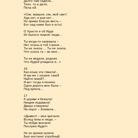
Долго там сидела…
Тихо, то и дело,
Пела ей:
«Спи, мамуля, спи, мой свет!
Ада нет, и рая нет…
Но прими благую весть –
Бог над нами был и есть!
О Христе и об Иуде
Из былого помнят люди…
Ты когда-то напевала –
Нет осины в той стране…
Ты не знала…. Ты не знала,
Что осина та – во мне…
Ты не ведала, родная,
Что Иудой рождена я…»
16
Как ноша эта тяжела!..
И как же с ношею такой
Найти покой?..
И вот тогда я поняла:
Одна дорога мне была –
Под купола…
17
К церкви я бежала!
Нищим подавала!
Двери отворяла!
На порог – блевала…
«Дьявол! – мне кричали
Вслед попы и люди, –
Ты пойди вначале
Послужи Иуде!»
Но их криков громче
Был инстинкт утробный: