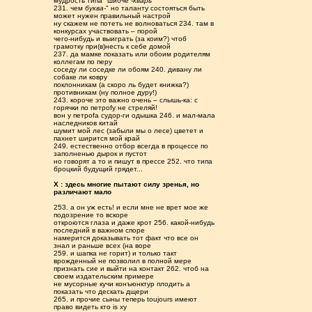
мудрость типа "шибче
-кварь
231. чем
буква-
" но таланту состояться быть
может нужен правильный настрой
ну скажем не потеть не волноваться 234. там в
конкурсах участвовать – порой
чего-нибудь и выиграть (за коим?) чтоб
грамотку при(в)несть к себе домой
237. да мамке показать или обоим родителям
коллегам по перу
соседу ли соседке ли обоям 240. дивану ли
собаке ли ковру
поклонникам (а скоро ль будет книжка?)
противникам (ну полное дуру!)
243. короче это важно очень – слышь-ка: с
горячки по петроfу не стреляй!
вон у петроfа судор-ги одышка 246. и мал-мала
наследников китай
шумит мой лес (забыли мы о лесе) цветет и
пахнет ширится мой край
249. естественно отбор всегда в процессе по
заполненью дырок и пустот
но говорят а то и пишут в прессе 252. что типа
броцкий будущий грядет...
X : здесь многие пытают силу зренья, но
различают мало
253. а он уж есть! и если мне не врет мое же
подозрение то вскоре
откроются глаза и даже крот 256. какой-нибудь
последний в важном споре
намерится доказывать тот факт что все он
знал и раньше всех (на воре
259. и шапка не горит) и только такт
врожденный не позволил в полной мере
признать сие и выйти на контакт 262. чтоб на
своем издательским примере
не мусорные кучи конъюнктур плодить а
показать что дескать дщери
265. и прочие сыны теперь toujours имеют
право видеть кто is ху