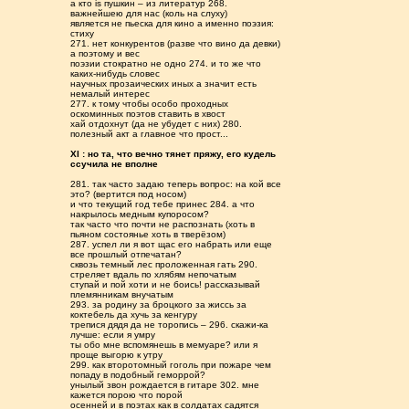
а кто is пушкин – из литератур 268.
важнейшею для нас (коль на слуху)
является не пьеска для кино а именно поэзия:
стиху
271. нет конкурентов (разве что вино да девки)
а поэтому и вес
поэзии стократно не одно 274. и то же что
каких-нибудь словес
научных прозаических иных а значит есть
немалый интерес
277. к тому чтобы особо проходных
оскоминных поэтов ставить в хвост
хай отдохнут (да не убудет с них) 280.
полезный акт а главное что прост...
XI : но та, что вечно тянет пряжу, его кудель
ссучила не вполне
281. так часто задаю теперь вопрос: на кой все
это? (вертится под носом)
и что текущий год тебе принес 284. а что
накрылось медным купоросом?
так часто что почти не распознать (хоть в
пьяном состоянье хоть в тверёзом)
287. успел ли я вот щас его набрать или еще
все прошлый отпечатан?
сквозь темный лес проложенная гать 290.
стреляет вдаль по хлябям непочатым
ступай и пой хоти и не боись! рассказывай
племянникам внучатым
293. за родину за броцкого за жиссь за
коктебель да хучь за кенгуру
трепися дядя да не торопись – 296. скажи-ка
лучше: если я умру
ты обо мне вспомянешь в мемуаре? или я
проще выгорю к утру
299. как второтомный гоголь при пожаре чем
попаду в подобный геморрой?
унылый звон рождается в гитаре 302. мне
кажется порою что порой
осенней и в поэтах как в солдатах садятся