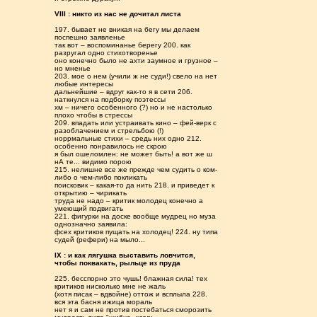
VIII : никто из нас не дочитал листа
197. бывает не вникая на бегу мы делаем
поспешно заявленье
так вот – воспоминанье берегу 200. как
разругал одно стихотворенье
оно конечно было не ахти заумное и грузное –
но мненье
203. мое о нем (учили ж не суди!) свело на нет
любые интересы
дальнейшие – вдруг как-то я в сети 206.
наткнулся на подборку поэтессы
хм – ничего особенного (?) но и не настолько
плохо чтобы в стрессы
209. впадать или устраивать кино – фей-верк с
разоблачением и стрельбою (!)
норрмальные стихи – средь них одно 212.
особенно понравилось не скрою
я был ошеломлен: не может быть! а вот же ш
нА те... видимо порою
215. нелишне все же прежде чем судить о ком-
либо о чем-либо покликать
поисковик – какая-то да нить 218. и приведет к
открытию – чирикать
труда не надо – критик молодец конечно а
умеющий подвигать
221. фигурки на доске вообще мудрец но муза
однозначно заявила:
фсех критиков пущать на холодец! 224. ну типа
судей (рефери) на мыло...
IX : и как лягушка выставить ловчится,
чтобы поквакать, рыльце из пруда
225. бесспорно это чушь! блажная сила! тех
критиков нисколько мне не жаль
(хотя писак – вдвойне) оттож и всплыла 228.
вся эта басня ижица мораль
нет я и сам не против постебаться сморозить