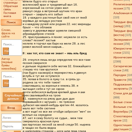
кипели будто кто открыл
страницы
Религиозна
вселенский кран и тридевятый вал 16.
Обратная
изрезанный на сотни узких жил
поэзия
[175]
связь
рванул сюда а ветреный шутник что кран
Гостевая
Альбомная п
открыл – закрыть его забыл
книга
19. у каждого растенья был свой ник от пней
[110]
корявых до младых ростков
Твердые фо
Поиск
и к каждому ручей или родник 22. нес мириады
(запад)
[263]
брызг – что облаков
Слово,
завесу и деревья вкруг шумели смешной
Твердые фо
фраза на
абракадаброю стихов
(восток)
[115]
сайте
25. прислушавшись я понял: неужели се есть
Эксперимен
слова? поэзия? застыв
нелепо я торчал как барк на мели 28. а лес
поэзия
[256]
ревел волной меня накрыв...
Юмористиче
Найти
стихи
[2101]
II : как тот, кто сам не знает – явь иль бред
Иронические
Автор
29. очнулся лишь когда определив что все-таки
[2369]
[первые
поэзия смирился
буквы
и дальше подхватя себе мотив 32. ближайшего
Сатирически
никнейма]
стишка что там крутился
стихи
[149]
(так будто насморк) и перекрестясь я двинул
Пародии
[11
вглубь и тут же оступился
35. попав в болото в лужу т.е. в грязь уу-
Травести
[66
родина за что тебе такое!
Найти
Подражания
схватившись за коренья и плюясь 38. я
экспромты
вытащил себя и тут не скрою
[5
почти взбесился выбрав крепкий дрын я аки
Стихи для д
Случайные
грек свалившийся на трою
[869]
данные
41. накинулся на ряску дын дын дын
сорвавшийся с катушек – по трясине
Белые стихи
дубасил как какой-нибудь кретин 44. казалось
Вольные сти
Вход
мало вот тебе скотине
а вот еще! но все же отойдя забросил "меч" он
Верлибры
[3
всплыл на середине
Стихотворен
47. нет я сему болоту не судья... меж тем
прозе
[22]
смеркалось красная луна
как партизан лесной за мной следя 50. ныряла
Одностишия
в чащах но была видна
двустишия
[1
и наполняла страхом – ноги шли пока глаза