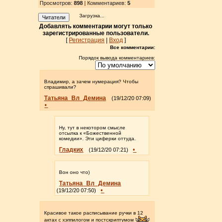
Просмотров
:
898
| Комментариев:
5
Загрузка...
Читатели
Добавлять комментарии могут только
зарегистрированные пользователи.
[
Регистрация
|
Вход
]
Все комментарии:
Порядок вывода комментариев:
Владимир, а зачем нумерация? Чтобы
спрашивали?
Татьяна_Вл_Демина
(19/12/20 07:09)
•
Ну, тут в некотором смысле
отсылка к «Божественной
комедии». Эти циферки оттуда.
Гладких
•
(19/12/20 07:21)
Вон оно что)
Татьяна_Вл_Демина
•
(19/12/20 07:50)
Красивое такое расписывание ручки в 12
актах с хэппилогом и постскриптумом