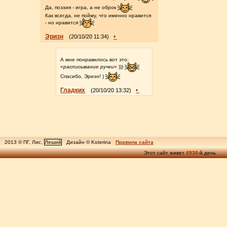
Да, поэзия - игра, а не оброк
Как всегда, не пойму, что именно нравится
- но нравится
Эризн
•
(20/10/20 11:34)
А мне понравилось вот это:
«расписывание ручки»
)))
Спасибо, Эризн! )
Гладких
•
(20/10/20 13:32)
2013 © ПГ, Лис,
Леший
Дизайн © Koterina
Правила сайта
Этот сайт живет
4938
-й день