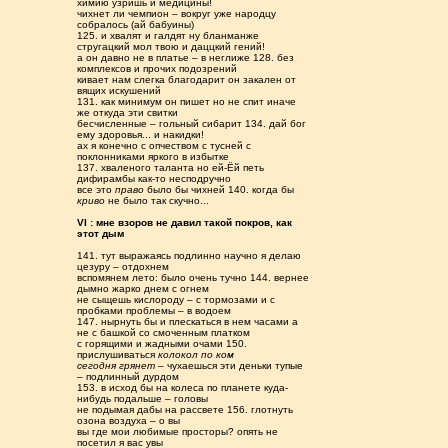
химию узришь и медицины!
чихнет ли чемпион – вокруг уже народцу
собралось (ай бабуины)
125. и хвалят и галдят ну бланманже
стругацкий мол твою и даццкий гений!
а он давно не в платье – в неглиже 128. без
комплексов и прочих подозрений
кивает нам слегка благодарит он закален от
вящих искушений
131. как минимум он пишет но не спит иначе
же откуда эти свитки
бесчисленные – гольный сибарит 134. дай бог
ему здоровья... и накидки!
ах я конечно с опчеством с тусней с
поклонниками яркого в избытке
137. хваленого таланта но ей-Ёй петь
дифирамбы как-то несподручно
все это
право
было бы чихней 140. когда бы
криво
не было так скучно...
VI : мне взоров не давил такой покров, как
этот дым
141. тут выражаясь подлинно научно я делаю
цезуру – отдохнем
вспомянем лето: было очень тучно 144. вернее
дымно жарко днем с огнем
не сыщешь кислороду – с тормозами и с
пробками проблемы – в водоем
147. нырнуть бы и плескаться в нем часами а
не с башкой со смоченным платком
с горящими и жадными очами 150.
прислушиваться
колокол по ком
сегодня грянет
– чухаешься эти деньки тупые
– подлинный дурдом
153. в исход бы на колеса по планете куда-
нибудь подальше – головы
не подымая дабы на рассвете 156. глотнуть
озона воздуха – о вы
вы где мои любимые просторы? опять не
посетил я вас увы