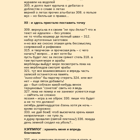
журавли на водопой
305. и долго пьют курлыча о дебатах о
доблестях о славе о летах
верней о летах прочих аты-батах 308. о пользе
муз – но билль-
ше
о правах...
XII : и здесь пристало поставить точку
309. вернусь-ка я к своим
"не при делах"
! что ж
текст не идеален – без уловок
не то чтобы кошмар де полный швах – 312.
набор аутогенных заготовок
н-но все же сносно этакая цепь бессмыслиц
сопряжений и рифмовок
315. и творчески- и проческая jепь – с чего
начать? вопрос... и вот хотя бы
пусть будет лес за лесом грянет степь 318. а
там пустыня море и арабы
верблюды выйдут море посмотреть пока на
них верблюдов смотрят крабы
321. тут все взаимосвязано и впредь часть
записей останется на память
"кино-одно"
бы парочку стереть 324. или вот
нет – еще пяток добавить!
да – был соблазн какой-нибудь венок
терциновых "сонетов" свить но я ведь
327. пока не помер и не занемог успеется еще
– свИтить не сложно
поэзия – игра а не оброк: 330. пиши что будет
а не то что должно!
октябрь девятнадцатое
дзень
хотя уж ночь –
куняю осторожно:
333. не дай божЕ чтоб выскочила хрень какая
неприличная – не тупо ль
я дурку провалял (святой плетень!) 336. покуда
день земной сходил на
уболь
?..
XЭППИЛОГ : хранить меня и впредь
благоволи
337. круг завершен подшит и сдан в утиль и