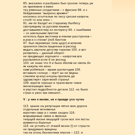
85. внезапно я разбужен был грозою теперь уж
не припомню я имен
тех ряженых солдатиков – с фрезою 88. и с
бейджиками
"выхрени времен"
носились оголтелые по лесу срезая напрочь
столб то или клен –
91. им по балде! их старшему балбесу
смотрящему за русским языком
доставшимся ему из интересу 94. с ошибками
– со школьными притом
хотелось бури вестника в опилки расстрелов –
в ров и к стенке! (лоб бинтом
97. был перевязан типа щорс) в копилке
хранился список пущенных в расход
видать хватили деточки горилки 100. и вот
резвились – данный оборот
не предвещал хорошего – напротив все
распалялся если б не восход
103. не знаю что б и было
ідіотів не сіють бо
як кажуть то вони
самі родяться
– мраки распогодив 106.
вставало солнце – черт! ан не видны
слиняли ку-клус-
клоуны
пропали да
здравствует заря моей страны!
109. короче хорошо и трали-вали такое
мельтешащее кино
я упустил подробности детали 112. но было
страх и ужос как смешно!..
V : у них к молве, не к правде ухо чутко
113. храню на репутации пятно мне дороги
отдельные мгновенья
коротких свар а с ними заодно 116.
вскрываемые связи и явленья
текущей жизни пишущей тусни все эти посты
комменты боренья
119. не устоять от этакой возни (!) от страсти
не придумано вакцины
так на огонь бензинчика плесни – 122. и