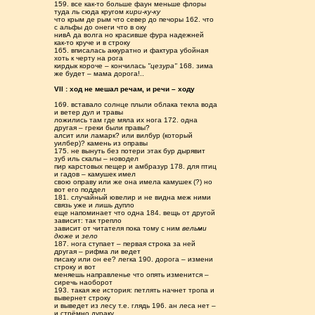
159. все как-то больше фаун меньше флоры
туда ль сюда кругом
кири-ку-ку
что крым де рым что север до печоры 162. что
с альфы до онеги что в оку
нивА да волга но красивше фура надежней
как-то круче и в строку
165. вписалась аккуратно и фактура убойная
хоть к черту на рога
кирдык короче – кончилась
"цезура"
168. зима
же будет – мама дорога!..
VII : ход не мешал речам, и речи – ходу
169. вставало солнце плыли облака текла вода
и ветер дул и травы
ложились там где мяла их нога 172. одна
другая – греки были правы?
алсит или ламарк? или вилбур (который
уилбер)? камень из оправы
175. не вынуть без потери этак бур дырявит
зуб иль скалы – новодел
пир карстовых пещер и амбразур 178. для птиц
и гадов – камушек имел
свою оправу или же она имела камушек (?) но
вот его поддел
181. случайный ювелир и не видна меж ними
связь уже и лишь дупло
еще напоминает что одна 184. вещь от другой
зависит: так трепло
зависит от читателя пока тому с ним
вельми
дюже
и
зело
187. нога ступает – первая строка за ней
другая – рифма ли ведет
писаку или он ее? легка 190. дорога – измени
строку и вот
меняешь направленье что опять изменится –
сиречь наоборот
193. такая же история: петлять начнет тропа и
вывернет строку
и выведет из лесу т.е. глядь 196. ан леса нет –
и стрёмно дураку...