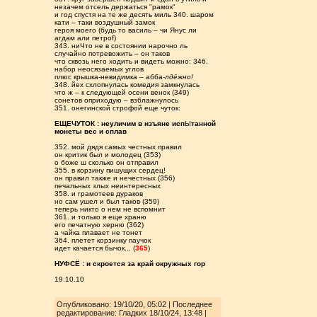
незачем отсель держаться "рамок"
и год спустя на те же десять миль 340. шаром
кати – таки воздушный замок
героя моего (будь то василь – чи Янус ли
агдам али петроf)
343. ниЧто не в состоянии нарочно ль
случайно потревожить – он таков
что сквозь него ходить и видеть можно: 346.
набор неосязаемых углов
плюс крышка-невидимка – абба-
лдёжно!
348. йех схлопнулась комедия замкнулась
что ж – к следующей осени венок (349)
сонетов оприходую – взблажнулось
351. онегинской строфой еще чуток:
ЕЩЕЧУТОК : неуличим в изъяне исп
Ы
танной
монеты вес и сплав
352. мой дядя самых честных правил
он критик был и молодец (353)
о боже ш сколько он отправил
355. в корзину пишущих сердец!
он правил также и нечестных (356)
печальных злых неинтересных
358. и грамотеев дураков
но сам ушел и был таков (359)
теперь никто о нем не вспомнит
361. и только я еще храню
его печатную херню (362)
а чайка плавает не тонет
364. плетет корзинку паучок
идет качается бычок... (
365
)
НУФСЁ : и скроется за край окружных гор
19.10.10
Опубликовано: 19/10/20, 05:02 | Последнее
редактирование: Гладких 18/10/24, 13:48 |