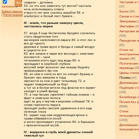
Частушки и 
глядели – дотемна
Вход
53. но что они заметить тут могли? настала
запомнить
[37]
ночь исполнившись отваги
Забыл пароль
Басни
[94]
я просто лег мне снились корабли 56. и
|
Регистрация
альбатрос и белый лист бумаги...
Сказки в сти
Эпиграммы
[
III : земля, что раньше наверху цвела,
застлалась морем
Эпитафии
[3
Авторские п
57. когда б еще беспечному бродяге случилось
[516]
стать свидетелем того
как морем наполняются овраги 60. и этот лес и
Переделки п
все до одного
[61]
деревья и трава круги и броды и самый воздух
Стихи на
в сущности его
63. все запахи и звуки все восходы с закатами
иностранны
кончаются – зане
языках
[95]
титаником итить идут под воды 66. и
Поэтические
пропадают в скорбной глубине
могучий лифт возносит аки плашку беднягу
переводы
[3
прикорнувшего (во сне
Циклы стихо
69. он нем и слеп) но вот он хлещет бражку и
брешет про америки и горд
Поэмы
[47]
хватается за нож и рвет тельняшку 72. и
Декламации
падает поверженный за борт
а тут он в белом кителе под флагом его корвет
Подборки ст
заходит в узкий фьорд
[145]
75. а там письмо скрепляет тайным знаком – и
Белиберда
[
фарт и невезухи полоса
идет ко дну к чертям к морским собакам! 78. и
Поэзия без 
снова горизонты паруса
[8340]
приходят рыбы смотрят удивленно в его еще
Стихи
зеленые глаза
81. шумит над ним недремлющая крона и
пользовател
травы обвиваются лозой
[1333]
и ангел проплывает утомленно 84. и барышня
Декламации
с пронзительной косой...
пользовател
IV : ворвался в глубь моей дремоты сонной
тяжелый гул