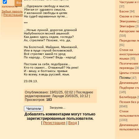
Частушки и 
Вход
,,,Одержали свободу и мысли,
запомнить
[37]
Убегая от здравого смысла,
Забыл пароль
Басни
[94]
У желанной свободы в цепях
|
Регистрация
На судеб караванных путях...
Сказки в сти
Эпиграммы
[
***
Эпитафии
[3
,,,Ночью лунной, дорогою длинной
Авторские п
Набубнилося песней акынной:
[516]
Как давно здесь сидим, господа?
Ах, стреляли? Похоже, что, да,
Переделки п
[61]
На Болотной, Майдане, Манежной,
Стихи на
Или в пуще глухой беловежской,
Всё стреляет какой-то урод
иностранны
По народу... Стоим? Ведь - народ!
языках
[95]
Поэтические
Постоим за себя, подобреем...
Кто-то скажет... Отважный? На рею!
переводы
[3
И - вишу, и болтаюсь: привык
Циклы стихо
Ко всему, я ведь русский, язык.
Поэмы
[47]
23.09.13.
Декламации
Подборки ст
Опубликовано: 19/01/25, 02:02 | Последнее
[145]
редактирование: Лаундж 20/03/25, 10:12 |
Белиберда
[
Просмотров
:
183
Поэзия без 
[8340]
Загрузка...
Читатели
Стихи
Добавлять комментарии могут только
пользовател
зарегистрированные пользователи.
[1333]
[
Регистрация
|
Вход
]
Декламации
пользовател