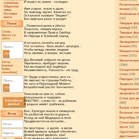
И пошёл по земле - господин.
страницы
Религиозна
Обратная
Имя старое, знали и дали,
поэзия
[175]
связь
Он повсюду звучит, Капитал он,
Гостевая
Альбомная п
Остальное назвали "бюджет",
книга
[110]
Без кафтана разут и раздет.
Твердые фо
Поиск
,,,Развелося калик и убогих.
(запад)
[263]
Поползло, обивая пороги,
Слово,
В направлении Прав и Свобод -
Твердые фо
фраза на
Из Народа в Туземный народ.
(восток)
[115]
сайте
Эксперимен
И осталось лелеять натуру,
Что осталось - быть может, культура, -
поэзия
[256]
Чтобы между своими людьми
Юмористиче
Лечь своими, и вскоре, костьми.
Найти
стихи
[2101]
Дух Великий собрали по крохе,
Иронические
Автор
Укрепились: прибудет мороки,
[2369]
[первые
Как последнее всё подберут
буквы
Сатирически
Независимость, Гласность - не труд.
никнейма]
стихи
[149]
От Труда открестились чего-то...
Пародии
[11
Не хватает по странам Работы,
Но зато в Переходный Момент
Травести
[66
Безработный растёт Контингент,
Найти
Подражания
экспромты
[5
Пополняя не кем-то, собою,
Сексуальное и трудовое
Стихи для д
Случайные
РАБСТВО - слово-то! - за рубежом,
[869]
данные
А родное живёт грабежом...
Белые стихи
Вон, Культура пошла в скоморохи,
Вольные сти
Вход
По разбитой плетётся дороге,
Верлибры
Вслед за ней Медицина в поля
[3
Продвигается на костылях...
Стихотворен
прозе
[22]
На просторах - и далях - и весях
Всякий вдоволь нуждой обеспечен,
Одностишия
Демократией вдоволь: ори!
двустишия
[1
Если можешь чего повторить.