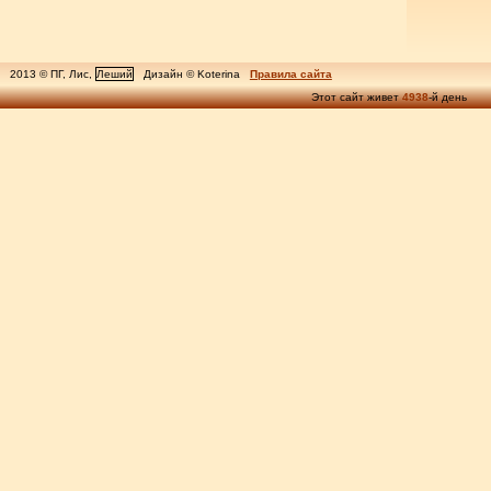
2013 © ПГ, Лис,
Леший
Дизайн © Koterina
Правила сайта
Этот сайт живет
4938
-й день